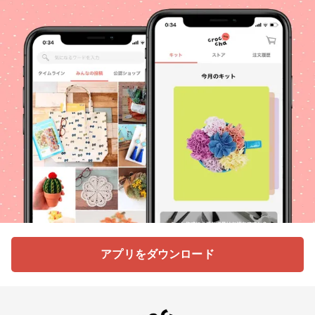
アプリをダウンロード