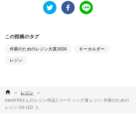
この投稿のタグ
作家のためのレジン大賞2026
キーホルダー
レジン
＞
＞
レジン
nandr34さんのレジン作品 | コーティング液 レジン 作家のための
レジン UV-LED コ...