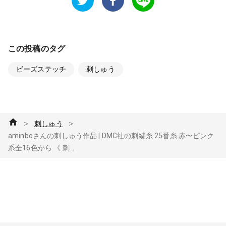
この投稿のタグ
ビーズステッチ
刺しゅう
＞
＞
刺しゅう
aminboさんの刺しゅう作品 | DMC社の刺繍糸 25番糸 赤〜ピンク
系全16色から 《 刺...