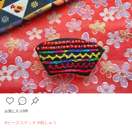
お気に入り
0
件
#ビーズステッチ
#刺しゅう