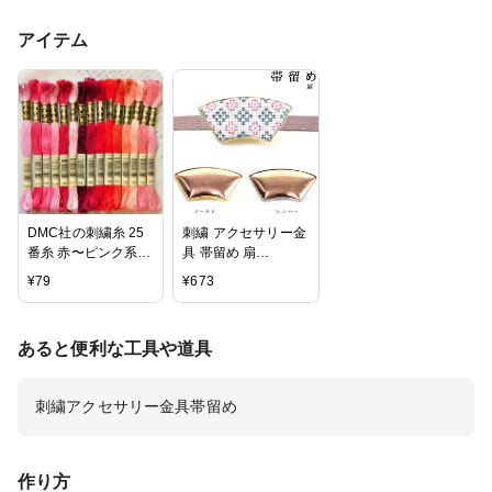
アイテム
DMC社の刺繍糸 25
刺繍 アクセサリー金
番糸 赤〜ピンク系全
具 帯留め 扇
16色から 《 刺しゅ
2.5×5.5cm 銅板付
¥
79
¥
673
う 刺繍糸 ミサンガ
【メール便可】
刺しゅう糸 マクラメ
》
あると便利な工具や道具
刺繍アクセサリー金具帯留め
作り方