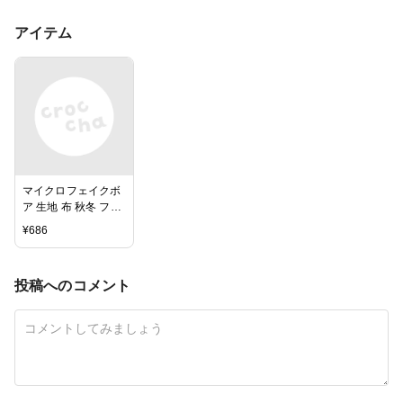
アイテム
マイクロフェイクボ
ア 生地 布 秋冬 ファ
ー エコファー フェ
¥
686
イクファー 無地 ポ
リエステル ファブリ
ック【29】
投稿へのコメント