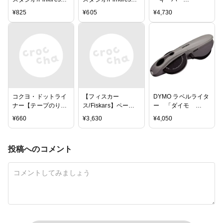
Studio】パフィーフ
Studio】 カードスト
ス/WRMK】ワードパ
¥
825
¥
605
¥
4,730
レーズステッカー -
ックタグ - ［My
ンチボード - Word
［My favorite story］
favorite story］Card
Punch Board
Puffy phrase stickers
stock tags
（5.5×11インチ）
コクヨ・ドットライ
【フィスカー
DYMO ラベルライタ
ナー【テープのり】
ス/Fiskars】ペーパ
ー 「ダイモ
しっかり貼る - ロン
ートリマー - Photo
M−1595GY（6・9・
¥
660
¥
3,630
¥
4,050
グサイズ/本体
Bypass Paper
12mmテープ用）」
Trimmer（小）
DM1595GY （グレ
ー）
投稿へのコメント