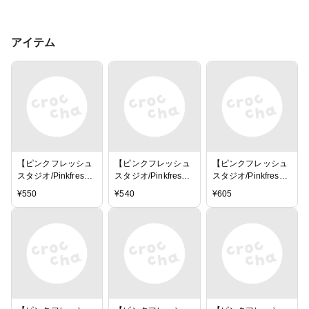
アイテム
【ピンクフレッシュ
【ピンクフレッシュ
【ピンクフレッシュ
スタジオ/Pinkfresh
スタジオ/Pinkfresh
スタジオ/Pinkfresh
Studio】チップボー
Studio】チップボー
Studio】エンベリッ
¥
550
¥
540
¥
605
ドフレームステッカ
ドステッカー - ［My
シュメント - ［My
ー - ［My favorite
favorite story］
favorite story］
story］Chipboard
Chipboard flair
Fabric bows
frames（5.5×11イン
チ）