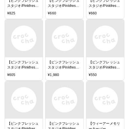
【ピンクフレッシュ
【ピンクフレッシュ
【ピンクフレッシュ
スタジオ/Pinkfresh
スタジオ/Pinkfresh
スタジオ/Pinkfresh
Studio】パフィーア
Studio】ダイカット
Studio】ダイカット
¥
825
¥
660
¥
660
ルファベットステッ
ペーパー - ［My
ペーパー - ［My
カー - ［My favorite
favorite story］Floral
favorite story］
story］Puffy alpha
ephemera pack
Ephemera pack
stickers （5.5×11イ
ンチ）
【ピンクフレッシュ
【ピンクフレッシュ
【ピンクフレッシュ
スタジオ/Pinkfresh
スタジオ/Pinkfresh
スタジオ/Pinkfresh
Studio】パフィース
Studio】12インチペ
Studio】エナメルド
¥
605
¥
1,980
¥
550
テッカー - ［My
ーパーコレクション
ッツ - ［My favorite
favorite story］Puffy
パック - ［My
story］Enamel dots
stickers
favorite story］
【ピンクフレッシュ
【ピンクフレッシュ
【ウィーアーメモリ
スタジオ/Pinkfresh
スタジオ/Pinkfresh
ーキーパー