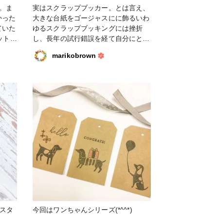
。ま
実はスクラップブッカー。とは言え、
かった
大きな台紙をゴージャスにに飾るいわ
ていた
ゆるスクラップブッキングには挫折
ットフ
し、長年の試行錯誤を経て自分にとっ
ーデ
てちょうどいい写真：飾りの割合に辿
marikobrown
ゃっ
り着きました。今年からはトラベラー
したパ
ズノートサイズに細長く切ったペーパ
ステッ
ーを台紙に使い、月ごとにまとめてい
いま
ます。スクラップブックというより写
ストラ
真日記のような感じかな？これは１月
 #ペ
分の8ページです。 #スクラップブッ
ッキン
キング #ペーパークラフト #ピンク
#アル
フレッシュスタジオ #アルバム #ファ
ティ
ンれぽ_クロップパーティー
ュスタ
今回はワンちゃんシリーズ(*^^*)