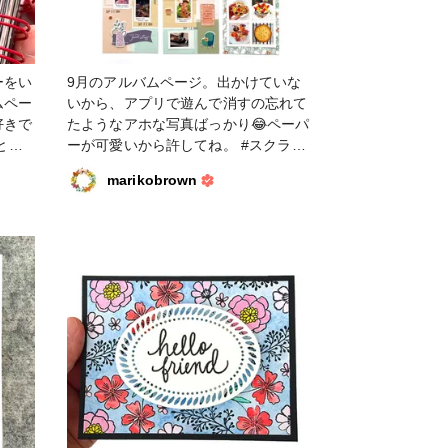
ーをい
9月のアルバムページ。出かけていな
ムペー
いから、アプリで遊んで消すの忘れて
好きで
たようなアホな写真ばっかり😂ペーパ
とゴ
ーが可愛いから許してね。 #スクラッ
ブック
プブッキング #ミニアルバム #ピンク
marikobrown
今年は
フレッシュスタジオ #ペーパークラフ
ず…そ
ト
て実
トにし
作ペー
ミニブ
製本マ
使い方
いこさ
バムに
ゃいま
ペーパ
ッター