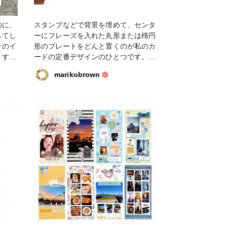
スタ
のに、
スタンプなどで背景を埋めて、センタ
してし
ーにフレーズを入れた丸形または楕円
オのイ
形のプレートをどんと置くのが私のカ
！すご
ードの定番デザインのひとつです。サ
かフル
ークルパンチで2枚重ねにしたものが
marikobrown
に淡い
多いけれど、こんな繊細な模様の入っ
パッシ
たダイも可愛い。縦にも横にも使える
なり具
ので、フレーズスタンプの形に合わせ
て度々登場するアイテムです。背景は
顔彩耽美で色ぬりしています。