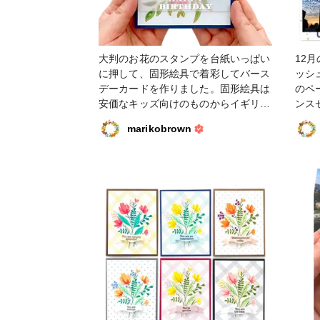
大判のお花のスタンプを台紙いっぱい
12
に押して、固形絵具で着彩してバース
ッシ
デーカードを作りました。固形絵具は
のペ
安価なキッズ向けのものからイギリス
ンス
の画材メーカーのものまでいろいろ試
ーク
marikobrown
しましたが、ダントツ一番好きなのは
スク
日本のクレタケの顔彩耽美！趣のある
クフ
いい色味揃いです。ヒートエンボスす
#フ
ることによって、アウトラインがお水
を弾き、適当に塗ってもはみ出したり
欠けたりという失敗があまりありませ
ん。フレーズを入れるスペースがない
時は、別紙で作ったラベルを乗せる
か、半透明のヴェラムペーパーでボー
ダーを作って重ねる方法で仕上げるこ
とが多いです。今回は後者を選択。マ
ガジンに詳しく書いています。 #カー
ド #スタンプ #クリアスタンプ #バー