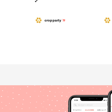
💕
cropparty