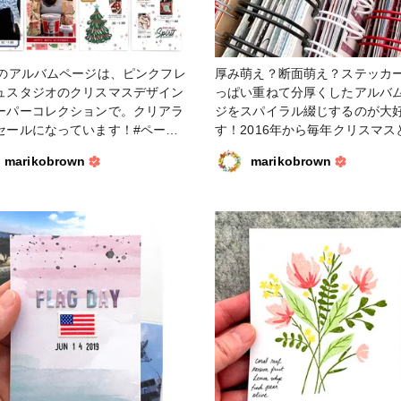
月のアルバムページは、ピンクフレ
厚み萌え？断面萌え？ステッカ
ュスタジオのクリスマスデザイン
っぱい重ねて分厚くしたアルバ
ーパーコレクションで。クリアラ
ジをスパイラル綴じするのが大
セールになっています！#ペーパ
す！2016年から毎年クリスマス
ラフト #スクラップブッキング #
ールデンウィークの写真をミニ
marikobrown
marikobrown
ラップブッキングペーパー #ピン
にしてきましたが、コロナ禍の
レッシュスタジオ #ミニアルバム
別冊を作るほどの写真も見込め
ァンれぽ_クロップパーティー
れなら去年の写真でもう1冊作っ
家の母へのクリスマスプレゼン
ちゃおう、と思いついて早速新
パーコレクションでクリスマス
ックを作りました。スパイラル
シン、バインドイットオールの
をマガジンに書いています。ま
んやRunajiさんもノートにアル
と楽しく使いこなしていらっし
す。 #スクラップブッキング #
ークラフト #ミニアルバム #ザ