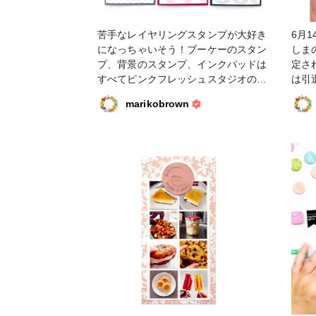
スデーカード #ピンクフレッシュスタ
ジオ #ペーパークラフト #顔彩耽美 #
苦手なレイヤリングスタンプが大好き
6月
ファンれぽ_クロップパーティー
になっちゃいそう！ブーケーのスタン
しま
プ、背景のスタンプ、インクパッドは
定さ
すべてピンクフレッシュスタジオのも
は引
の。クロップパーティーにてただいま
てい
marikobrown
ご予約セール開催中です。
フラ
なん
ると
青の
年初
た夫
で、
りま
楽し
ラン
イン
てい