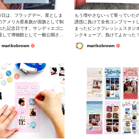
#クリスマス #ピンクフレッシュ
ジオ #ファンれぽ_クロップパーティ
14日は、フラッグデー。星としま
もう増やさないって誓っていた
ー
のアメリカ星条旗が国旗として制
誘惑に負けて全色コンプリート
れた記念日です。サンディエゴに
まったピンクフレッシュスタジ
退して博物館として一般公開され
ンクキューブ。負けてよかった
る航空母艦があるのですが、この
くいい色揃いで、すでにいくつ
marikobrown
marikobrown
ッグデーに限りアメリカ国旗にち
サイズでの購入を検討中。とく
だ服装で行くと入場料が免除され
色が綺麗で、コーラルリーフと
いう楽しい企画があり、赤と白と
ョンフルーツ（ピンク系）の重
ストライプのワンピースを着て昨
合が絶妙です。
めて行ってみました。海軍兵だっ
にとっては元職場みたいなもの
マニアックな要らん解説付きで回
したが（笑）、歴史が垣間見れて
かったです。帰りに寄ったレスト
のカクテルが美味しかった！6x8
チのレイアウト2ページにまとめ
ます。