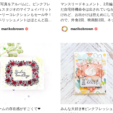
の写真をアルバムに。ピンクフレ
マンスリードキュメント、2月編
ュスタジオのマイフェイバリット
だ自宅待機命令は出されていな
ーリーコレクションもセール中！
けれど、お出かけは控えめにし
ベリッシュメントはほとんど品切
ので、外食2回、映画館2回。ネ
なっちゃったけれど（再入荷予
リックス三昧の2月でした。リバ
marikobrown
marikobrown
、可愛いペーパーが見つかりま
イルをシーズン3まで一気に観ち
#ペーパークラフト #アルバム #
た！4x8インチに細長くカット
ラップブッキング #ピンクフレッ
ターンペーパーに写真を貼り、
#ファンれぽ_クロップ
カーなどでエンベリッシュして
ティー
す。アルファベットシールでレ
ン名などを綴るのが楽しいです。
ーパークラフト #スクラップブ
グ #ピンクフレッシュスタジオ 
バム #ファンれぽ_クロップパー
ー
ームの存在感がすごくて❤
みんな大好き❣️ピンクフレッシ