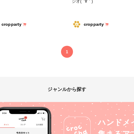
ジオ( ´∀｀)
cropparty
cropparty
1
ジャンルから探す
ハンドメ