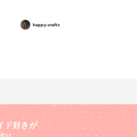
happy-crafts
イド好きが