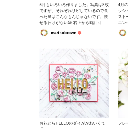
5月もいろいろ作りました。写真は8枚
4月
ですが、それぞれリピしているので食
ッシ
べた量はこんなもんじゃないです。痩
スト
せるわけがない😆 右上から時計回り
エン
に、ブルーベリーレモンケーキ、バナ
れに
marikobrown
ナプディング、チョコレートチップク
定）
ッキー、スイカとオレンジのパレタス
す。
（アイス）、レモンカードのサムプリ
スク
ントクッキー、アイスクリームサン
シュスタジオ 
ド、キャラメルポップコーン、レモン
パー
カードのチーズケーキ。レモンのお裾
分けを大量にいただいたので、レモン
のお菓子率が高いです。 #ペーパーク
ラフト #スクラップブッキング #ミ
ニアルバム #ピンクフレッシュスタジ
オ
お花とらHELLOのダイがかわいくて
フレ