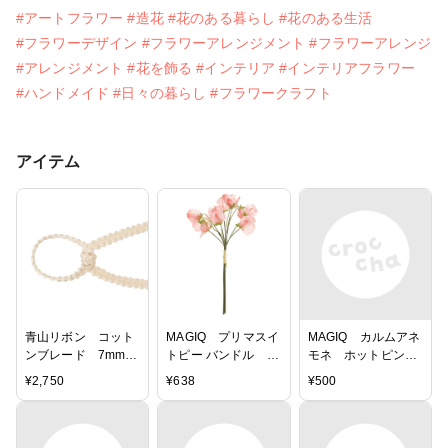
#アートフラワー
#造花
#花のある暮らし
#花のある生活
#フラワーデザイン
#フラワーアレンジメント
#フラワーアレンジ
#アレンジメント
#花を飾る
#インテリア
#インテリアフラワー
#ハンドメイド
#日々の暮らし
#フラワークラフト
アイテム
青山リボン コット
MAGIQ プリマスイ
MAGIQ カルムアネ
ンブレード 7mm
トピー バンドル ピ
モネ ホットピン
19 包装資材 リボ
ンク アーティフィ
ク アーティフィシ
¥
2,750
¥
638
¥
500
ン 1巻 (15m)
シャルフラワー 造
ャルフラワー 造
RA000649-019
花 FM009640-
花 FM005311-
002 1束 スイート
052 アネモネ
ピー