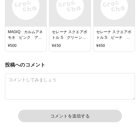
MAGIQ カルムアネ
セレーナ スクエアボ
セレーナ スクエアボ
モネ ピンク アー
トル S グリーン
トル S ピーチ 花
ティフィシャルフラ
花器 GG006020-
器 GG006020-
¥
500
¥
450
¥
450
ワー 造花
023 ガラス
006 ガラス
FM005311-002 ア
ネモネ
投稿へのコメント
コメントを送信する