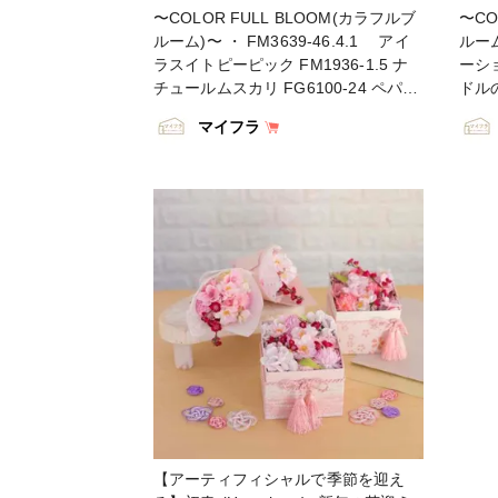
#花好きな人と繋がりたい #フラワー
デザ
〜COLOR FULL BLOOM(カラフルブ
〜CO
デザイン #フラワーアレンジメント #
フラ
ルーム)〜 ・ FM3639-46.4.1 アイ
ルーム
フラワーアレンジ #アレンジメント #
花を
ラスイトピーピック FM1936-1.5 ナ
ーショ
花を飾る #ハンドメイド #インテリア
#イン
チュールムスカリ FG6100-24 ペパー
ドル
#インテリアフラワー #artificial
#arti
ミント FG1050 四葉クローバーピッ
ンドル
#artificialflower #flowerofinstagram
#flo
マイフラ
ク FM2898 すずらんガーランド
リー 
#flowersoninstagram
#su
#TOKYODO #MAGIQ #MAGIQのある
ル 
#summerflowers #花藝 #꽃스타그램
#조
暮らし #東京堂 #アーティフィシャル
ット #TOKYODO #MAGIQ #MAGIQ
#조화 #フラワークラフト
フラワー #アーティフィシャル #アー
のあ
トフラワー #造花 #花のある暮らし #
シャ
花のある生活 #フラワーデザイン #フ
#ア
ラワーアレンジメント #フラワーアレ
らし #花
ンジ #アレンジメント #花を飾る #イ
ン 
ンテリア #インテリアフラワー #ハン
ーア
ドメイド #日々の暮らし #フラワーク
る 
ラフト
#ハ
ワー
【アーティフィシャルで季節を迎え