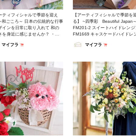
飾る #ハンドメイド #インテリア
な人と繋がりたい #フラワーデサ
テリアフラワー #artificial
#フラワーアレンジメント #フ
ーティフィシャルで季節を迎え
【アーティフィシャルで季節を
ficialflower #flowerofinstagram
アレンジ #アレンジメント #花
 ~和ごころ～ 日本の伝統的な行事
る】 ~四季彩 Beautiful Japan
wersoninstagram
#ハンドメイド #インテリア #
ザインを日常に取り入れて 和の
FM201-2 スイートハイドレンジ
mmerflowers #花藝 #꽃스타그램
リアフラワー #artificial
さを身近に感じませんか？ ・
FM1669 キャスケードハイドレ
화 #フラワークラフト
#artificialflower #flowerofinstag
14-50.105 プライムダリアピッ
FM820-5.11 ドリーミーハイド
#flowersoninstagram
マイフラ
マイフラ
M1817-2.5 スウィートネリネピ
ア ＦＭ366-11 朝露あじさい ・
#summerflowers #花藝 #꽃스타그
・ 【You Tube TOKYODO公式
#TOKYODO #MAGIQ #MAGI
조화 #フラワークラフト
ンネル】 見て学べて役立つ、お
暮らし #東京堂 #アーティフィ
する動画満載❗️ 👇👇👇
フラワー #アーティフィシャル#
s://m.youtube.com/channel/UCyD
トフラワー #造花 #花のある暮ら
Gb0wQhvTRm9FDJnsQ ✳️【チャ
花のある生活 #花好きな人と繋
登録】お願いします🙇‍♀️ Please
い #フラワーデザイン #フラワ
ribe to my channel ❗️ 请注册 ❗️ 채
ンジメント #フラワーアレンジ 
록 고마워요 😁 ・ #TOKYODO
ンジメント #花を飾る #ハンド
GIQ #MAGIQのある暮らし #東京
#インテリア #インテリアフラワ
#アーティフィシャルフラワー #ア
#artificial #artificialflower
ィフィシャル #アートフラワー #
#flowerofinstagram
 #花のある暮らし #花のある生活
#flowersoninstagram
好きな人と繋がりたい #フラワー
#summerflowers #花藝 #꽃스