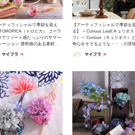
ーティフィシャルで季節を迎え
【アーティフィシャルで季節を
TOROPICA（トロピカ） コーラ
る】 ～Curious Leaf(キュリオ
IXでリゾート感たっぷりのサマー
フ）～ Curious（キュリオス）
レーション 透明感のある素材と
奇心をそそるような・・・の意味
せ、まはゆい陽光を演出します
やグリーンと合わせるだけでなく
マイフラ
マイフラ
ＦＭ1839-6 マルコスハイビスカ
ライフラワーとも相性の良いリー
M2346-2 サザングレビア ＦＭ
す 素材感を引き立てるスパイス
54-2 サザンヘリコニクァ
クセントに・・・新発想でデザ
909-23.42 ウォーターグラスス
てください ・ FM301-1 バレ
ー ＦＧ5211-2 クラリティユー
ファレノＭ FM239-1 クラリ
プレー ・ #TOKYODO
イドレンジア FX8186-18 グ
GIQ #MAGIQのある暮らし #東京
モンステラ FX8184-19 グロリ
#アーティフィシャルフラワー #ア
ームリーフ CX170100 ブラッ
ィフィシャル #アートフラワー #
ースＬ ・ #TOKYODO #MAGIQ
 #花のある暮らし #花のある生活
#MAGIQのある暮らし #東京堂 
好きな人と繋がりたい #フラワー
ティフィシャルフラワー #アー
イン #フラワーアレンジメント #
ィシャル #アートフラワー #造花
ワーアレンジ #アレンジメント #
のある暮らし #花のある生活 #