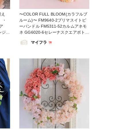
゙イン
花のある生活 #花好きな人と繋がりた
ラワー
い #フラワーデザイン #フラワーアレ
迎え
〜COLOR FULL BLOOM(カラフルブ
を飾る
ンジメント #フラワーアレンジ #アレ
～ ・
ルーム)〜 FM9640-2プリマスイトピ
インテ
ンジメント #花を飾る #ハンドメイド
ア
ーバンドル FM5311-52カルムアネモ
#インテリア #インテリアフラワー
ンジア
ネ GG6020-6セレーナスクエアボトル
ram
#artificial #artificialflower
レンジ
Ｓ RA649-19 コットンブレード７ｍ
#flowerofinstagram
マイフラ
ｍ #TOKYODO #MAGIQ #MAGIQの
램#
#flowersoninstagram
Qのある
ある暮らし #東京堂 #アーティフィシ
#summerflowers #花藝 #꽃스타그램#
シャル
ャルフラワー #アーティフィシャル #
조화 #フラワークラフト
 アー
アートフラワー #造花 #花のある暮ら
し #
し #花のある生活 #フラワーデザイン
がりた
#フラワーアレンジメント #フラワー
ーアレ
アレンジ #アレンジメント #花を飾る
#アレ
#インテリア #インテリアフラワー #
メイド
ハンドメイド #日々の暮らし #フラワ
ー
ークラフト
타그램