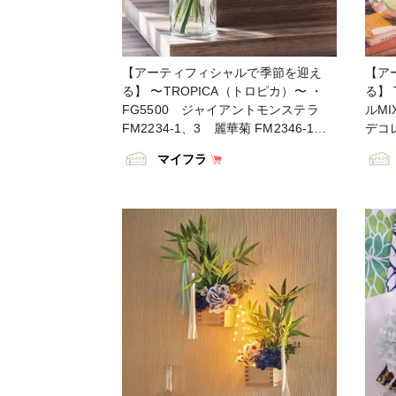
【アーティフィシャルで季節を迎え
【ア
る】 〜TROPICA（トロピカ）〜 ・
る】 
FG5500 ジャイアントモンステラ
ルM
FM2234-1、3 麗華菊 FM2346-1、
デコ
2 サザングレビレア FM2302-3 ミ
合わ
マイフラ
ニエグロリオサ CC93025600 Ｐ
・ 
Ｃ ｓｔｒａｉｇｈｔ－Ｒ ○２５
ス F
Ｈ４０ ・ #TOKYODO #MAGIQ
12
#MAGIQのある暮らし #東京堂 #アー
FG1
ティフィシャルフラワー #アーティフ
プレ
ィシャル #アートフラワー #造花 #花
カリス
のある暮らし #花のある生活 #花好き
#MA
な人と繋がりたい #フラワーデザイン
堂 
#フラワーアレンジメント #フラワー
ーテ
アレンジ #アレンジメント #花を飾る
造花
#ハンドメイド #インテリア #インテ
#花
リアフラワー #artificial
デザ
#artificialflower #flowerofinstagram
フラ