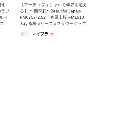
迎え
【アーティフィシャルで季節を迎え
(カラフ
る】 〜四季彩〜Beautiful Japan- ・
ルルド
FM6757-2.52 春風山桜 FM1510
ェスタ
みはる桜 #リース #フラワークラフト
ンピン
#TOKYODO #MAGIQ #MAGIQのある
マイフラ
ダンス
暮らし #東京堂 #アーティフィシャル
カモミ
フラワー #アーティフィシャル #アー
ODO
トフラワー #造花 #花のある暮らし #
 #東京
花のある生活 #フラワーデザイン #フ
 #ア
ラワーアレンジメント #フラワーアレ
ー #
ンジ #アレンジメント #花を飾る #イ
る生活
ンテリア #インテリアフラワー #ハン
レン
ドメイド #日々の暮らし
アレン
 #イ
 #