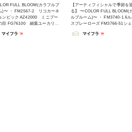
イン #フラワーアレンジメント #
#조화 #フラワークラフト
LOR FULL BLOOM(カラフルブ
【アーティフィシャルで季節を
ワーアレンジ #アレンジメント #
)〜 ・ FM2567-2 リコカーネ
る】 〜COLOR FULL BLOOM
飾る #ハンドメイド #インテリア
ンピック AZ42000 ミニプー
ルブルーム)〜 ・ FM3740-1.6
テリアフラワー #artificial
の目 FG76100 細葉ユーカリバ
スプレーローズ FM3766-51シ
ficialflower #flowerofinstagram
 FM1073-3 キャンディラズベ
スプレーローズ FM1994-2レヨ
wersoninstagram
マイフラ
マイフラ
FM1265-2 ララフラワーバンド
クッション FM8832-11ジャル
mmerflowers #花藝 #꽃스타그램
KR19100 ウォールアーチバスケ
ターチス FM2429プロヴァンス
화 #フラワークラフト
ール #フラワークラフト #TOKY
る暮らし #東京堂 #アーティフィ
#MAGIQ #MAGIQのある暮らし
ルフラワー #アーティフィシャル
堂 #アーティフィシャルフラワー
ートフラワー #造花 #花のある暮
ーティフィシャル #アートフラワ
のある生活 #フラワーデザイ
造花 #花のある暮らし #花のあ
#フラワーアレンジメント #フラワ
#フラワーデザイン #フラワーア
レンジ #アレンジメント #花を飾
ジメント #フラワーアレンジ #
#インテリア #インテリアフラワー
ジメント #花を飾る #インテリア
ンドメイド #日々の暮らし #フラ
ンテリアフラワー #ハンドメイド
クラフト #母の日
日々の暮らし