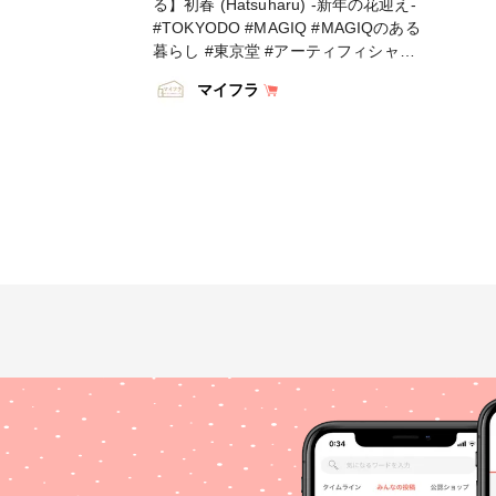
る】初春 (Hatsuharu) -新年の花迎え-
#TOKYODO #MAGIQ #MAGIQのある
暮らし #東京堂 #アーティフィシャル
フラワー #アーティフィシャル #アー
マイフラ
トフラワー #造花 #花のある暮らし #
花のある生活 #花好きな人と繋がりた
い #フラワーデザイン #フラワーアレ
ンジメント#フラワーアレンジ #春色
#インテリア #小物・雑貨