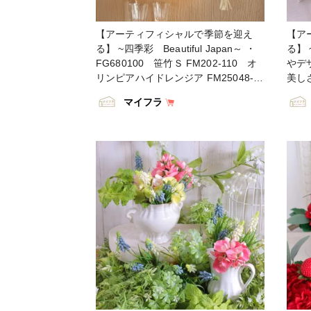
#flowersoninstagram
花を
#summerflowers #花藝 #꽃스타그램 #
#イン
【アーティフィシャルで季節を迎え
【ア
조화 #フラワークラフト
#arti
る】 ~四季彩 Beautiful Japan～ ・
る】
#flo
FG680100 笹竹Ｓ FM202-110 オ
やデ
#su
リンピアハイドレンジア FM25048-
美し
#조
33 アリスハイドレンジア FM9153-
FM4
マイフラ
5 エリンジウムバンドル
ク F
KZ1220600 檜・一合枡 ・ 【You
ック 
Tube TOKYODO公式チャンネル】 見
チャ
て学べて役立つ、お花に関する動画満
花に関
載❗️ 👇👇👇
http
https://m.youtube.com/channel/UCyD
95_
95_Gb0wQhvTRm9FDJnsQ ✳️【チャ
ンネル
ンネル登録】お願いします🙇‍♀️ Please
subsc
subscribe to my channel ❗️ 请注册 ❗️ 채
널 등
널 등록 고마워요 😁 ・ #TOKYODO
#MA
#MAGIQ #MAGIQのある暮らし #東京
堂 
堂 #アーティフィシャルフラワー #ア
ーテ
ーティフィシャル #アートフラワー #
造花
造花 #花のある暮らし #花のある生活
#花