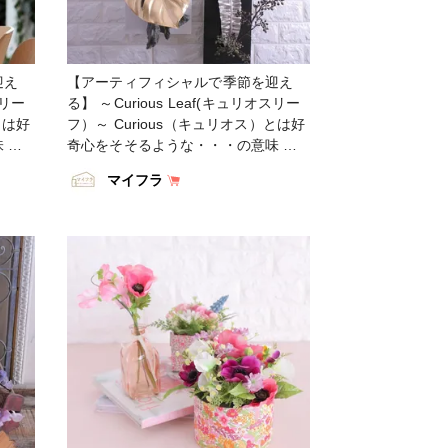
迎え
【アーティフィシャルで季節を迎え
スリー
る】 ～Curious Leaf(キュリオスリー
とは好
フ）～ Curious（キュリオス）とは好
 花
奇心をそそるような・・・の意味 花
、ド
やグリーンと合わせるだけでなく、ド
マイフラ
フで
ライフラワーとも相性の良いリーフで
やア
す 素材感を引き立てるスパイスやア
インし
クセントに・・・新発想でデザインし
リーナ
てください ・ FX8186-18、19 グロ
ティハ
リアモンステラ FM3340-1 マグノリ
ロリア
アセシリア FX8182-18 グロリアウ
アパ
ィロー FX8185-19 グロリアエメラ
シュベ
ルドウェーブ CC680083-102、802
ウォールデコレーションＲＳ ・
#アー
#TOKYODO #MAGIQ #MAGIQのある
ティフ
暮らし #東京堂 #アーティフィシャル
 #花
フラワー #アーティフィシャル #アー
花好き
トフラワー #造花 #花のある暮らし #