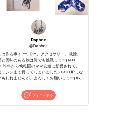
Daphne
@
Daphne
は作る事！(^^) DIY、アクセサリー、裁縫、
理と興味のある物は何でも挑戦します(๑•̀ㅂ
業ミシンまで買ってしまいました♪ 中々UPしな
かもしれませんが、よろしくお願いします(❁ᴗ͈