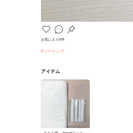
お気に入り
0
件
#ソーイング
アイテム
キルト綿、ガーゼニット、