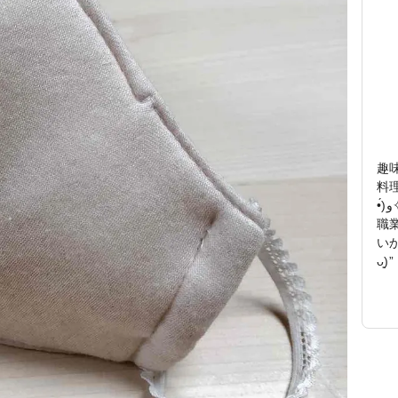
趣味
料
•́)و✧ 昨年から幼稚園のママ友達に影響されて、
職
い
ᴗ͈)”