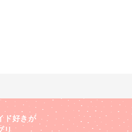
イド好きが
プリ