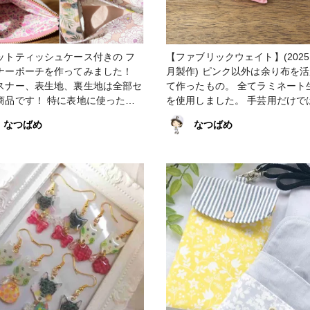
ットティッシュケース付きの フ
【ファブリックウェイト】(2025
ナーポーチを作ってみました！
月製作) ピンク以外は余り布を
スナー、表生地、裏生地は全部セ
て作ったもの。 全てラミネート
商品です！ 特に表地に使った大
を使用しました。 手芸用だけで
わいい花柄のオックス生地は と
く、他の用途にも使えそうです！ #
なつばめ
なつばめ
に入りです(*ˊᗜˋ*) #バッグ・
ァブリックウェイト #ウェイト 
チ #ポケットティッシュケース #
#文鎮 #ラミネート #花柄 #ピン
スナーポーチ #ポケットティッシ
ックスブルー #テトラ #三角形 
ース付きファスナーポーチ #花柄
ダヤ #ユザワヤ #小物・雑貨
クス #ピンク #セリア #100均ソ
ング #ポケティーケース