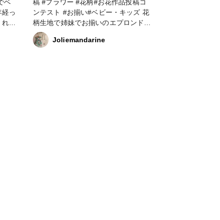
でベ
稿 #フラワー #花柄#お花作品投稿コ
年経っ
ンテスト #お揃い#ベビー・キッズ 花
くれて
柄生地で姉妹でお揃いのエプロンドレ
スを作りました #ソーイング
Joliemandarine
い柄の
衝動
す💦