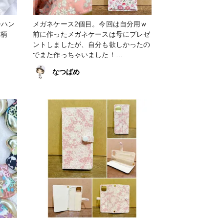
メガネケース2個目。今回は自分用ｗ
花柄
前に作ったメガネケースは母にプレゼ
ントしましたが、自分も欲しかったの
でまた作っちゃいました！
【2023/01/21_追記】 写真を入れ替え
なつばめ
ました。 #メガネケース #キルト芯 #
花柄 #ピンク #Dカン