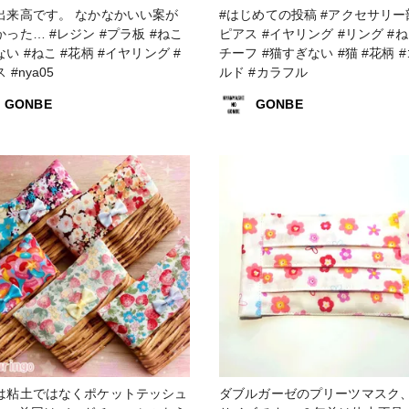
出来高です。 なかなかいい案が
#はじめての投稿 #アクセサリー部 #
かった… #レジン #プラ板 #ねこ
ピアス #イヤリング #リング #ねこモ
い #ねこ #花柄 #イヤリング #
チーフ #猫すぎない #猫 #花柄 
 #nya05
ルド #カラフル
GONBE
GONBE
は粘土ではなくポケットテッシュ
ダブルガーゼのプリーツマスク