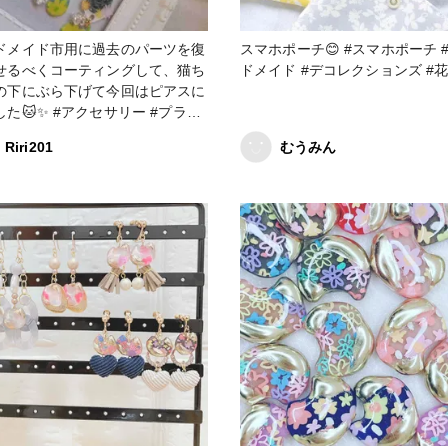
ドメイド市用に過去のパーツを復
スマホポーチ😊 #スマホポーチ #ハン
せるべくコーティングして、猫ち
ドメイド #デコレクションズ #
の下にぶら下げて今回はピアスに
 #アクセサリー #プラ板
ス #猫 #チェック柄 #リボン #お
Riri201
むうみん
花柄