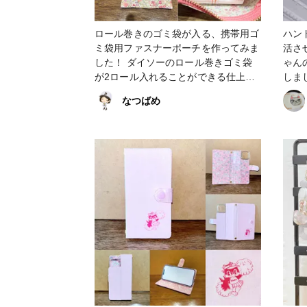
ロール巻きのゴミ袋が入る、携帯用ゴ
ハン
ミ袋用ファスナーポーチを作ってみま
活さ
した！ ダイソーのロール巻きゴミ袋
ゃん
が2ロール入れることができる仕上が
しました🐱✨
りです。 作り方はYouTubeの動画を
#ピア
なつばめ
参考にしながら、自分なりにアレンジ
花 #
しました。 バッグに付けられるよ
う、キーホルダーパーツもつけまし
た！ ラミネート生地を使用したの
で、ほつれの心配もありません！
【2024/11/02_20:36 追記】写真を入
れ替えました。 #ポーチ #ファスナー
ポーチ #ラミネート #ゴミ袋ポーチ #
花柄 #小物・雑貨 #バッグ・ポーチ