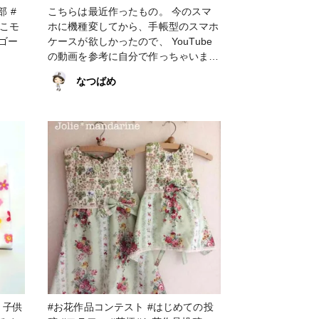
こちらは最近作ったもの。 今のスマ
ホに機種変してから、手帳型のスマホ
#ゴー
ケースが欲しかったので、 YouTube
の動画を参考に自分で作っちゃいまし
た。 留めタグの部分はマグネットだ
なつばめ
と不安だったので、プラスナップにし
ました。 お好みで表面をデコパージ
ュ液や防水材でコーティングしたり、
ストラップを付けるハトメ穴を開ける
のもよし。ちなみに私はダイソーのラ
メ入りデコパージュ仕上げ液を塗った
上にセリアのデコパージュ液を塗りま
した。 #スマホケース #手帳型スマホ
ケース #100均DIY #花柄 #カルトナー
ジュ
、子供
#お花作品コンテスト #はじめての投