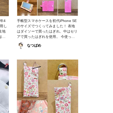
年4
手帳型スマホケースを初代iPhone SE
活用し
のサイズでつくってみました！ 表地
生地
はダイソーで買ったはぎれ、中はセリ
はな
アで買ったはぎれを使用。 今使って
フ
いるiPhone 13の前に使っていた初代
なつばめ
#重し
iPhone SEのサイズでも作れるかなと
ク #サ
思って制作しました。 ちなみに留め
#オカ
具は今回もプラスナップですｗ #スマ
ホケース #ピンク #DIY #カルトナー
ジュ #花柄 #iPhone #iPhoneSE #初代
iPhoneSE #手帳型スマホケース #小
物・雑貨