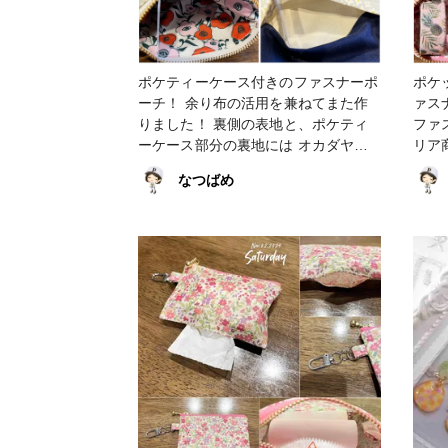
ポケティーケース付きのファスナーポ
ポケ
ーチ！ 余り布の活用を兼ねてまた作
ァス
りました！ 裏側の表地と、ポケティ
ファ
ーケース部分の裏地には オカダヤで
リア
購入したサンドベージュの無地オック
人か
なつばめ
スを、 ポーチの中布にはセリアで購
てもお気
入したはぎれを使用しました。 #バッ
ポー
グ・ポーチ #ポケティーケース #ポケ
ファ
ットティッシュケース #ポケティーケ
ュケ
ース付きファスナーポーチ #ファスナ
#オッ
ーポーチ #花柄 #レトロ #オックス #
ーイ
余り布活用 #オカダヤ #セリア