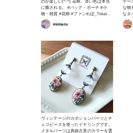
のが楽しい(^-^) 花柄、淡い色は本当
ケース⭐︎ 前回はバッグ
に癒される。 #バッグ・ポーチ #小
な物
物・雑貨 #花柄 #ファンれぽ_Tokaiグ
なタイプ。 取
ループ
1c
mimaru
は中
す。 さっそくお花柄をバッグに入れ
て持ち歩い
ケッ
ヴィンテージのカボションパーツとチ
ェコビーズを使ったイヤリングです。
メタルパーツは真鍮古美のカラーを選