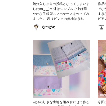
随分久しぶりの投稿となってしまいま
作品
したm(_ _)m 外はシンプルで中は華
でな
やかな手帳型スマホケースを作ってみ
すぎな
ました。 表はピンクの無地はぎれ
ピアス
を、裏地には花柄の歯切れを使いまし
なつばめ
た。 ワンポイントとして私のお気に
入りのキャラクターを。 前回作った
時と違う点はカメラの部分。 ケース
がピッタリとはまるように、カメラ窓
だけをくり抜かず、カメラの部分に合
わせるように台紙をカットしました。
野球観戦の時に使おうかなと思って作
りました。 ＊ 【2023/01/18_19:06_
追記】写真を入れ替えました。 ＊ #小
物・雑貨 #ソーイング #スマホケース
#手帳型スマホケース #iPhone13
#iPhoneケース #100均DIY #花柄 #野
球 #ピンク #100均 #カルトナージュ
自分の好きな生地を組み合わせて作る
今回