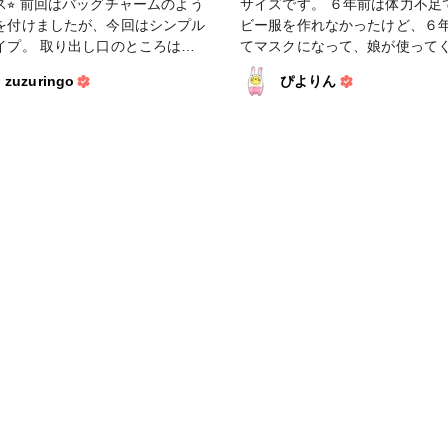
チャームのよう
サイズです。 ６年前は体力不足
を付けましたが、今回はシンプル
ビー服を作れなかったけど、６
り出し口のところは
てマスクになって、娘が使って
mくらい重ねているので使わない時
います😊 良かった良かった✨ 手作り
zuzuringo
ぴよりん
身が飛び出にくいかなと思いま
マスクブームのおかげで、可愛
ダブルガーゼが増えましたね😍 
てます^ ^ #ソーイング #ポ
買いしすぎないよう自制していま
トテッシュケース #花柄
#手作りマスク #プリーツマスク #花
柄 #フラワー