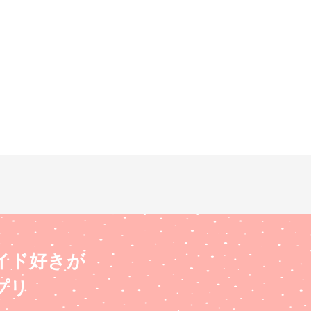
イド好きが
プリ