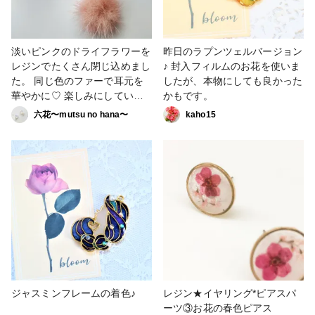
淡いピンクのドライフラワーを
昨日のラプンツェルバージョン
レジンでたくさん閉じ込めまし
♪ 封入フィルムのお花を使いま
た。 同じ色のファーで耳元を
したが、本物にしても良かった
華やかに♡ 楽しみにしていた
かもです。
お友達とのお買い物やデート
六花〜mutsu no hana〜
kaho15
に。 イメージしながら可愛い
と思えるものを製作しました。
#ResinLab作品コンテスト #UV
レジン #着色 #フラワー #ピア
ス #イヤリング #ミンクファー
#かわいい #KIYOHARA
ジャスミンフレームの着色♪
レジン★イヤリング*ピアスパ
ーツ③お花の春色ピアス