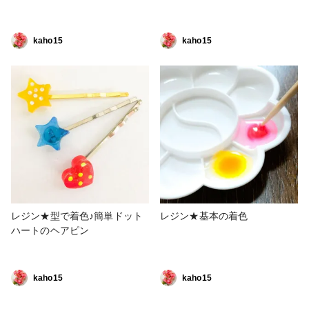
kaho15
kaho15
レジン★型で着色♪簡単ドット
レジン★基本の着色
ハートのヘアピン
kaho15
kaho15