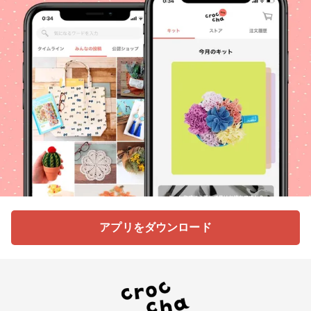
アプリをダウンロード