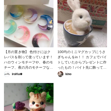
【月の置き物】 色付けにはク
100均のミニマグカップにうさ
レパスを削って使っています！
ぎちゃんをin！！ カフェでバイ
ハロウィンモチーフや、春のモ
トしていたからプレゼントに作
チーフ、夜の月のモチーフなど
ったもの！バイト先に飾ってく
様々なものを作ってみました🌙
れています！ 後ろのKALDIの
iroHa❀
kino
---------------------------------- 初
袋は特に意味は無いです😅 な
めての投稿です( ˊᵕˋ )/ 挨拶させ
にかアドバイス等あればコメン
ていただきます、iroHaです。
トしてくれるとありがたいです
Twitterやインスタなどでは作品
🙏🏻 #羊毛フェルト #うさぎ #
をアップしていましたが、こう
過去作品
いう専用のアプリを使うのは初
めてになります。 何か気に入