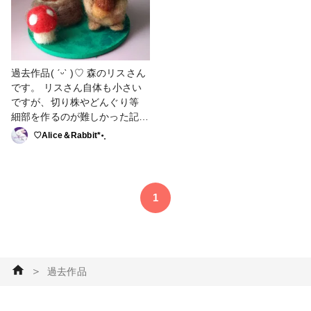
った作品がありましたら嬉しい
です。 ぜひご覧ください🥰 #
レジン #はじめての投稿 #過去
作品
過去作品( ˊᵕˋ )♡ 森のリスさん
です。 リスさん自体も小さい
ですが、切り株やどんぐり等
細部を作るのが難しかった記憶
あり(ﾉД`)笑 どれだけ小さめか
♡Alice＆Rabbit*॰˳
というと...リスさんの土台はコ
ースターです(´・∀・｀) #羊毛
フェルト #動物 #過去作品 #秋
#リス
1
＞
過去作品