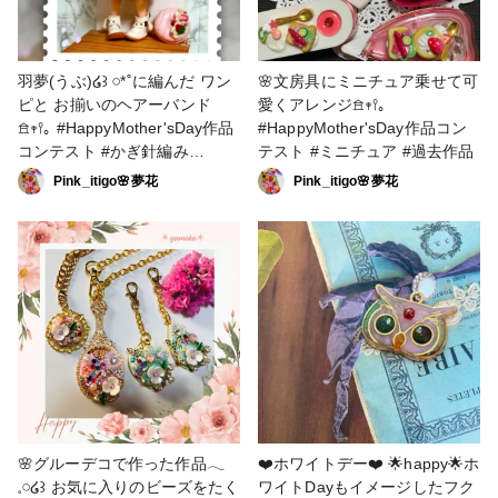
羽夢(うぶ)໒꒱ 𓏸*˚に編んだ ワン
🌸文房具にミニチュア乗せて可
ピと お揃いのヘアーバンド
愛くアレンジ𖠿𖥧𖥣｡
𖠿𖥧𖥣｡ #HappyMother'sDay作品
#HappyMother'sDay作品コン
コンテスト #かぎ針編み
テスト #ミニチュア #過去作品
#Blythe #Blytheアウトフィット
Pink_itigo🌸夢花
Pink_itigo🌸夢花
#過去作品
🌸グルーデコで作った作品𓂃
❤️ホワイトデー❤️ 🌟happy🌟ホ
𓈒𓏸໒꒱ お気に入りのビーズをたく
ワイトDayもイメージしたフク