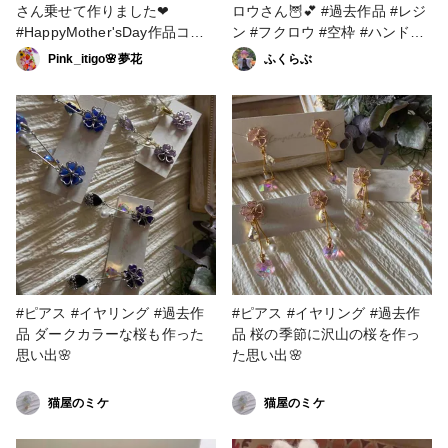
さん乗せて作りました❤︎
ロウさん🦉💕 #過去作品 #レジ
#HappyMother'sDay作品コン
ン #フクロウ #空枠 #ハンドメ
テスト #グルーデコ #バックチ
イド
Pink_itigo🌸夢花
ふくらぶ
ャーム #キーホルダー #過去作
品
#ピアス #イヤリング #過去作
#ピアス #イヤリング #過去作
品 ダークカラーな桜も作った
品 桜の季節に沢山の桜を作っ
思い出🌸
た思い出🌸
猫屋のミケ
猫屋のミケ