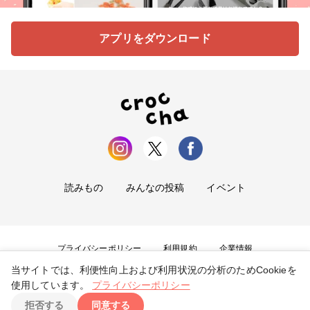
アプリをダウンロード
読みもの
みんなの投稿
イベント
プライバシーポリシー
利用規約
企業情報
当サイトでは、利便性向上および利用状況の分析のためCookieを
お問い合わせ
使用しています。
プライバシーポリシー
拒否する
同意する
Copyright ©
2026
tryangle Co., Ltd. All Rights Reserved.