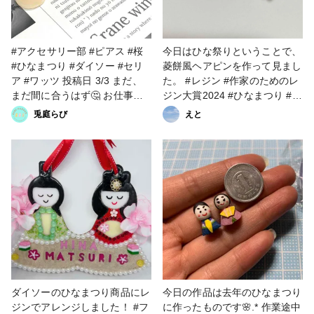
#アクセサリー部 #ピアス #桜
今日はひな祭りということで、
#ひなまつり #ダイソー #セリ
菱餅風ヘアピンを作って見まし
ア #ワッツ 投稿日 3/3 まだ、
た。 #レジン #作家のためのレ
まだ間に合うはず🤔 お仕事帰
ジン大賞2024 #ひなまつり #春
りに、急いで投稿してます😂
#初心者 #菱餅 #ヘアピン #ア
兎庭らび
えと
💦 今日は、ひなまつりですね
クセサリー
(❁´ω`❁) 新作の春のイヤリン
グが、完成したので お披露目
です！(((o(*ﾟ▽ﾟ*)o))) 桜のパー
ツは、入手先不明なのですが、
ほとんど100均パーツになりま
す🥺✨
ダイソーのひなまつり商品にレ
今日の作品は去年のひなまつり
ジンでアレンジしました！ #フ
に作ったものです🌸.* 作業途中