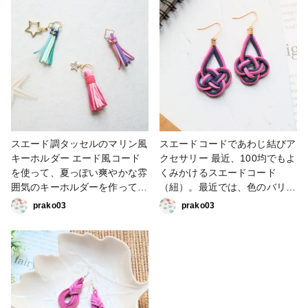
スエード調タッセルのマリン風
スエードコードであわじ結びア
キーホルダー エード風コード
クセサリー 最近、100均でもよ
を使って、夏っぽい爽やかな雰
くみかけるスエードコード
囲気のキーホルダーを作ってみ
（紐）。最近では、色のバリエ
ました。存在感もあるので、な
ーションも豊富で、可愛い色も
prako03
prako03
くしやすい鍵などにつけてもい
見かけます。今回は、水引のア
いですね。材料も手軽に揃えら
レンジのひとつである『あわじ
れるので、おすすめです。
結び』でつくるアクセサリーを
ご紹介。和の形とコードの西洋
風な雰囲気がマッチして、個性
的なおしゃれアクセサリーに仕
上がります。