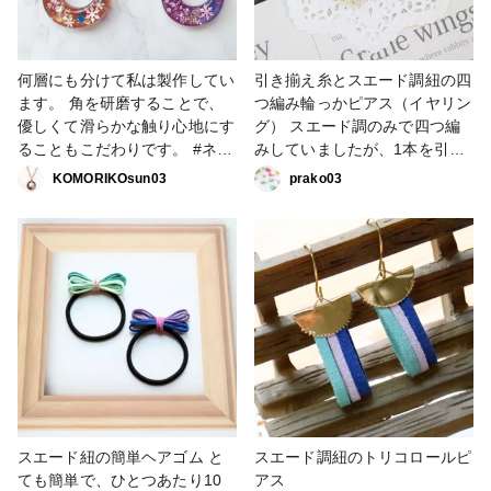
何層にも分けて私は製作してい
引き揃え糸とスエード調紐の四
ます。 角を研磨することで、
つ編み輪っかピアス（イヤリン
優しくて滑らかな触り心地にす
グ） スエード調のみで四つ編
ることもこだわりです。 #ネッ
みしていましたが、1本を引き
クレス #スエードネックレス #
揃え糸に変えてみました。
KOMORIKOsun03
prako03
スエード紐 #ファンれぽ
_partsclub
スエード紐の簡単ヘアゴム と
スエード調紐のトリコロールピ
ても簡単で、ひとつあたり10
アス