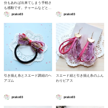
分もあれば出来てしまう手軽さ
も感動です。チャームなどと合
わせたり、コードの本数を増や
prako03
prako03
したり、自分好みのアレンジも
ぜひ楽しんでみてください。
引き揃え糸とスエード調紐のヘ
スエード紐と引き揃え糸のふん
アゴム
わりピアス
prako03
prako03