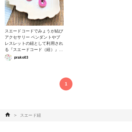
スエードコードでみょうが結び
アクセサリー ペンダントやブ
レスレットの紐として利用され
る『スエードコード（紐）』。
最近ではカラフルな色もよく見
prako03
かけます。100均などでも手に
入り、値段もお手頃なので、ハ
ンドメイドの材料としても使い
やすいです。 今回は、そんな
1
アレンジの中から、みょうが結
びのアクセサリーをご紹介しま
す。
＞
スエード紐