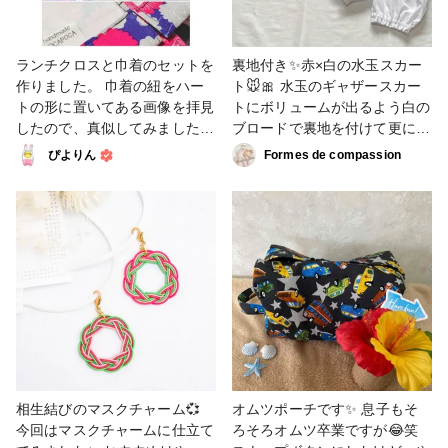
ング #ファンれぽ_大塚屋ネッ
トショップ #ファンれぽ_シュ
ゲール #ファンれぽ_Tokaiグル
ランチクロスと巾着のセットを
裏地付き✨赤×白の水玉スカー
ープ
作りました。 巾着の紐をハー
ト🐭🎀 水玉のギャザースカー
トの形に置いてある画像を拝見
トにボリュームが出るよう白の
したので、真似してみました🤭
ブロードで裏地を付けて更に裾
生地の雰囲気と微妙に合ってな
にレースを付けました😊 先日
ぴよりん
Formes de compassion
いですね🤣 一枚仕立てで布端
作ったドロワーズと合わせれ
を出さずに巾着を作る方法を模
ば、ハロウィンが待ち遠しい時
索中です。 洗濯しても型くず
期にテーマパークに行きたくな
れしなくて、乾きやすくて、布
るようなフワッとした子供服で
端がモサモサしないのが理想で
す🎵 画像100cmのお子さんサ
す✨ ひとまず布の切り替え部
イズですが80～120で展開予定
分は折り伏せ縫い、両脇は三つ
💓 明日からminneにて販売いた
折りにしてみました。 結果、
します✨ #ファッション #販売
イマイチしっくりきませんでし
中 #販売予定 #子供服 #キッズ
た😢 やっぱりシンプルに裁ち
#ベビー・キッズ #コスプレ #
目かがりにしようかな…💦 試
ハロウィン #衣装
作品は来年小１の次女に使って
相生結びのマスクチャーム💞
オムツポーチです✨ 息子もそ
もらいます🙆 #1日1投稿部 #小
今回はマスクチャームに仕立て
ろそろオムツ卒業ですが😂笑
物・雑貨 #ランチョンマット #