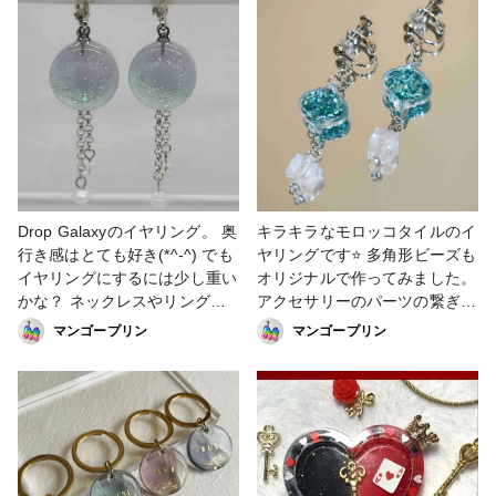
Drop Galaxyのイヤリング。 奥
キラキラなモロッコタイルのイ
行き感はとても好き(*^-^) でも
ヤリングです⭐ 多角形ビーズも
イヤリングにするには少し重い
オリジナルで作ってみました。
かな？ ネックレスやリングに
アクセサリーのパーツの繋ぎ方
すると良いかも♡ #Cレジンコ
で いつもあたふたしてしま
マンゴープリン
マンゴープリン
ース #投稿プレゼントキャンペ
う…(。>д<) #ファンれぽ
ーン #アクセサリー部 #試作品
_partsclub #投稿プレゼントキ
#販売予定
ャンペーン #Cレジンコース #
イヤリング #アクセサリー部 #
販売予定 #試作品