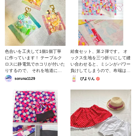
4/15(金)20時から販売予定です
さい☺️ #UVレジン #レジン #ピ
☺️ 詳細は下記のYouTube概要
アス #キーホルダー #アクセサ
欄をご覧ください🙌 #UVレジ
リー #販売予定
ン #キーホルダー #販売予定 #
星座
色合いを工夫して1個1個丁寧
給食セット、第２弾です。 オ
に作っています！ テーブルク
ックス生地を三つ折りにして縫
ロスに静電気でホコリが付いた
い合わせると、ミシンがパワー
りするので、 それを地道に取
負けしてしまうので、布端は裁
りながら作るのが難しかったで
ち目かがりで縫うことにしまし
soruna1129
ぴよりん
す😅 #ハンドメイド#キャンデ
た。 限界まで縫い目を細かく
ィバック#キーホルダー#夢か
してみたら、ロックミシンのか
わ #販売予定
がり縫いのようにスッキリした
印象になりました💡 糸をたく
さん使いますが😅 これはこれ
で良き！と思います🙆 #1日1投
稿部 #小物・雑貨 #ランチョン
マット #ランチクロス #巾着 #
給食セット #販売予定 #ソーイ