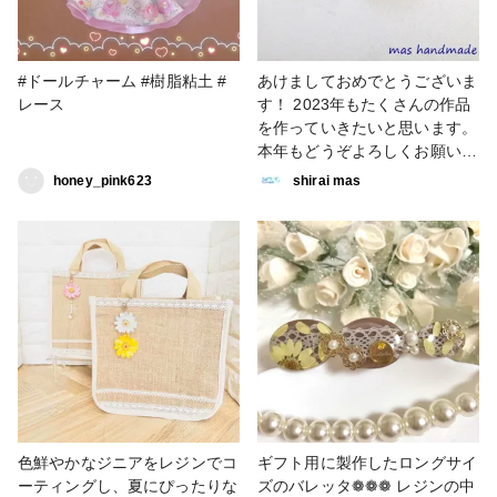
#ドールチャーム #樹脂粘土 #
あけましておめでとうございま
レース
す！ 2023年もたくさんの作品
を作っていきたいと思います。
本年もどうぞよろしくお願いい
たします。 #UVレジン #ピアス
honey_pink623
shirai mas
#ポストピアス #レース #minne
#Minneで販売中
色鮮やかなジニアをレジンでコ
ギフト用に製作したロングサイ
ーティングし、夏にぴったりな
ズのバレッタ❁❁❁ レジンの中