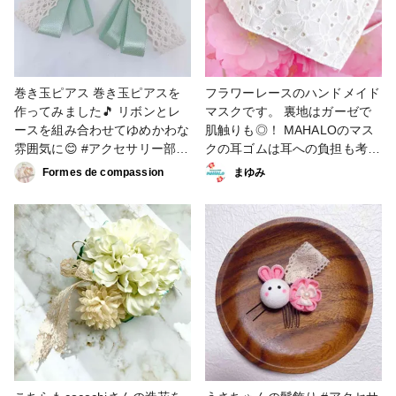
サリー #バレッタ #レジン #レ
れでよかったのかなぁ🤔 #ソッ
ース #プレゼント #ギフト #ミ
クス #レース #レースソックス
ラーパウダー #ファンれぽ
_partsclub
巻き玉ピアス 巻き玉ピアスを
フラワーレースのハンドメイド
作ってみました🎵 リボンとレ
マスクです。 裏地はガーゼで
ースを組み合わせてゆめかわな
肌触りも◎！ MAHALOのマス
雰囲気に😊 #アクセサリー部 #
クの耳ゴムは耳への負担も考
アクセサリー #リボン #レース
え、ストッキング素材を使用し
Formes de compassion
まゆみ
#巻き玉
ています。 #手作りマスク #販
売中 #小物・雑貨 #ソーイング
#レース