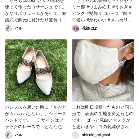
こちらもcocochiさんの造花を
うさちゃんの髪飾り #アクセサ
使って作ったコサージュです。
リー部 #つまみ細工 #うさぎ #
かなりボリュームがあって、結
ピンク #髪飾り #レース #白 #
婚式で胸元に付けたり髪飾りに
可愛い #かわいい #メルカリ
すると一気に華やかになりま
#minne #販売中 #ファンれぽ
ハル
花筏ぽぽ
す。 どんなドレスの色にも合
_Tokaiグループ #その他のハン
うように、色味は抑えて、レー
ドメイド
スのリボンを付けました。 と
ても気に入っています…！ #造
花 #cocochi #コサージュ #ヘア
アクセサリー #レース #リボン
パンプスを履いた時に「かかと
これは昨日投稿したものと同じ
がカパカパしない」、シューズ
形で、表面の生地を変えたもの
バンドです。 デザインはブ
です。 ぱっと見白いマスクか
ラックのレースで、どんな色の
と思いきや、白の刺繍がされて
靴にも合うようにしました。シ
るというなんともお洒落な生地
ハル
shiroin_original