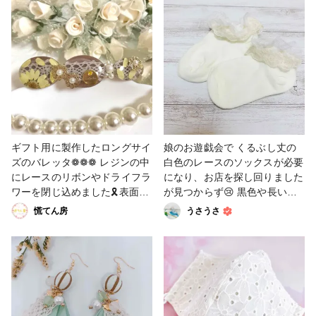
#レース
ギフト用に製作したロングサイ
娘のお遊戯会で くるぶし丈の
ズのバレッタ❁❁❁ レジンの中
白色のレースのソックスが必要
にレースのリボンやドライフラ
になり、お店を探し回りました
ワーを閉じ込めました🎗表面に
が見つからず😢 黒色や長い丈
は円を描く様にうっすらとミラ
のソックスはあるのですが、冬
慌てん房
うさうさ
ーパウダーを混ぜ込んでいる
だからなのかなぁ⛄️ 結局、ダ
為、程よいキラキラ感が出せま
イソーでくるぶし丈のソックス
した☺️✨ 花型の座金や、穴な
とレースを購入。 伸縮する部
しパールで贅沢にデコレーショ
分にレースをつける時はどうし
ンし 華やかなヘアアクセサリ
たらいいのかわからず、靴下の
ーに仕上がったと思います🥰🥰
履き口を引っ張りながらミシン
#アクセサリー部 #ヘアアクセ
でレースを付けてみました💦こ