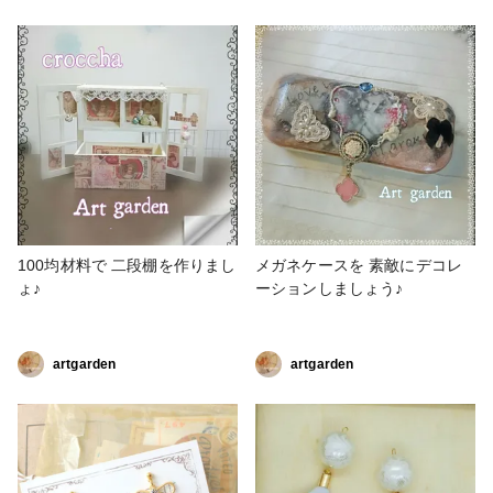
ンプルな靴も、ラグジュアリー
と巡り合いました！ 特徴 耳紐
な雰囲気に変わります。ゴム部
の調整ができる サイドにライ
分を小さくしてレース部分を多
ンを入れてるので、すっきり見
く取り、サイドから見ても綺麗
える。 涼しい #販売中 #手作り
な靴のデザインを損なわないよ
マスク #夏用マスク #立体マ
うにしています。 幅広なの
スク #ソーイング #レースマ
で、シューズバンドにかかる力
スク #レース
が分散され、長時間履いていて
もバンド部分が痛くならないよ
うにしました。 #シューズバン
ド #シューズアクセサリー
#レース #ファンれぽ_Tokaiグ
100均材料で 二段棚を作りまし
メガネケースを 素敵にデコレ
ループ #ソーイング
ょ♪
ーションしましょう♪
artgarden
artgarden