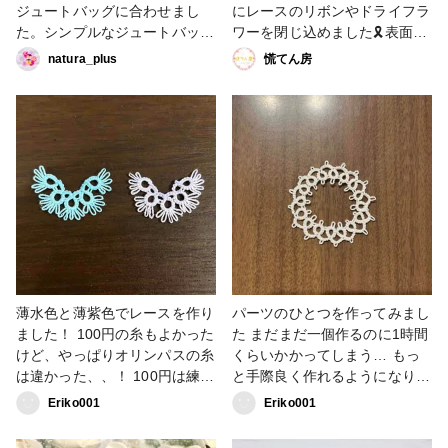
ジュートバッグに合わせまし
にレースのリボンやドライフラ
た。シンプルなジュートバッグ
ワーを閉じ込めました🎗表面に
もレースとお花をつけて変身！
は円を描く様にうっすらとミラ
natura_plus
慌てん房
ちょっとしたお出かけにぴった
ーパウダーを混ぜ込んでいる
りな大きさなのでたくさん活躍
為、程よいキラキラ感が出せま
してくれそうな予感です✨ #レ
した☺️✨ 花型の座金や、穴な
ジン作品コンテスト2022 #ア
しパールで贅沢にデコレーショ
クセサリー部 #ファッション #
ンし 華やかなヘアアクセサリ
バッグ・ポーチ #小物・雑貨 #
ーに仕上がったと思います🥰🥰
販売中 #レース #ドライフラワ
#アクセサリー部 #ヘアアクセ
ー #ジュートバッグアレンジ
サリー #バレッタ #レジン #レ
ース #プレゼント #ギフト #ミ
ラーパウダー #ファンれぽ
_partsclub #レジン作品コンテ
スト2022
薄水色と薄紫色でレースを作り
パーツのひとつを作ってみまし
ました！ 100円の糸もよかった
た まだまだ一個作るのに1時間
けど、やっぱりオリンパスの糸
くらいかかってしまう… もっ
は違かった、、！ 100円は練習
と手際良く作れるようになりた
用、オリンパスは本番用にしよ
いᕦ(ò_óˇ)ᕤ #タティングレース
Eriko001
Eriko001
うᕦ(ò_óˇ)ᕤ ピアスにしてみよ
#レース
うかな〜 #タティングレース