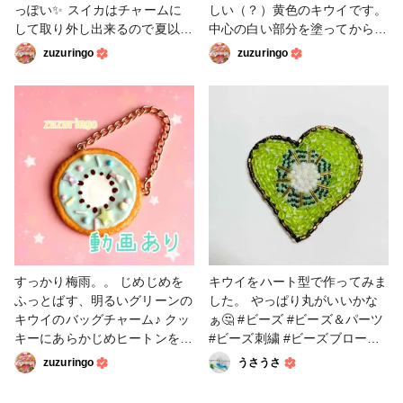
っぽい✨ スイカはチャームに
しい（？）黄色のキウイです。
して取り外し出来るので夏以外
中心の白い部分を塗ってからグ
でも使えそうです。キラキラな
リーンと黄色を塗り、 乾燥後
zuzuringo
zuzuringo
ビーズや星のカラフルなビーズ
に爪楊枝でタネを描きました⭐︎
と組み合わせてみました。 #粘
#デコパーツ #アイシングク
土 #バッグチャーム #スイ
ッキー #クッキー #キウイ #
カ #キウイ
粘土
すっかり梅雨。。 じめじめを
キウイをハート型で作ってみま
ふっとばす、明るいグリーンの
した。 やっぱり丸がいいかな
キウイのバッグチャーム♪ クッ
ぁ🤔 #ビーズ #ビーズ＆パーツ
キーにあらかじめヒートンを付
#ビーズ刺繍 #ビーズブローチ
けておきます。 アイシングソ
#キウイ
zuzuringo
うさうさ
ースでデコレーション♪ 乾燥
後、ニスを塗って金具を付けた