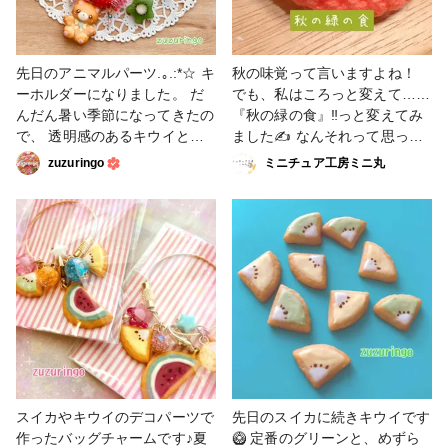
先日のアニマルパーツ.｡.:*☆ キ
秋の味覚って言いますよね！
ーホルダーになりました。 だ
でも、私はころっと変えて……
んだん暑い季節になってきたの
『秋の緑の食』‼️っと変えてみ
で、 透明感のあるキウイとパ
ました✍️ なんそれって思って
インと組み合わせてみました。
しまいますよね(笑) 自分らし
zuzuringo
ミニチュア工房ミニ丸
スペーサーもクリアなタイプの
い，世界の言葉です‪w 今回の作
ものを選んで、全体的にさわや
品が、緑なのでそのキーワード
かな仕上がりになりました☆ #
にしました！ 種類 ☻よもぎパ
粘土 #キーホルダー #キウ
ン ☻キウイソースとリフレッ
イ
シュパン🍋🥝 ☻キウイソース
パン🥝 です！ 入れ物は，お母
さんが作ってくれました。 自
分では，作ってません。( ´ ▽ `
) #秋の作品コンテスト #粘土 #
キウイ
スイカやキウイのデコパーツで
先日のスイカに続きキウイです
作ったバッグチャームです♪夏
🥝 定番のグリーンと、めずら