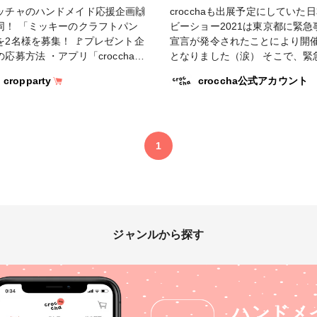
ッチャのハンドメイド応援企画🙌
crocchaも出展予定にしていた
同！ 「ミッキーのクラフトパン
ビーショー2021は東京都に緊急
名様を募集！ 🚩プレゼント企
宣言が発令されたことにより開
応募方法 ・アプリ「croccha」
となりました（涙） そこで、緊
ウンロード ・クロップパーティ
態宣言期間中、#ハンドメイド応
cropparty
croccha公式アカウント
cropparty)をフォロー。 ・この
画 として、おうち時間を盛り上
に応募する旨のコメントをお願い
企画を多数ご用意！！プレゼン
16日までとな
やコンテスト、モニターキャン
す。 皆様のご応募お待ちしてお
を続々と行います。気になるも
✨ 当選者にはcrocchaより直接
ってご参加ください！いくつで
1
をお送りさせて頂きます。 当選
可能です！ 10名様に「お花のリ
表は賞品の発送をもって代えさせ
ディフィーザー手作りキット」
ます。 #ミッキー #クラフ
ゼント！ 「お花のリードディフ
ンチ #ハンドメイド応援企画 #ど
ザー手作りキット」を10名様に
ビーショー #ペーパークラフ
ント致します。 是非、感想や作
ジャンルから探す
作品をSNSやcrocchaに投稿し
ください！ #どこでもホビー
#ハンドメイド応援企画で投稿し
り上げることにご協力お願いし
🚩応募条件 ・日本国内の方に限
ハンドメ
ご自身のSNSアカウント上で＃