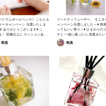
リウムボールペン💠✨ こちらも
リードディフューザー、 モニタ
ターキャンペーン 当選いたしま
ャンペーン当選しました～♥️ 簡単でと
 ありがとうございます♥️ こ、
ってもいい香り～♥️ ひまわりのブロー
は！ 想像以上に テンションあが
チと 一緒に撮ったら 真夏みたい
リザーブトフラワーの
#第2弾ハンドメイド応援企画 #
秋流
秋流
カスの黄緑色の葉っぱを 少しだ
ショー残念企画 #どこでもホビ
🌱 #第2弾ハンドメイド
ー #ディフューザー #その他のハンド
ウムボールペン #
メイド #ハーバリウム
ーショー残念企画 #ハンドメイド
画 #どこでもホビーショー #ハ
リウム