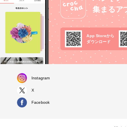
メイド応援企画#どこでもホビー
集まるア
ー で投稿にご協力頂ける方（強
はございません） 🚩モニターへ
募方法 1.アプリ「croccha」を
ロード。 2.croccha公式アカウ
@crocchaをフォローしてくだ
App Storeから
3.4月29日のcroccha公式アカ
ダウンロード
の投稿に応募する旨のコメント
いします。 詳しくはショップ（
トマーク）の「モニター」をご
さい！ 応募期間は5/5までとな
す。皆様のご応募お待ちしてお
✨ #ホビーショー残念企画 #ハンドメ
Instagram
イド応援企画 #どこでもホビーショー
#その他のハンドメイド
X
Facebook