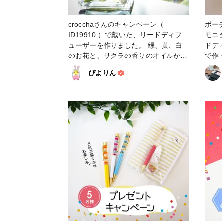
crocchaさんのキャンペーン（
ポー
ID19910 ）で戴いた、リードディフ
モニ
ューザーを作りました。 緑、黄、白
ドデ
のお花と、サクラの香りのオイルがセ
で作って
ットになっていました。 ハーバリウ
5分
ぴよりん
ム初体験ですが、楽しく作ることがで
れるなんて
きました〜💮 真っ直ぐで細長いピン
り漂
セットがあると便利なのでしょうが、
お花
このキットのお花は適当に詰めていっ
ー応
ても可愛く仕上がりますね🤗 お花が
うござい
オイルに濡れて透き通るのが素敵です
ショー #ハンドメイド応援企
✨ もう少し白色を残したくて、思い付
ドデ
きでビーズも入れてみましたが、ほと
イド
んど沈んでしまいました🤤 透明のゼ
リーボールなんかを先に沈めておいた
ら良かったのかしら…💦 とても簡単
に出来たので、オイルを触らせないよ
う気をつけつつ、次回は子供たちと一
緒に作ってみようかなと思います😀