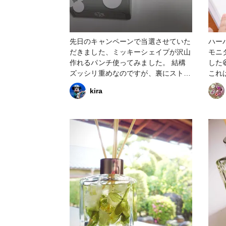
先日のキャンペーンで当選させていた
ハーバ
だきました、ミッキーシェイプが沢山
モニ
作れるパンチ使ってみました。 結構
した
ズッシリ重めなのですが、裏にストッ
これ
パーがあって 誤って押して穴開く事
りますね🎵 プ
kira
も、怪我することもなく、 とても安
ラス
心な設計。 大小のミッキーシェイプ
け足しました
が作れるので、御祝い用に風船に入れ
応援企画 #ハーバリ
てみたり、贈り物に貼ったり、お手紙
ホビ
に貼ったり、穴を空けた方も使える
応援企
し、とっても便利です。 こんな素敵
ーバ
なグッズ当選できてすごく嬉しい。
ありがとうございます。 これから沢
山使っていこうと思います。 #第2弾
ハンドメイド応援企画 #どこでもホビ
ーショー @cropparty #ファンれぽ_ク
ロップパーティー