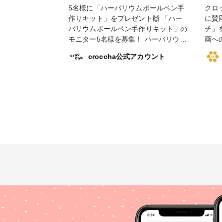
子供が好きな香りとか素材を探してみ
5名様に「ハーバリウムボールペン手
クロ
よう🤔 #ハンドメイド応援企画 #どこ
作りキット」をプレゼント🙌 「ハー
に賛
でもホビーショー #ホビーショー残念
バリウムボールペン手作りキット」の
チ」を2
企画 #お花のリードディフューザー手
モニター5名様を募集！ ハーバリウム
画への
作りキット #ハーバリウム #croccha
ボールペン手作りキットを使用した作
をダ
さんありがとうございます
croccha公式アカウント
品を作って crocchaへ投稿くださるモ
ー（@
ニター様を募集致します💐 🚩応募条
投稿
件 ・日本国内の方に限る ・ご自身の
します♪ 応募期間は5月
SNSアカウント上で＃ハンドメイド応
りま
援企画#どこでもホビーショーで投稿
ります
にご協力頂ける方（強制ではございま
商品
せん） 🚩モニターへの応募方法 1.ア
者発
プリ「croccha」をダウンロード。
ていただき
2.croccha公式アカウント@crocchaを
トパ
フォローしてください 3.この投稿に応
こでもホ
募する旨のコメントをお願いします。
ト
詳しくはショップ（カートマーク）の
「モニター」をご覧ください！ 応募
期間は5/16までとなります。皆様のご
応募お待ちしております✨ #ホビーシ
ョー残念企画 #ハンドメイド応援企画