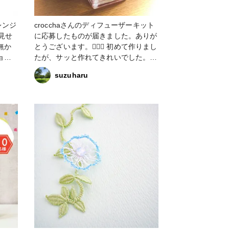
#お花のリードディフューザー手作り
キット #ハンドメイド応援企画 #第
レンジ
crocchaさんのディフューザーキット
2弾ハンドメイド応援企画 #どこでも
を見せ
に応募したものが届きました。ありが
ホビーショー #ハーバリウム
とうございます。🙇🏻‍♀️ 初めて作りまし
ョイ
たが、サッと作れてきれいでした。
ドライフラワーが鮮やかで綺麗な色
suzuharu
 桜
で、 ポロポロしないのかな？と思い
 ❇私
ながら触りましたが しなやかでしっ
た。
かりしたお花の形のまま、ビンの中に
りすぎ
入れられました。 最近の技術ってす
の
ごいわねー。 アロマは桜の香り。 穏
で
やかに軽く漂う感じなので、家族にも
受け入れやすそうです。 #どこでもホ
イド応
ビーショー #アロマディフューザー
#アレ