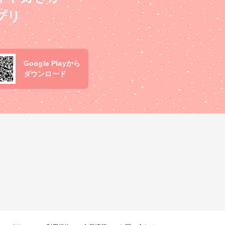
ショ
プリ
制で
の応
ダウン
ント
さい
Google Playから
ウント
ダウンロード
をお願
カー
覧くだ
りま
ります