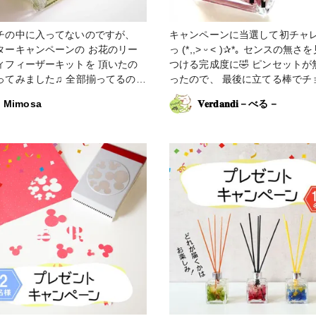
チの中に入ってないのですが、
キャンペーンに当選して初チャ
ターキャンペーンの お花のリー
っ (*,,˃ ᵕ ˂ )✰*｡ センスの無さ
ィフィーザーキットを 頂いたの
つける完成度に🤣 ピンセットが無か
みました♫ 全部揃ってるので
ったので、 最後に立てる棒でチ
もかからず こんな素敵なものが作
チョイやりました‪ ✌︎('ω')✌︎ 小さく切
Mimosa
𝐕𝐞𝐫𝐝𝐚𝐧𝐝𝐢－べる－
 サクラの香りはほんの
ったからお花がゆらゆら揺れて、
う感じも グリーンとイエローの
のよい香りで癒されております。
も とっても素敵でした💖 モニタ
に届いたのは桜バージョンでし
募に当選させてただき ありがと
オイルを入れるときは慎重にな
ました！！ #どこでもホビー
ると 外側にも伝ってきてしまう
画 #リー
で、 ある程度の思い切りは必要
ィフィーザー #その他のハンドメ
す。グイッと！ #はじめての投稿 #ど
こでもホビーショー #ハンドメ
援企画 #ホビーショー残念企画 
ンジメント #インテリア #簡単