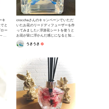
ーキ
crocchaさんのキャンペーンでいただ
いたお花のリードディフューザーを作
ってみました♪ 浮游花シートを使うと
～☀️
お花が宙に浮かんだ感じになると知っ
ホビー
て早速挑戦！そして激しく後悔！！
うさうさ
ーショ
シートが大きすぎて瓶に入れる時にと
ても苦労しました😅でも形になったか
ら よしっ😆 オイルを注ぐと花びらに
透明感が出て優しい香りが広がります
♪ みなさんの作ったリードディフュー
ザーがどれも素敵で、拝見していて楽
しいです。今回のお花はブルー、イエ
ロー、ホワイトでしたが、色が変わる
だけで雰囲気も違いますね。きっと香
りが違っても変わるんだろうなぁ😊
お花のリードディフューザー、とても
楽しかったです。本当にありがとうご
ざいました。 #リードディフィーザー