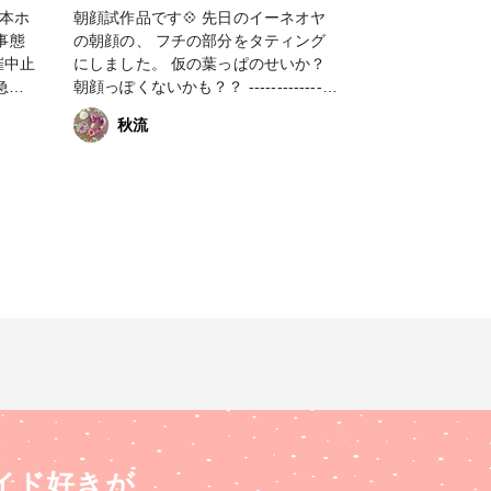
日本ホ
朝顔試作品です💠 先日のイーネオヤ
事態
の朝顔の、 フチの部分をタティング
催中止
にしました。 仮の葉っぱのせいか？
急事
朝顔っぽくないかも？？ ----------------
援企
------------------- ホビーショーは開催
秋流
げる
中止で残念ですが、 出展予定だった
ト企画
各社さんが、 ライブ配信したり、目
ペーン
玉商品を出してきたりで、 チェック
のに奮
が大変です😆 crocchaさんも #ホビー
も参加
ショー残念企画 お披露目予定だった
ード
クロッチャ公認ショップのコラボキッ
をプレ
ト というのが「お買いもの」のとこ
ィー
ろに 出ていますよ～✨ Twitterによる
プレゼ
と明日は第2弾があるそうです！ #ど
った
こでもホビーショー #イーネオヤ #タ
てみて
ティングレース #朝顔 #お花作品コン
ショー
テスト
て盛
ます。
る ・
イド好きが
ハンド