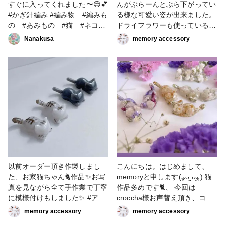
すぐに入ってくれました〜😊💕
んがぶらーんとぶら下がってい
#かぎ針編み #編み物 #編みも
る様な可愛い姿が出来ました。
の #あみもの #猫 #ネコ
ドライフラワーも使っているの
#ねこ #愛猫 #猫好き
でオシャレな猫ちゃんブックマ
Nanakusa
memory accessory
ーカーが出来ました。 #2022
新春投稿キャンペーン #レジン
猫 #ブックマーカー #猫好き
以前オーダー頂き作製しまし
こんにちは。はじめまして、
た、お家猫ちゃん🐈作品✨お写
memoryと申します(⁎ᴗ͈ˬᴗ͈⁎) 猫
真を見ながら全て手作業で丁寧
作品多めです🐈、 今回は
に模様付けもしました✨ #アク
croccha様お声替え頂き、コン
セサリー部 #ピアス #イヤリン
テストに参加させて頂きます。
memory accessory
memory accessory
グ #その他 #小物・雑貨 #猫#
ResinLabレジン液使用してい