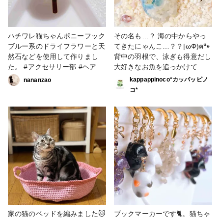
ハチワレ猫ちゃんポニーフック
その名も…？ 海の中からやっ
ブルー系のドライフラワーと天
てきたにゃんこ…？？|ωΦ)ฅ🐾
然石などを使用して作りまし
背中の羽根で、泳ぎも得意だし
た。 #アクセサリー部 #ヘアア
大好きなお魚を追っかけて 飛
クセサリー #猫好き
び魚みたいに飛んじゃうにゃ～
kappappinoco*カッパッピノ
nananzao
ᗦ↞◃ ~₍˄·͈༝·͈˄₎♡ 海妖精にゃん
コ*
こさんは、海の中の宝物や星の
砂 まるで海の中にいるみたい
な世界観を表現しました🐚°* #
レジン作品夏のコンテスト #は
じめての投稿 #ヘアアクセサリ
ー #UVレジン #作家のためのレ
ジン #星の砂 #猫イヤリング #
猫好き
家の猫のベッドを編みました🐱
ブックマーカーです🐈。猫ちゃ