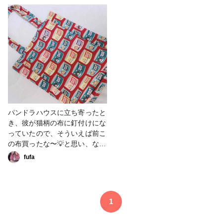
愛猫 #猫好き
ます。 透明度が分かるように
着色料など使わずドライフラワ
ーのみ使用しています。 （い
ぬねこの気持ち様、Yahooニュ
ース、SmartNewsにも掲載さ
れました。） #はじめての投稿
#ピアス #アクセサリー部 #イ
ヤリング #小物・雑貨 #猫 #猫
好き #猫アクセサリー #清原 #
清原LEDレジン液 #コンテスト
#ResinLab作品コンテスト
パンドラハウスに立ち寄ったと
き、彼が猫柄の布に釘付けにな
っていたので、そういえば前こ
の布買ったな〜💡と思い、なん
か作ろうか〜？って聞いてみた
fufa
ところ、PCを持ち歩かない日
の通学バッグがほしいらしく、
ひっぱり出してミシンカタカタ
しました🎶₍ᐢ..ᐢ₎ ༘♡ 横面、持ち
1
手以外は接着芯をつけてしっか
りと！ マチもつけて大容量🌟#