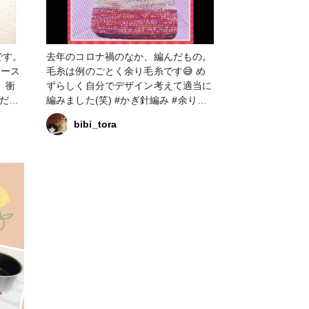
です。
去年のコロナ禍のなか、編んだもの。
コース
毛糸は例のごとく余り毛糸です😅 め
 衝
ずらしく自分でデザイン考えて適当に
だの
編みました(笑) #かぎ針編み #余り毛
サイズ
糸 #鍋敷き #針山 #バック・ポーチ #
bibi_tora
編み物
マッ