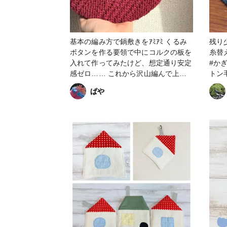
基本の編み方で鍋敷きをｱﾐｱﾐ くるみ
残り
ボタンを作る要領で中にコルクの板を
糸替
入れて作ってみたけど、想定通り安定
#かぎ
感ゼロ…… これから沢山編んで上達
トン
していくぞ！🧶 #棒針編み #鍋敷き
ぱや