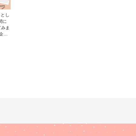
』とし
間に
てみま