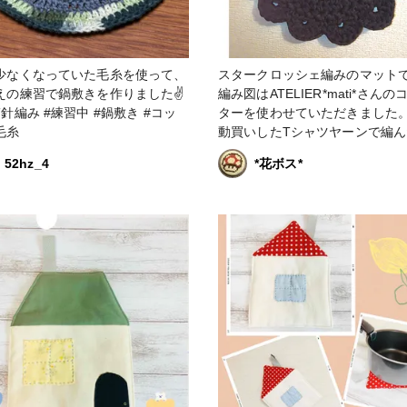
少なくなっていた毛糸を使って、
スタークロッシェ編みのマット
えの練習で鍋敷きを作りました✌️
編み図はATELIER*mati*さんの
針編み #練習中 #鍋敷き #コッ
ターを使わせていただきました。
毛糸
動買いしたTシャツヤーンで編ん
で、コースターではなく鍋敷き
52hz_4
*花ボス*
に😆 この連休は編み物三昧してスト
レス解消できました✨ #かぎ針編み #
スタークロッシェ #かぎ針編み#
ト #鍋敷き #Tシャツヤーン