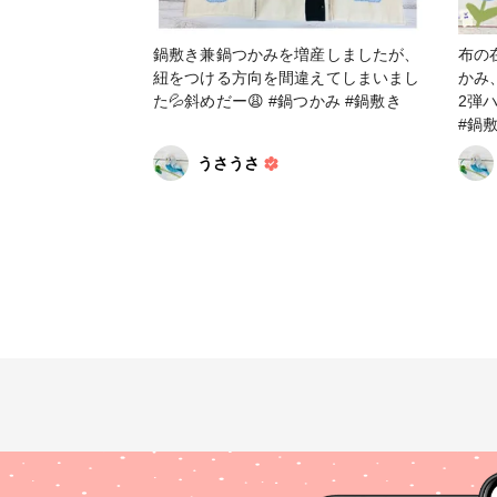
鍋敷き兼鍋つかみを増産しましたが、
布の
紐をつける方向を間違えてしまいまし
かみ
た💦斜めだー😩 #鍋つかみ #鍋敷き
2弾
#鍋
うさうさ