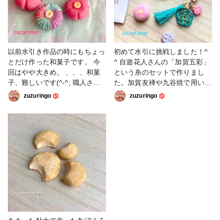
以前水引き作品の時にもちょっ
初めて水引に挑戦しました！^
とだけ作った和菓子です。 今
^ 自遊花人さんの「加賀五彩」
回はやや大きめ。 、、、和菓
という糸のセットで作りまし
子、難しいです(^-^; 職人さん
た。加賀友禅や九谷焼で用いら
の凄さをひしひしと感じまし
れる5色＋金色のセットです。
zuzuringo
zuzuringo
た。 全体的に明るくやや濃い
水引の糸ってこんなに綺麗なん
めに色付けをして いくつか作
ですね。見惚れてしまいまし
ってみました⭐︎ #粘土 #デコパ
た。 初挑戦のため6色で作るの
ーツ #和菓子
は難しいかな？と思い黄土色を
抜いた5色で梅結びを作ってみ
ました！ 編み物系は苦手なの
で完成出来るか心配でしたが、
出来ましたよ(#^.^#) 粘土で作
った練り切りと組み合わせてチ
ャームにしてみました。練り切
りもずっと前にちょこっと作っ
たことがあるくらいでしたがそ