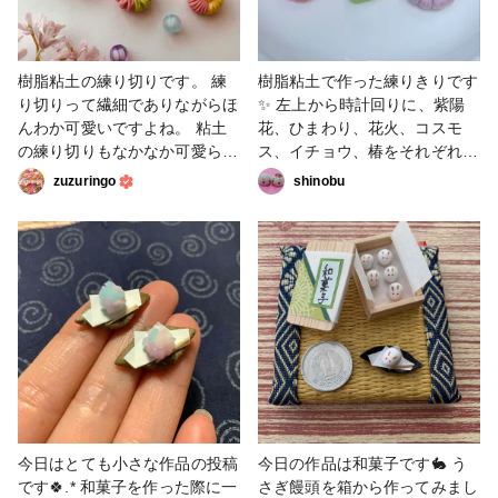
樹脂粘土の練り切りです。 練
樹脂粘土で作った練りきりです
り切りって繊細でありながらほ
✨ 左上から時計回りに、紫陽
んわか可愛いですよね。 粘土
花、ひまわり、花火、コスモ
の練り切りもなかなか可愛らし
ス、イチョウ、椿をそれぞれイ
いです。 ヘラを当てて形が出
メージしました☺️ #ミニチュア
zuzuringo
shinobu
来ていくのが楽しい^_^ マガジ
#粘土 #和菓子
ンに詳しい作り方がありますの
で是非どうぞ⭐︎ これからの季
節、浴衣にもピッタリ！ #粘
土 #練り切り #フェイクス
イーツ #和菓子
今日はとても小さな作品の投稿
今日の作品は和菓子です🐇 う
です🍀.* 和菓子を作った際に一
さぎ饅頭を箱から作ってみまし