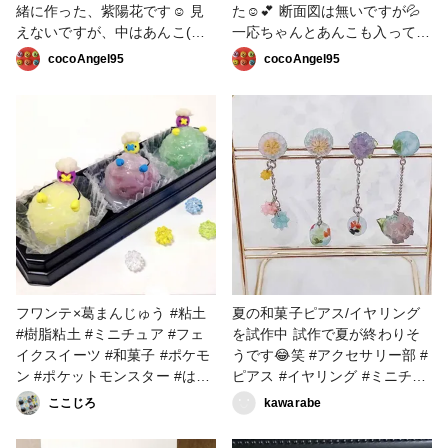
緒に作った、紫陽花です☺️ 見
た☺️💕 断面図は無いですが💦
えないですが、中はあんこ(こ
一応ちゃんとあんこも入ってま
しあん)にしてます☺️ 〜作業メ
す🤭💕 ☻︎箱はバルサ材、和紙
cocoAngel95
cocoAngel95
モ(参考までに)〜 ☻︎黒文字は竹
で作ってます🍀.* (家にあった
串を割いて作りました✩︎⡱ ☻︎敷
本物の和菓子の包み紙も一部使
き紙は和紙です✩︎⡱ ☻︎お皿は粒
用しました。) ☻︎お皿の方はお
状の砂を混ぜて形作ってます
皿とうさぎ饅頭は樹脂粘土、
✩︎⡱ #ミニチュア #粘土 #和菓
懐紙は和紙で黒文字は爪楊枝を
子 #紫陽花
削りました😊 ☻︎下に敷いてい
る畳は100均さんの商品です😊
※まだ作り方を説明するほどの
技術はないので💦 材料のみを
分かる範囲で投稿します☺️参考
までに🍀.* #ミニチュア #粘土
#和菓子 #うさぎ饅頭
フワンテ×葛まんじゅう #粘土
夏の和菓子ピアス/イヤリング
#樹脂粘土 #ミニチュア #フェ
を試作中 試作で夏が終わりそ
イクスイーツ #和菓子 #ポケモ
うです😂笑 #アクセサリー部 #
ン #ポケットモンスター #はじ
ピアス #イヤリング #ミニチュ
めての投稿
ア #和菓子
ここじろ
kawarabe