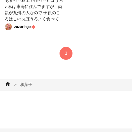
あまった粘土で作った丸ぼうろ
れらしく出来ました⭐︎ 草色と金
♪ 私は東海に住んでますが、両
色の3本で小さな梅結びも作っ
親が九州の人なので 子供のこ
てみました。 お気に入りです^
ろはこの丸ぼうろよく食べてま
^ #水引 #ファンれぽ_jiyukajin
した。 素朴な味で美味しい^_^
zuzuringo
#水引初心者 #水引小物 #粘
もう少し平たくして色も濃いめ
土 #和菓子 #練り切り
にすれば良かったかな。 #粘
土 # #和菓子 #丸ぼうろ #
フェイクスイーツ #ご当地
1
＞
和菓子