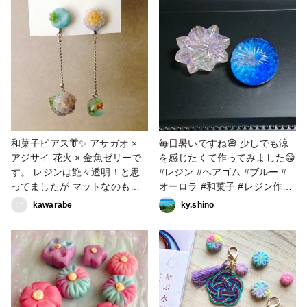
和菓子ピアス👘✨ アサガオ ×
毎日暑いですね😅 少しでも涼
アジサイ 花火 × 金魚ゼリーで
を感じたくて作ってみました😁
す。 レジンは艶々透明！と思
#レジン #ヘアゴム #ブルー #
ってましたが マットなのも可
オーロラ #和菓子 #レジン作品
愛いですね🙈💕 まだまだこれ
コンテスト2022 #ヘアアクセ
kawarabe
ky.shino
から夏本番ですが 秋デザイン
サリー
も早く作りたくて仕方ないです
笑 #レジン作品コンテスト
2022 #アクセサリー部 #ピアス
#イヤリング #和菓子 #ミニチ
ュア