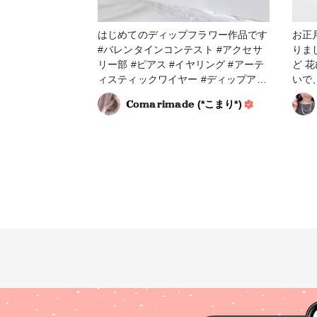
はじめてのディップフラワー作品です
お正
#バレンタインコンテスト #アクセサ
りま
リー部 #ピアス #イヤリング #アーテ
ど 
ィスティックワイヤー #ディップアー
いで
ト #アメリカンフラワー #パーツアク
に飾
𝐂𝕠𝕞𝕒𝕣𝕚𝕞𝕒𝕕𝕖 (*こまり*)
セサリー #フラワークラフト
てリベン
ーパ
一気
感がで
プアー
お正