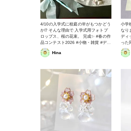
4/10の入学式に校庭の🌸がもつかどう
小学
か⁉️ そんな理由で 入学式用フォトプ
なり
ロップス、桜の花束。 完成✨️ #春の作
ディ
品コンテスト2026 #小物・雑貨 #ディ
った
ップフラワー #アメリカンフラワー
いの
Hina
せました。 #春の
#デ
ワー