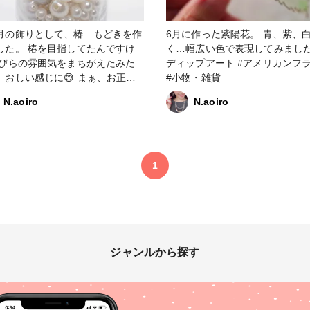
月の飾りとして、椿…もどきを作
6月に作った紫陽花。 青、紫、
した。 椿を目指してたんですけ
く…幅広い色で表現してみました✨
花びらの雰囲気をまちがえたみた
ディップアート #アメリカンフ
、おしい感じに😅 まぁ、お正月
#小物・雑貨
りましたけどね😁🎍 来年に向け
N.aoiro
N.aoiro
ジしたい✨ あと、最後にミラ
ウダーでコーティングすると、
にいろんな色の光が反射して高級
てびっくりしました♪ #ディッ
ト #アメリカンフラワー #椿 #
1
月飾り #ワイヤー #フラワー
ジャンルから探す