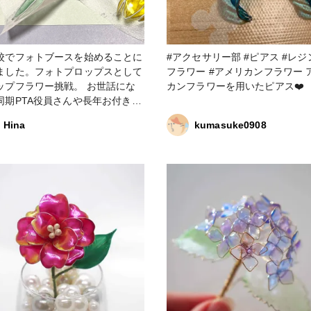
校でフォトブースを始めることに
#アクセサリー部 #ピアス #レジン #
ました。フォトプロップスとして
フラワー #アメリカンフラワー アメリ
ップフラワー挑戦。 お世話にな
カンフラワーを用いたピアス❤️
同期PTA役員さんや長年お付き合
あるママ友子ちゃんを無事送り出
Hina
kumasuke0908
作品コンテスト2026
ィップフラワー #アメリカンフラ