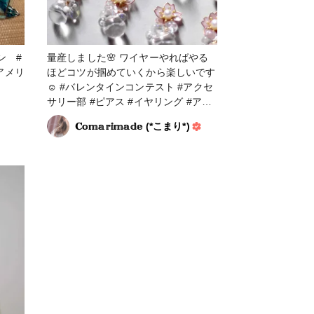
量産しました🌸 ワイヤーやればやる
ほどコツが掴めていくから楽しいです
☺️ #バレンタインコンテスト #アクセ
サリー部 #ピアス #イヤリング #アー
ティスティックワイヤー #ディップア
𝐂𝕠𝕞𝕒𝕣𝕚𝕞𝕒𝕕𝕖 (*こまり*)
ート #アメリカンフラワー #パーツア
クセサリー