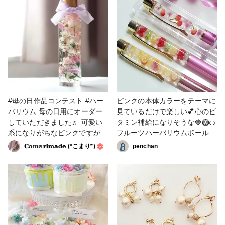
#母の日作品コンテスト #ハー
ピンクの本体カラーをテーマに
バリウム 母の日用にオーダー
見ているだけで楽しい💕心のビ
していただきました♬ 可愛い
タミン補給になりそうな🍓🥝🍊
系になりがちなピンクですがボ
フルーツハーバリウムボールペ
タニカルを取り入れて大人っぽ
ンを制作しました。プレゼント
𝐂𝕠𝕞𝕒𝕣𝕚𝕞𝕒𝕕𝕖 (*こまり*)
penchan
く仕上げています☺️
に最適です(*^^*) #母の日作品
コンテスト #ハーバリウム #ハ
ーバリウムボールペン