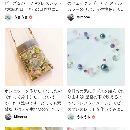
ビーズ＆パーツ #ブレスレット
のフェイクレザーと パステル
#木漏れ日 #母の日作品コン
カラーのリバティ生地を組み合
テスト
わせ 華やかで優しい母をイメ
うさうさ
Mimosa
ージしました♫ (そんな母にな
りたいです☆） ポイントはひ
ねり金具をつけたところ。 こ
の金具を取り付けただけで、
ぐっとオシャレに高級にみえる
気がします。 手芸屋さんでは
あまり種類が売ってないので
ネット購入がおすすめです😊
参考にした動画はフラットタイ
プですが、 マチを付けると物
を入れた時に 形が崩れにくい
ので◎です❤ 大きさは
ポシェットを作りたくなったの
今日も元気にテグスを編んでお
25cm×18cmマチ1.5cm 一般サ
で作ってみました。 という
ります😃 星空の下で映えるよ
イズの長財布はギリギリです〜
か…作り途中です‼️ とっても素
うなドレスをイメージしてビー
🤗 #母の日作品コンテスト #バ
敵なリバティ生地なので 全面
ズブレスレットを作ってみまし
ッグ・ポーチ #小物・雑貨 #ソ
に出してアピールしてみました
た。 編んでいる途中で気を抜
Mimosa
うさうさ
ーイング
🥰 本当にキレイな柄ですよね
くと伸びてダラーンとした仕上
❤ ひねり金具を付けたいので
がりになってしまうので、最後