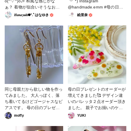
o(^▽^)o🎶 和風な感じかな
´︶`*) Instagram
ぁ？ 着物が似合いそうなお母
@handmade.emm #母の日作
さんにプレゼントしたいイメー
品コンテスト #アクセサリー部
𝐻𝑎𝑛𝑎𝑦𝑢𝑘𝑖❁⃘*.ﾟはなゆき
絵里奈
ジです(❀ᴗˬᴗ)_🎁🌷.* ｶﾝｼｬ #母
#ヘアアクセサリー #小物・雑
の日作品コンテスト #アクセサ
貨 #販売中 #ブローチ #ヘアゴ
リー部 #イヤリング
ム #UVレジン #フラワー #ポニ
ーフック #レジンアクセサリー
同じ母親だから欲しい物を作っ
母の日プレゼントのオーダーが
てみました。 大人っぽく、落
増えてきました🥰 デザイン違
ち着いてるけどゴージャスなピ
いのバレッタ２点オーダー頂き
アスです。 母の日のプレゼン
ました。 親子でお揃いのケー
ト悩んでる方、作って見てね。
スやヘアアクセサリーも素敵で
moffy
YUKl
#母の日作品コンテスト #ピア
すね♥️ #母の日作品コンテスト
ス #アクセサリー部
#レジン