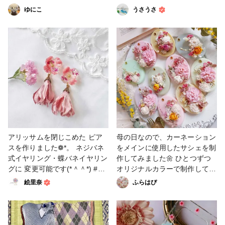
#ビーズ #ビーズ＆パーツ #ビ
ゆにこ
うさうさ
ーズ刺繍 #母の日作品コンテス
ト
アリッサムを閉じこめた ピア
母の日なので、カーネーション
スを作りました❁*。 ネジバネ
をメインに使用したサシェを制
式イヤリング・蝶バネイヤリン
作してみました🌼 ひとつずつ
グに 変更可能です(*＾＾*) #母
オリジナルカラーで制作してい
の日作品コンテスト #アクセサ
ます⸜🌷︎⸝‍ #母の日作品コンテス
絵里奈
ふらはぴ
リー部 #ピアス #イヤリング #
ト #アロマワックスサシェ #サ
キーホルダー #ヘアアクセサリ
シェ
ー #販売中