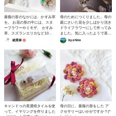
薔薇の形のなかには、かすみ草
母のためにつくりました。母の
を。 お花の形の中には、スタ
庭にさいた花を少しばかり頂き
ーフラワーやミモザ、 かすみ
ドライフラワーにして作ってみ
草、スズランエリカなど10種
ました。気に入ったようで喜ん
類ほどの 小花を閉じ込めてい
でくれました。 #母の日作品コ
絵里奈
ky.shino
ます𓆸⋆* Instagram
ンテスト #はじめての投稿 #キ
@handmade.emm #母の日作
ーホルダー
品コンテスト #アクセサリー部
#ピアス #イヤリング #ヘアア
クセサリー #小物・雑貨 #販売
中 #UVレジン #レジンアクセサ
リー
キャンドゥの美濃焼タイルを使
母の日に、薔薇の形をした ア
って、イヤリングを作りました
クセサリーはいかがですか？(*