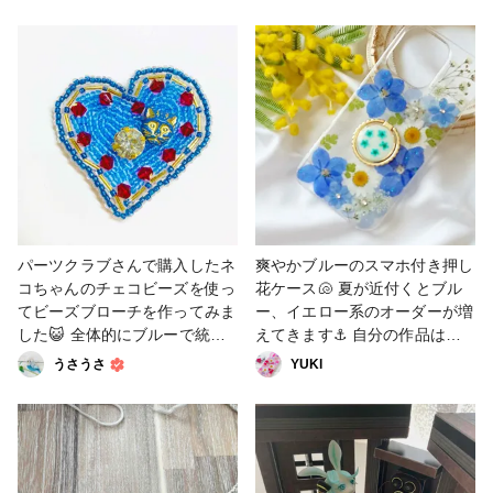
😆 気に入って頂けますように
チ。 従来の物より少し縦の大
🥀 #母の日作品コンテスト #勿
きさを長めにし 1.5cmほどのマ
忘草 #花 #押し花ケース #レジ
チをつけた改良版です。 より
ン
小物の収納がしやすくなったよ
うに思います😊 #母の日作品コ
ンテスト #バッグ・ポーチ #小
物・雑貨 #販売中
パーツクラブさんで購入したネ
爽やかブルーのスマホ付き押し
コちゃんのチェコビーズを使っ
花ケース🐚 夏が近付くとブル
てビーズブローチを作ってみま
ー、イエロー系のオーダーが増
した😺 全体的にブルーで統一
えてきます⚓ 自分の作品は、
し、アクセントに台座付きのビ
ブルー系のデザインが少ないの
うさうさ
YUKl
ジューや赤色のビーズを使用し
で、今年の夏はブルー系にも力
ています。 #ビーズ #ビーズ＆
を入れようと思っています😆 #
パーツ #ビーズ刺繍 #ビーズブ
母の日作品コンテスト #押し花
ローチ #チェコビーズ #ねこ #
ケース #フラワー
母の日作品コンテスト