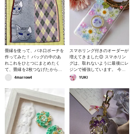
畳縁を使って、バネ口ポーチを
スマホリング付きのオーダーが
作ってみた！ バッグの中のあ
増えてきました😊 スマホリン
れこれをひとつにまとめたく
グは、取れないように最後にレ
て、畳縁を2枚つなげたからま
ジンで補強しています。 今回
あまあ入る😊 全て手縫いだけ
は、押し花ケースの色合いに合
4marrow4
YUKl
ど、バネ口だと縫う部分が少な
わせて製作しましたが、差し色
めだから嬉しい！ バネ口は、
として違うカラーを入れても可
ダイソーの12cm！ #母の日作
愛いです♥️ #母の日作品コンテ
品コンテスト #バッグ・ポーチ
スト #押し花ケース #UVレジン
#花 #フラワー #スマホリング