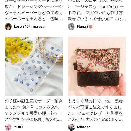
派手なペーパーをカードに使う
今日は母の日❤️ マステを使っ
場合、トレーシングペーパーや
たゴージャスなThankYouカー
ヴェラムペーパーなどの半透明
ドです。 マガジンにも作り方
のペーパーを重ねると、色味が
載せているのでぜひ見てくださ
抑えられるので、他のペーパー
い😊
kana8404_massan
Runaji
を重ねて少しだけ模様を見せた
https://web.croccha.com/maga
りするより、模様全体を活かす
zines/card_0228 #母の日作品
ことができます。 この上に、
コンテスト #カード #マスキン
他の飾りを重ねても、スッキリ
グテープ #ダイ #ファンれぽ_
して見えるので、おすすめで
クロップパーティー #ペーパー
す。 今年は、母からリクエス
クラフト
トされたペーパーが派手だった
ため、この方法を使いました。
#母の日作品コンテスト #カー
ド #ファンれぽ_クロップパー
ティー #ペーパークラフト
お子様の誕生花でオーダー頂き
もうすぐ母の日ですね。 義母
ました✨ 勿忘草にラメを入れ
からの再度ご注文で作りまし
てシンプルで可愛い押し花ケー
た。 フェイクレザーと和柄を
スです♥️ お子様を思う母の気持
合わせた 大人のためのポケッ
ちが詰まった作品となりました
トティッシュケース付きポー
YUKl
Mimosa