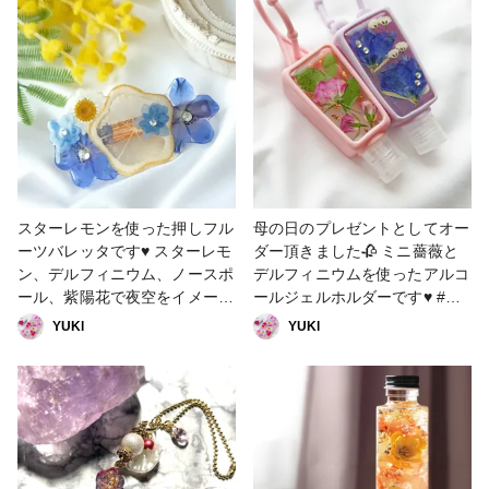
すが、 なかなか届かなくてモ
まで気が抜けません💦 #ビーズ
ヤモヤしてます😂 (最近郵便物
#ビーズ＆パーツ #ブレスレッ
が届くのがとても遅い💧） ま
ト #母の日作品コンテスト
た完成したらアップします。 #
母の日作品コンテスト #ファッ
ション #バッグ・ポーチ #小
物・雑貨 #ソーイング
スターレモンを使った押しフル
母の日のプレゼントとしてオー
ーツバレッタです♥️ スターレモ
ダー頂きました🥀 ミニ薔薇と
ン、デルフィニウム、ノースポ
デルフィニウムを使ったアルコ
ール、紫陽花で夜空をイメージ
ールジェルホルダーです♥️ #母
した作品です🌠🌃 #母の日作品
の日作品コンテスト #母の日 #
YUKl
YUKl
コンテスト #UVレジン #夜空 #
花 #UVレジン
バレッタ #ヘアアクセサリー #
押し花バレッタ