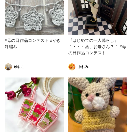
#母の日作品コンテスト #かぎ
『はじめての一人暮らし』
針編み
＂・・・あ、お母さん？＂ #母
の日作品コンテスト
ゆにこ
ぷれみ