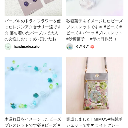
パープルのドライフラワーを使
砂糖菓子をイメージしたビーズ
ったレジンアクセサリー達です
ブレスレットです🍬 #ビーズ #
☆ 落ち着いたパープルで大人
ビーズ＆パーツ #ブレスレット
の女性におすすめ♪ 頂いたお花
#砂糖菓子 #母の日作品コン
を自宅でドライフラワーにした
テスト
handmade.sato
うさうさ
もを使っています♡ #母の日作
品コンテスト #アクセサリー部
#ピアス #イヤリング #ヘアア
クセサリー
木漏れ日をイメージしたビーズ
完成しました‼️ MIMOSA特製ポ
ブレスレットです🍃 #ビーズ #
シェットです❤ ライトグレー