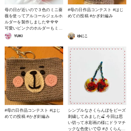
母の日が近いので３色のミニ薔
#母の日作品コンテスト #はじ
薇を使ってアルコールジェルホ
めての投稿 #かぎ針編み
ルダーを製作しました🌹🌹🌹
可愛いピンクのホルダーもミニ
薔薇と組み合わせることで大人
YUKl
ゆにこ
可愛いデザインになります😊 #
母の日作品コンテスト #UVレ
ジン #押し花 #花 #フラワー
#母の日作品コンテスト #はじ
シンプルなさくらんぼをビーズ
めての投稿 #かぎ針編み
刺繍してみました🍒 今回は思
い切って水彩画の様にドラマチ
ックな色使いで😊 #さくらんぼ