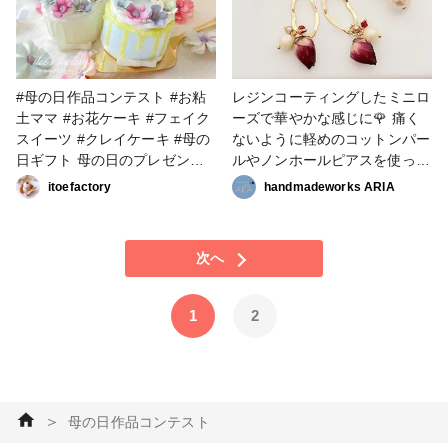
#母の日作品コンテスト #お粘
レジンコーティングしたミニロ
土ママ #お花ケーキ #フェイク
ーズで華やかな感じに🌹 痛く
スイーツ #クレイケーキ #母の
ないように軽めのコットンパー
日ギフト 母の日のプレゼント
ルやノンホールピアスを使って
用に作りました。 食べられな
じゃらじゃらアクセサリー作っ
itoefactory
handmadeworks ARIA
いけど、ずっと飾っておく事が
てみました🥰！！ バラ×ゴール
できます♡ 土台は発泡スチロ
ド×パールも相性が良いです♥ #
ールなのでとーーっても軽いで
アクセサリー部 #イヤリング #
次へ
すよ！ こちらの作品はかつし
パーツアクセサリー #母の日作
かFMのラジオ収録でも紹介さ
品コンテスト #アクセサリー部
せて頂きました！(後日
1
2
YouTube配信があります) クリ
アなケースに入れて大好評販売
中です♡
＞
母の日作品コンテスト