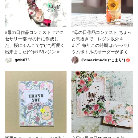
#母の日作品コンテスト #アク
#母の日作品コンテスト ちょっ
セサリー部 母の日に作成し
と息抜きで…レジン以外を
た、桜にゃんこです(^^)可愛く
♬.*ﾟ 毎年この時期はハーバリ
出来ました(^^)#UVレジン #レ
ウムボトルのオーダーが多く今
ジン
年も20本ほど母の日ギフト用
gwia073
𝐂𝕠𝕞𝕒𝕣𝕚𝕞𝕒𝕕𝕖 (*こまり*)
に作らせてせていただきました
☺️今日受け取ったお母さんたち
が喜んでくれてますように💕 #
ハーバリウム #ラッピング・ギ
フト #ギフト