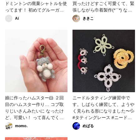
ドミントンの廃棄シャトルを使
買ったけどすごく可愛くて、緊
ってます！ 初めてグルーガン
張しながら巾着製作(*´`*) なん
使ったけど、溶け出てくるから
とか出来た～子鹿かわゆ～持ち
Ai
ききこ
焦る焦る💦 もうちょっと落ち
手太～ #巾着 #子鹿 #練習中
着いて作りたかった… また練
習しようっと。 #クリスマスツ
リー #シャトルツリー #グルー
ガン初挑戦 #練習中 #クリスマ
ス作品コンテスト2023
娘に作ったハムスター🐹 ２回
ニードルタティング練習中で
目のハムスター作り… コブ取
す。しばらく練習して、ようや
りじいさんみたいに なったけ
く見られる形になりました〜💦
ど、可愛い！ って喜んでくれ
#タティングレース #ニードル
ました😆 #羊毛フェルト#手芸
タティング #練習中 #編み物
momo.
めばる
#練習中