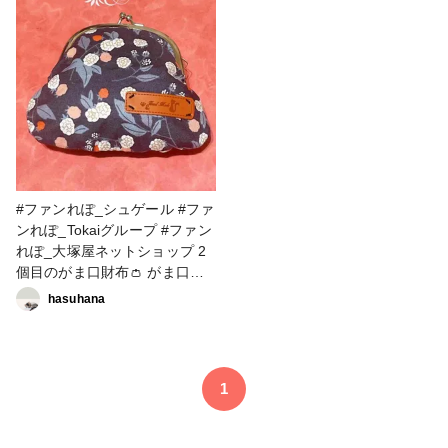
#ファンれぽ_シュゲール #ファ
ンれぽ_Tokaiグループ #ファン
れぽ_大塚屋ネットショップ 2
個目のがま口財布👛 がま口に
咬ませる時に中心からとpoint
hasuhana
を YouTube先生に教えて貰っ
てやってみたけど… 上手くい
かず。。。 外して口金を買い
直しての挑戦！ 2回目はまぁま
1
ぁハマったかな？！ 手縫いで
作りました！！ 内布は着物の
裏布を使っています。 (この写