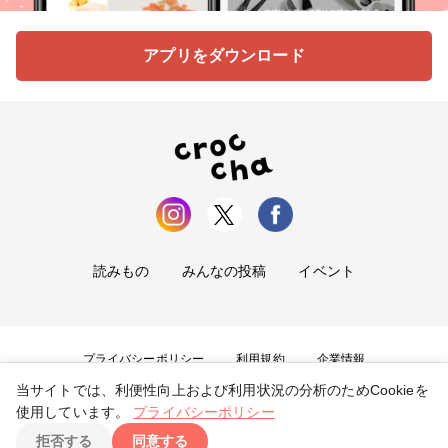
アプリをダウンロード
読みもの
みんなの投稿
イベント
プライバシーポリシー
利用規約
企業情報
当サイトでは、利便性向上および利用状況の分析のためCookieを
お問い合わせ
使用しています。
プライバシーポリシー
拒否する
同意する
Copyright ©
2026
tryangle Co., Ltd. All Rights Reserved.