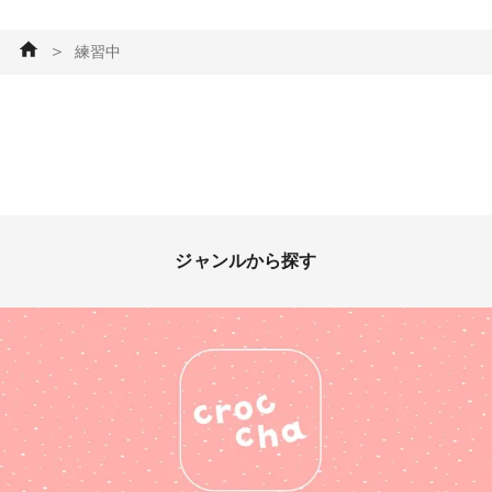
真じゃわかりませんが💦) 裏地
はテカリがあり、柔らかそうに
＞
練習中
見えましたがいざ縫ってみると
意外としっかりしていて、針🪡
もやっと通る感じでした。 少
しずつ作品が増えていくのが嬉
しいです！！ #練習中 #手縫い
#がま口財布 #着物地
ジャンルから探す