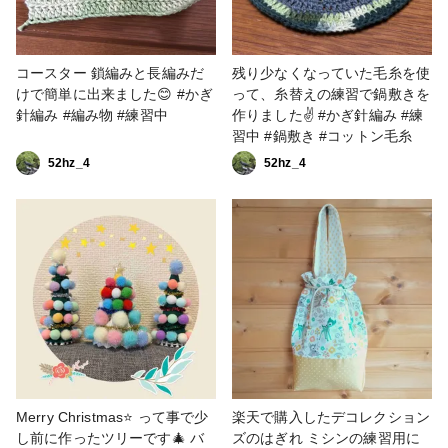
コースター 鎖編みと長編みだ
残り少なくなっていた毛糸を使
けで簡単に出来ました😊 #かぎ
って、糸替えの練習で鍋敷きを
針編み #編み物 #練習中
作りました✌️ #かぎ針編み #練
習中 #鍋敷き #コットン毛糸
52hz_4
52hz_4
Merry Christmas⭐ って事で少
楽天で購入したデコレクション
し前に作ったツリーです🎄 バ
ズのはぎれ ミシンの練習用に