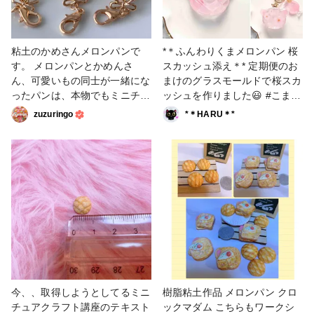
粘土のかめさんメロンパンで
*＊ふんわりくまメロンパン 桜
す。 メロンパンとかめんさ
スカッシュ添え＊* 定期便のお
ん、可愛いもの同士が一緒にな
まけのグラスモールドで桜スカ
ったパンは、本物でもミニチュ
ッシュを作りました😃 #こまり
アでも可愛いです！ なんとい
カラー #スイーツカラー #かの
zuzuringo
*＊HARU＊*
うか癒されますね^_^ #粘土 #
んカラー #定期便 #桜 #メロン
かめ #メロンパン
パン #キーホルダー #チャーム
今、、取得しようとしてるミニ
樹脂粘土作品 メロンパン クロ
チュアクラフト講座のテキスト
ックマダム こちらもワークシ