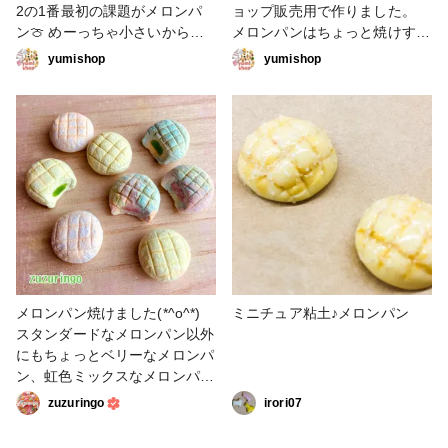
2の1番最初の課題がメロンパ
ョップ販売用で作りました。
ン🍈 めーっちゃ小さいから手
メロンパンはちょっと焼けすぎ
がぷるぷるするんよ でも出来
ちゃいました！ きっとさっく
yumishop
yumishop
上がりは大満足💯 とっても美
さくのメロンパンだと思います
味しそうに出来上がった☺️ #ミ
🤣 クロックマダムはもうチー
ニチュア #粘土 #メロンパン #
ズがテカテカ！トロットロに見
小さいサイズ #可愛い
えるように作ってみた。 焼き
具合も自分的には良い感じ🙌 #
ミニチュア #小物・雑貨 #スイ
ーツデコ #粘土 #樹脂粘土 #メ
ロンパン #クロックマダム
メロンパン焼けました(*^o^*)
ミニチュア粘土♪メロンパン
スタンダードなメロンパン以外
にもちょっとベリーなメロンパ
ン、虹色ミックスなメロンパン
も！ 食べかけも作ってみまし
zuzuringo
irori07
た✨ こちらは2cmくらいです
が、もっと大きいサイズ作りた