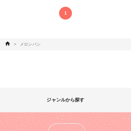
い (^^)/ #ミニチュア #小物・雑
貨 #スイーツデコ #メロンパ
1
ン #フェイクスイーツ #粘土
＞
メロンパン
ジャンルから探す