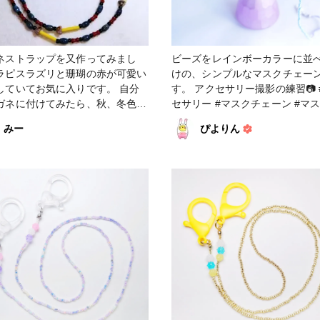
ネストラップを又作ってみまし
ビーズをレインボーカラーに並
ラピスラズリと珊瑚の赤が可愛い
けの、シンプルなマスクチェー
していてお気に入りです。 自分
す。 アクセサリー撮影の練習📷 #アク
ガネに付けてみたら、秋、冬色で
セサリー #マスクチェーン #マ
ました😅📿✨ #アクセサリー
トラップ #カメラ練習中 #ファンれぽ
みー
ぴよりん
_Tokaiグループ #ファンれぽ_シュゲ
トラップ
ール #ファンれぽ_大塚屋ネットショ
ップ