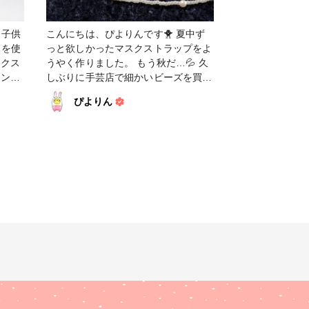
 子供
こんにちは、ぴよりんです🐥 夏中ず
ンを使
っと欲しかったマスクストラップをよ
うやく作りました。 もう秋だ…💦 久
しぶりに手芸店で細かいビーズを買っ
てきました。 楽しい✨ ですが、忍び
ぴよりん
寄る老眼が恐ろしい…🥲 子どもたち
の夏休みが無事終わりました。 家の
中が静かだと少しホッとします🤤 父
母クリエイターの皆様、ほんと、いつ
もお疲れさまです🤗 今日から９月、
今月もPTAなり父母会の集まりはある
けど、体調崩さないように頑張ります
💪 #アクセサリー #マスクストラップ
#マスクチェーン #ファンれぽ_Tokai
グループ #ファンれぽ_シュゲール