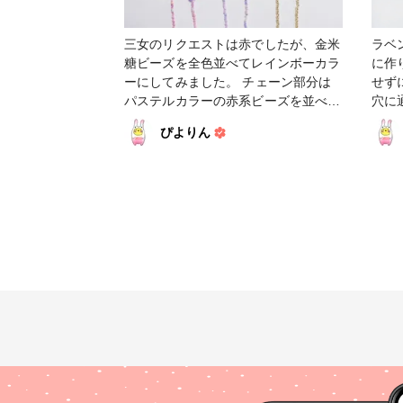
三女のリクエストは赤でしたが、金米
ラベ
糖ビーズを全色並べてレインボーカラ
に作
ーにしてみました。 チェーン部分は
せず
パステルカラーの赤系ビーズを並べま
穴に
したが、ピンクに近い色合いになりま
しま
ぴよりん
した。 長女と次女から、三女ちゃん
アク
のやついいなー！と羨ましがられる結
スクチェーン #
果に😅 金平糖ビーズ、可愛いです😍
ープ #ファンれぽ_シュゲール #ファ
間違えて食べてしまいそうな質感です
ンれぽ_
🤭 台風が近づいて来てますね😣 最接
近地域の方は、お気をつけてお過ごし
ください💦 #アクセサリー #マスクス
トラップ #マスクチェーン #ファンれ
ぽ_Tokaiグループ #ファンれぽ_シュ
ゲール #ファンれぽ_partsclub