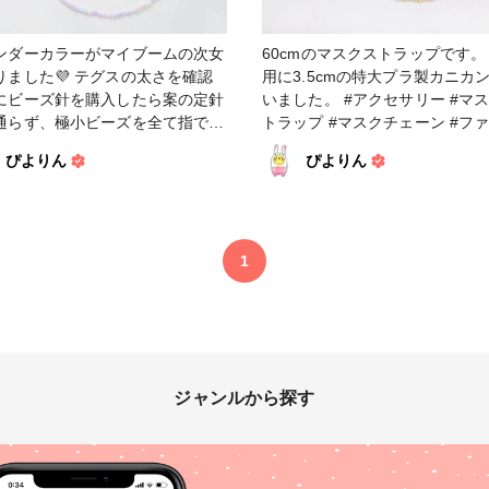
ンダーカラーがマイブームの次女
60cmのマスクストラップです。
りました💜 テグスの太さを確認
用に3.5cmの特大プラ製カニカ
にビーズ針を購入したら案の定針
いました。 #アクセサリー #マスクス
通らず、極小ビーズを全て指で通
トラップ #マスクチェーン #ファンれ
した。 達成感がすごいです😂 #
ぽ_Tokaiグループ #ファンれぽ_シュ
ぴよりん
ぴよりん
セサリー #マスクストラップ #マ
ゲール
ファンれぽ_Tokaiグル
partsclub
1
ジャンルから探す