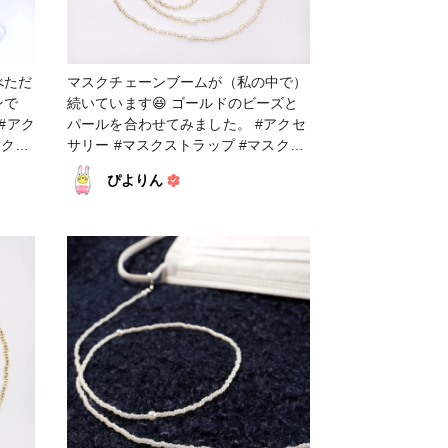
べただ
マスクチェーンブームが（私の中で）
ンで
続いています😆 ゴールドのビーズと
パールを合わせてみました。 #アクセ
スクス
サリー #マスクストラップ #マスクチ
ェーン #ファンれぽ_Tokaiグループ #
ぴよりん
ファンれぽ_シュゲール #ファンれぽ
_partsclub