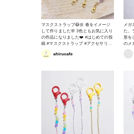
マスクストラップ😷🌼 春をイメージ
メガ
して作りました🌸 3色ともお気に入り
た。
の作品になりました❤️ #はじめての投
形を
稿 #マスクストラップ #アクセサリー
のメ
部
似合って
ahirucafe
部 #その他 #メガネストラップ #マス
クス