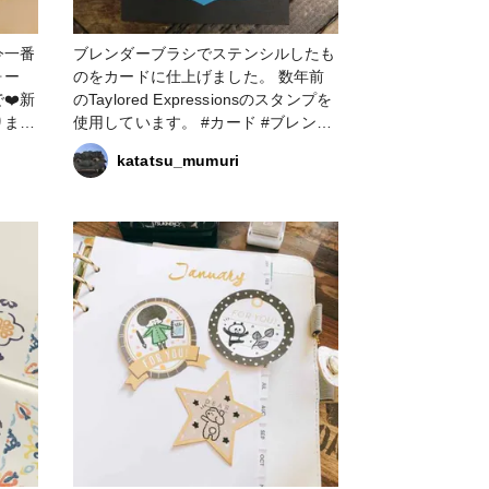
今一番
ブレンダーブラシでステンシルしたも
ォー
のをカードに仕上げました。 数年前
❤️新
のTaylored Expressionsのスタンプを
りまし
使用しています。 #カード #ブレンダ
クニッ
ーブラシ #ペーパークラフト #クリア
katatsu_mumuri
彩耽
スタンプ #ファンれぽ_クロップパー
い感じ
ティー
塗るよ
ます。
タン
#顔彩