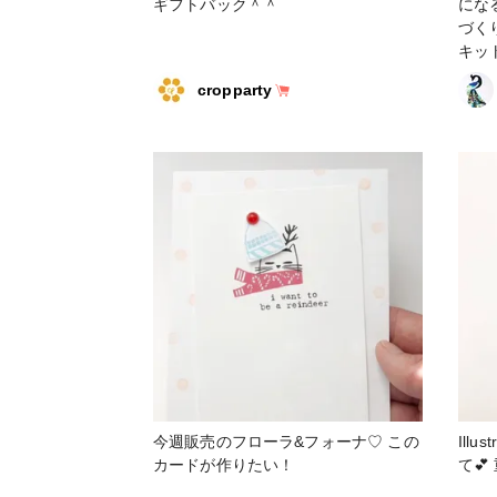
ギフトバック＾＾
にな
づく
キッ
プ #コ
cropparty
サリ
今週販売のフローラ&フォーナ♡ この
Ill
カードが作りたい！
て💕