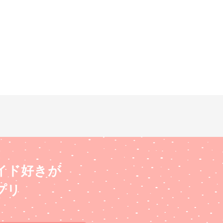
イド好きが
プリ