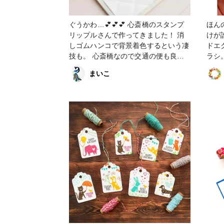
スデーカード #ピンクフレッシュスタ
ジオ #ペーパークラフト #顔彩耽美 #
ぐうかわ…💕💕💕 心斎橋のスタンプ
ほん
ファンれぽ_クロップパーティー
リップルさんで作ってきました！ 消
けが
しゴムハンコで背景着色するという凄
ドエ
技も。 心斎橋なので交通の便も良く
ラシ
行きやすいです🙌✨ #カード #刺繍 #
商品
まいこ
リボン刺繍 #消しゴムはんこ #ペーパ
きち
ークラフト #クリアスタンプ #リキッ
もふ
ドパール
パー
リア