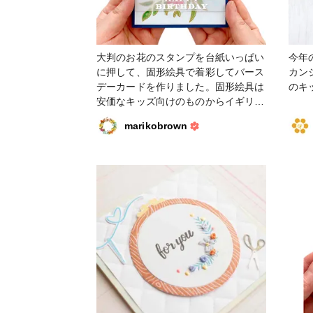
大判のお花のスタンプを台紙いっぱい
今年
に押して、固形絵具で着彩してバース
カン
デーカードを作りました。固形絵具は
のキ
安価なキッズ向けのものからイギリス
の画材メーカーのものまでいろいろ試
marikobrown
しましたが、ダントツ一番好きなのは
日本のクレタケの顔彩耽美！趣のある
いい色味揃いです。ヒートエンボスす
ることによって、アウトラインがお水
を弾き、適当に塗ってもはみ出したり
欠けたりという失敗があまりありませ
ん。フレーズを入れるスペースがない
時は、別紙で作ったラベルを乗せる
か、半透明のヴェラムペーパーでボー
ダーを作って重ねる方法で仕上げるこ
とが多いです。今回は後者を選択。マ
ガジンに詳しく書いています。 #カー
ド #スタンプ #クリアスタンプ #バー