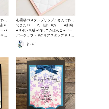
で作っ
心斎橋のスタンプリップルさんで作っ
てきたパート2。 🙌✨ #カード #刺繍
ペーパ
#リボン刺繍 #消しゴムはんこ #ペー
リキッ
パークラフト #クリアスタンプ #リキ
ッドパール
まいこ