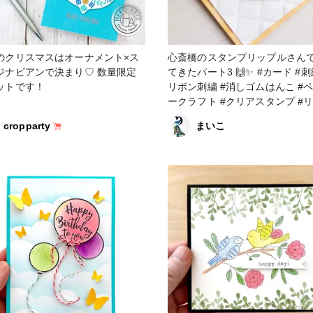
のクリスマスはオーナメント×ス
心斎橋のスタンプリップルさん
ジナビアンで決まり♡ 数量限定
てきたパート3 🙌✨ #カード #刺繍 #
ットです！
リボン刺繍 #消しゴムはんこ #
ークラフト #クリアスタンプ #
ドパール
cropparty
まいこ