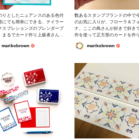
のりとしたニュアンスのある色付
数あるスタンプブランドの中で
誰にでも簡単にできる、テイラー
のお気に入りが、フローラ＆フ
クスプレションズのブレンダーブ
ナ。ここの鳥さんが好きで好きで
。まるでカード作り上級者さんの
作を使って正方形のカードを作
サンプルみたいな背景が私にもで
た。鳥さんと枝はマスキングテ
marikobrown
marikobrown
ゃう！と感動します。空の背景に
クで重ねています。着彩は、顔
うせんにも使っています。 #ペー
美。フローラ＆フォーナのゆる
クラフト #カード #スタンプ #ク
のデザインはパキッとした色で
スタンプ
り水彩でふわっ、が合うと思い
#カード #ペーパークラフト #ス
プ #クリアスタンプ #水彩絵具 
耽美 #フローラ＆フォーナ #ファンれ
ぽ_クロップパーティー