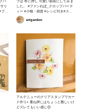
プは 布に押し 可愛い額装にしてみま
セサリ
した。 #ファンれぽ_クロップパーテ
#プラ
ィー #小物・雑貨 #レシピ付き#スタ
ンプ#小物 #クリアスタンプ #パッチ
artgarden
ワーク #その他#DIY
アルテニューのクリアスタンプでカー
ド作り⭐︎ 重ね押しはちょっと難しいけ
どズレてもいい感じ😊