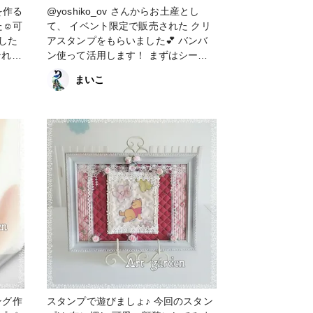
を作る
@yoshiko_ov さんからお土産とし
☺︎可
て、 イベント限定で販売された クリ
した
アスタンプをもらいました💕 バンバ
ン使って活用します！ まずはシール
台紙に色々スタンプしてみました。
まいこ
ペーパ
エコラインカラーインクを水筆で塗っ
て着色しています。 #クリアスタンプ
#セリア #手帳 #スタンプ #カラーイ
ンク #ペーパークラフト
ング作
スタンプで遊びましょ♪ 今回のスタン