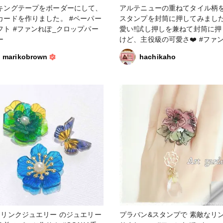
キングテープをボーダーにして、
アルテニューの重ねてタイル柄
カードを作りました。 #ペーパー
スタンプを封筒に押してみました
フト #ファンれぽ_クロップパー
愛い‼️試し押しを兼ねて封筒に押
ー
けど、主役級の可愛さ❤️ #ファンれぽ
_クロップパーティー #スタンプ #ア
marikobrown
hachikaho
ルテニュー #クリアスタンプ #
ークラフト
ュリンクジュエリー のジュエリー
プラバン&スタンプで 素敵なリ