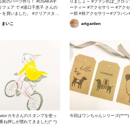
る前のパーツ作り！ #OSAKA手
りましょ～ #ファンれぽ_クロップパ
りフェア で #湯口千恵子 さんの
ーティー #アクセサリー #アク
トを買いました。 #クリアスタン
ー部 #秋アクセサリー#プラバン
ピック #copic #プラ板 #アクセ
バン #プラバン#プラ板細工 #クリア
まいこ
artgarden
ー部 #エンボスヒーター
スタンプ #スタンプ
ustratorカモさんのスタンプを使っ
今回はワンちゃんシリーズ(*^^*)
 重ね押しが慣れてきました(^ ^)