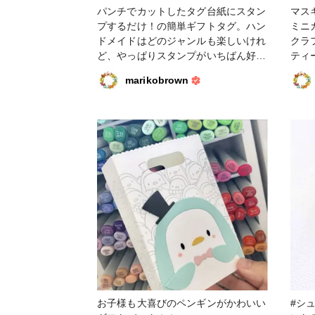
パンチでカットしたタグ台紙にスタン
マス
プするだけ！の簡単ギフトタグ。ハン
ミニ
ドメイドはどのジャンルも楽しいけれ
クラ
ど、やっぱりスタンプがいちばん好
ティ
き！ #ペーパークラフト #タグ #ギフ
marikobrown
トタグ #スタンプ #クリアスタンプ #
ファンれぽ_クロップパーティー
お子様も大喜びのペンギンがかわいい
#シ