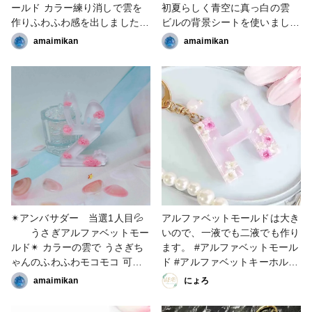
ールド カラー練り消しで雲を
初夏らしく青空に真っ白の雲
作りふわふわ感を出しました☁️
ビルの背景シートを使いまし
#アンバサダー作品 #アルフ
た。 #アンバサダー #はじめ
amaimikan
amaimikan
ァベットモールド #雲レジン #
ての投稿 #雲 #空 #アルフ
クロコちゃんレシピ
ァベットモールド
✴︎アンバサダー 当選1人目💦
アルファベットモールドは大き
うさぎアルファベットモー
いので、一液でも二液でも作り
ルド✴︎ カラーの雲で うさぎち
ます。 #アルファベットモール
ゃんのふわふわモコモコ 可愛
ド #アルファベットキーホルダ
らしくしてみました。 遅くな
ー #アルファベット #イニシャ
amaimikan
にょろ
ってすみません！！ #アンバサ
ルモールド #イニシャルキーホ
ダー #はじめての投稿 #雲 #
ルダー #イニシャル #レジンキ