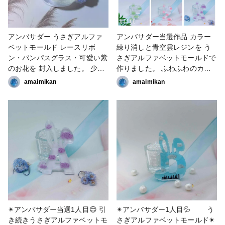
アンバサダー うさぎアルファ
アンバサダー当選作品 カラー
ベットモールド レースリボ
練り消しと青空雲レジンを う
ン・パンパスグラス・可愛い紫
さぎアルファベットモールドで
のお花を 封入しました。 少し
作りました。 ふわふわのカラ
奥行き感を出す為にラメ、ホロ
ー練り消しに、白の背景で☺️
amaimikan
amaimikan
を2層に分けました。 #キーホ
ふわふわの白の練り消しに、背
ルダー #ブローチ #レジン #ア
景シートで青空の風景を☁️ #作
ンバサダー #うさぎ #アルファ
家のためのレジン大賞2025 #
ベットモールド #クロコちゃん
キーホルダー #レジン #雲 #
レシピ
アルファベットモールド #ア
ンバサダー アンバサダー作品
#クロコちゃんレシピ
✴︎アンバサダー当選1人目😊 引
✴︎アンバサダー1人目💦 う
き続きうさぎアルファベットモ
さぎアルファベットモールド✴︎