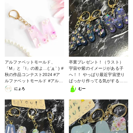
うさぎ #アルファベットモール
ーホルダー #こまりっこ #秋の
ド
作品コンテスト2024
アルファベットモールド、
卒業プレゼント！（ラスト）
「M」と「I」の差よ…(;´д｀) #
宇宙や紫のイメージがある子
秋の作品コンテスト2024 #ア
へ！！ やっぱり最近宇宙塗り
ルファベットモールド #アルフ
ばっかり作ってる気がする… #
ァベットキーホルダー #こまり
宇宙塗り #こまりっこ #アルフ
にょろ
むー
っこ #こまりっこローガンズ #
ァベットモールド
こまりっこ資材王