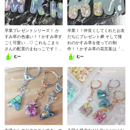
卒業プレゼントシリーズ！ か
卒業！！仲良くしてくれたお友
すみ草の色違い！！かすみ草す
だちにプレゼント🎁 そして憧
ごく可愛い…♡ これもこまり
れのかすみ草を使っての制
さんの配置のまねっこです！！
作！！かすみ草の花言葉は「清
#アルファベットモールド #こ
らかな心」「無邪気」「幸福」
むー
むー
まりっこ #キーホルダー
「感謝」「親切」 卒業にぴっ
たりなお花です✨こまりさんの
まねっこ！ #アルファベットモ
ールド #こまりっこ