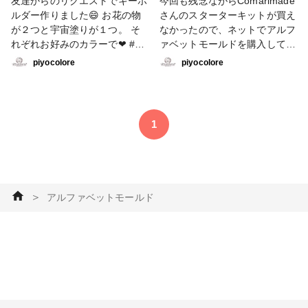
友達からのリクエストでキーホ
今回も残念ながらComarimade
ルダー作りました😄 お花の物
さんのスターターキットが買え
が２つと宇宙塗りが１つ。 そ
なかったので、ネットでアルフ
れぞれお好みのカラーで❤ #ア
ァベットモールドを購入して、
クセサリー部 #キーホルダー #
ComarimadeさんのYou Tube
piyocolore
piyocolore
アルファベットモールド #自家
を参考にさせて頂きながら、作
製ドライフラワー
ってみました😄 アルファベッ
トモールドとお花の組み合わせ
✿可愛いですね❤ #アクセサリ
1
ー部 #キーホルダー #アルファ
ベットモールド #キーホルダー
#自作ドライフラワー
＞
アルファベットモールド