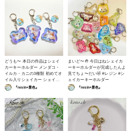
#レジンキーホルダー #シェイ
カーキーホルダー #シャカシャ
カキーホルダー
どうも〜 本日の作品はシェイ
まいど〜🤚 今日はねシェイカ
カーキーホルダー メンダコ・
ーキーホルダーが完成したんよ
イルカ・カニの3種類 初めてオ
見てちょ〜だい🤣 #レジン #シ
イル入りシェイカー シェイカ
ェイカーキーホルダー
ーを揺らすと貝殻達がフワフ
『resin+景色』
『resin+景色』
ワ〜 ✨可愛い作品ができまし
た✨ 【おっさん自画自賛👏】 #
レジン #こまおじ #シェイカー
キーホルダー