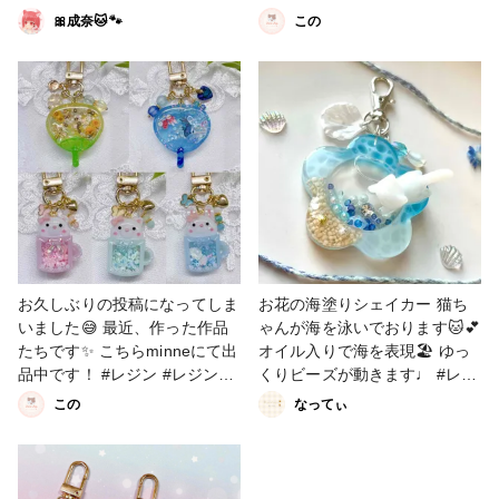
のみラメ入りの着色剤を使用し
#シャカシャカキーホルダー #
🎀成奈🐱🐾
この
ています！ レシピが全部書け
シェイカーキーホルダー
なかったけどだいたいあんな感
じで作ってます！ #キーホルダ
ー #シェイカーキーホルダー #
シャカシャカキーホルダー #黒
猫 #可愛い
お久しぶりの投稿になってしま
お花の海塗りシェイカー 猫ち
いました😅 最近、作った作品
ゃんが海を泳いでおります🐱💕
たちです✨ こちらminneにて出
オイル入りで海を表現🏖️ ゆっ
品中です！ #レジン #レジンキ
くりビーズが動きます♩ #レジ
ーホルダー #シャカシャカキー
ン作品夏のコンテスト #キーホ
この
なってぃ
ホルダー #シェイカーキーホル
ルダー #小物・雑貨 #シェイカ
ダー
ーキーホルダー #シャカシャカ
キーホルダー #猫 #海モチーフ
作品