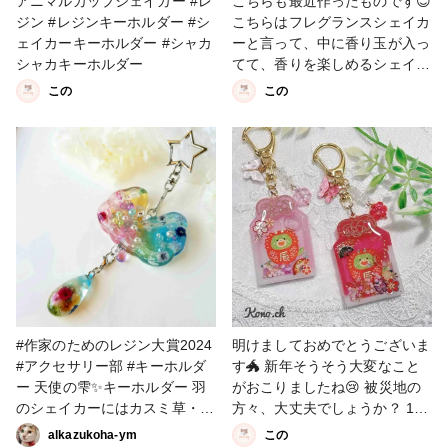
アニマルカップシェイカー #レ
こちらも最近作ったものです😊
ジン #レジンキーホルダー #シ
こちらはフレグランスシェイカ
ェイカーキーホルダー #シャカ
ーと言って、中に香り玉が入っ
シャカキーホルダー
てて、香りを楽しめるシェイカ
ーです💕 #レジン #レジンキー
この
この
ホルダー #シェイカーキーホル
ダー
#作家のためのレジン大賞2024
明けましておめでとうございま
#アクセサリー部 #キーホルダ
す🐲 新年そうそう大変なこと
ー 天使の雫✨キーホルダー 羽
がおこりましたね😢 被災地の
のシェイカーにはカスミ草・カ
方々、大丈夫でしょうか？ 1日
ワハラハハコのドライフラワー
も早く元に戻りますようにお祈
alkazukoha-ym
この