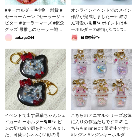
#キーホルダー #小物・雑貨 #
オンラインイベントでのメイン
セーラームーン #セーラージュ
作品が完成しましたー✨ 猫さ
ピター #セーラーマーズ #概念
ん可愛い🐈‍⬛🐾 ポイントはキ
グッズ 最推しのセーラー戦
ーホルダーの表情が1つ1つ違
士、セーラージュピターの概念
うところです！ #キーホルダー
aokage244
🎀成奈🐱🐾
キーホルダー！ これが作りた
#ヘアアクセサリー #シャカシ
くてレジン始めたようなもんで
ャカキーホルダー #シェイカー
すw もっと上手くなってもっと
キーホルダー #ヘアクリップ #
資材集めて さらに最強のを作
黒猫 #赤 #黒 #可愛い
る予定ですw で、その後作った
のが2推しのセーラーマーズ。
よく見ると、必殺技のセリフの
「臨兵闘者皆陣烈在前」の文字
も貼ってますw テプラでわざわ
ざ作りましたw レイちゃんのお
供の烏2羽の概念の黒い羽根を
付けたかったけどいいのが見つ
イベントで出す黒猫ちゃんシェ
こちらのアニマルシリーズお気
からず断念。 #シェイカーキー
イカーキーホルダー🐈‍⬛🐾 ピ
に入りの作品たちです🫶💕 こ
ホルダー #シャカシャカキーホ
ンの切れ端で顔を作ってみまし
ちらもminneにて販売中です✨
ルダー
た、可愛い( ˶>ᴗ<˶)♡ 顔の背面
#レジン #レジンキーホルダー