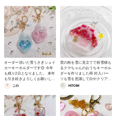
と雲☁️を入れて虹🌈の空に そ
りいたします。🙏 という訳
こから滴る雫の中には青空と花
で… お守りシェイカーキーホ
畑が広がっています😊 雫の花
ルダーを作ってみました😊 中
畑🌼は取り外してポーチ等につ
には今年の干支でもある辰を入
けられるファスナーチャームに
れた、オイル入りのシェイカー
もなります‼️ キーホルダーとフ
になってます。 こちら、
ァスナーチャーム別々に付けて
Youtubeにて制作動画公開中✨
も可愛らしくコーディネート出
#レジン #レジンキーホルダー
来るように作りました😊 #シェ
#シェイカーキーホルダー #シ
イカーキーホルダー #シャカシ
ャカシャカキーホルダー #Bレ
ャカ #こまりっこ #こまりっこ
ジンコース（新春） #新春投稿
ローガンズ #ファスナーチャー
プレゼントキャンペーン
オーダー頂いた雪うさぎシェイ
雲の粉を雪に見立てて粉雪積も
ム
カーキーホルダーです😊 今年
るクマちゃんのおうちキーホル
も残り2日となりました。 来年
ダーを作りました🧸 封入パー
も引き続きよろしくお願いしま
ツも雪を意識して白やクリア系
す🙇‍♀️ こちらでの投稿ももっと
のみにし、おうちの赤い屋根が
この
HITOMI
していけるようにしたい😅 #レ
映えるよう意識してみました
ジン #シェイカーキーホルダー
❤︎.* #クリスマス作品コンテス
#レジンキーホルダー #シャカ
ト2023 #キーホルダー #シェイ
シャカキーホルダー
カーキーホルダー