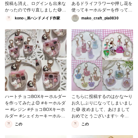
投稿も消え、ログインも出来な
あるドライフラワーや押し花を
かったので作り直しました😅
使ってキーホルダーを作ってみ
もう今年も終わってしまいます
ました💗ネモフィラも勿忘草も
kono·͜· ꕤ︎︎ハンドメイド作家
mako_craft_pla0830
が、来年はよろしくお願いしま
まだ大量にあるし、買ったお花
す🙇‍♀️ #レジン #レジンキーホル
も使わなくては😅 #販売中 #キ
ダー #シェイカーキーホルダー
ーホルダー #自家製ドライフラ
ワー #自家製押し花 #シェイカ
ーキーホルダー
ハートチョコBOXキーホルダー
こちらに投稿するのはかな〜り
を作ってみたよ😊 #キーホルダ
お久しぶりになってしまいまし
ー #レジン #チョコBOXキーホ
た😅 改めまして、あけまして
ルダー #シェイカーキーホルダ
おめでとうございます✨ 今年
ー
もよろしくお願いします🙇‍♀️ と
この
この
いう訳で… 昨年作ったお気に
入りの作品たちです💕 #レジン