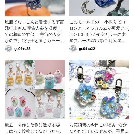
風船でちょこんと着陸する宇宙
このモールドの、 小振りでコ
飛行士さん 宇宙人参を収穫し
ロンとしたフォルムが可愛い₍₍ (
ての着陸です🥰 …宇宙の人参
๑॔˃̶◡ ˂̶๑॓)◞♡ 夜空カラーの彦
なので、飛行士と同じカラーに
星ブルーの深い青に 月や星、
してみたら 可愛さが二乗にな
夏の星座のはくちょう座… 色
go09to22
go09to22
りました✨ 夜空カラーの宵闇
んなシートを散りばめたら、宇
グレーを使用🩶🩶 #作家のため
宙感マシマシのシェイカーに
のレジン大賞2026 #シェイカ
🚀🌏°.✧ 使用カラー ＊夜空カ
ーキーホルダー
ラー 彦星ブルー #かのんカラ
ー作品コンテスト #シェイカー
キーホルダー
最近、制作した作品達です😊
お花消費の今日この頃🌼.*なか
しばらく投稿してなかったら、
なか作れていませんが、手元に