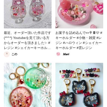
最近、オーダー頂いた作品です
お菓子を詰め込んで🍬🍭🍫🩷 #
(*^^*) Youtubeを見て頂いる方
キーホルダー #小物・雑貨 #レ
からオーダーを頂きました✨ #
ジン #ハロウィン #シェイカー
レジン #シェイカーキーホルダ
キーホルダー #雲レジン
ー #シャカシャカシャカキーホ
この
𝑴𝒂𝒓𝒊
ルダー