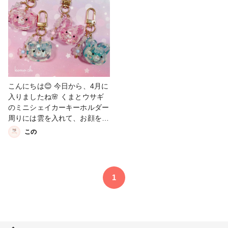
こんにちは😊 今日から、4月に
入りましたね🌸 くまとウサギ
のミニシェイカーキーホルダー
周りには雲を入れて、お顔を描
きました✨ #レジン #レジンキ
この
ーホルダー #雲レジン #シェイ
カーキーホルダー #シャカシャ
カキーホルダー
1