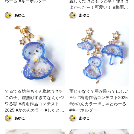
わーる #キーホルダー
置してたけどもっと早く使えば
よかった～！可愛い！ #梅雨作
品コンテスト2025 #かのんカ
あゆこ
あゆこ
ラー #しゃとわーる #キーホル
ダー
てるてる坊主ちゃん単体で☂️✨
雨じゃなくて星が降ってほしい
この子、虚無顔すぎてなんかジ
☂️✨ #梅雨作品コンテスト2025
ワる🤣 #梅雨作品コンテスト
#かのんカラー #しゃとわーる
2025 #かのんカラー #しゃとわ
#キーホルダー
ーる #キーホルダー
あゆこ
あゆこ