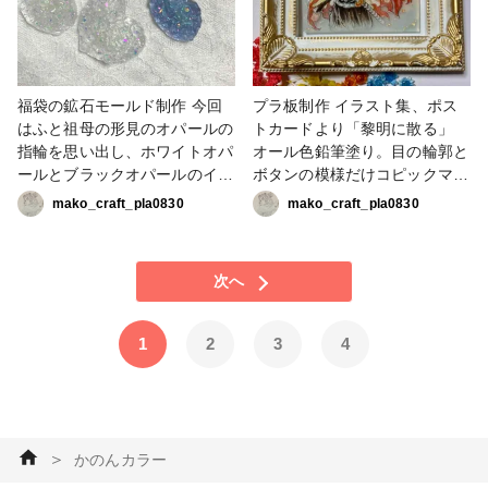
福袋の鉱石モールド制作 今回
プラ板制作 イラスト集、ポス
はふと祖母の形見のオパールの
トカードより「黎明に散る」
指輪を思い出し、ホワイトオパ
オール色鉛筆塗り。目の輪郭と
ールとブラックオパールのイメ
ボタンの模様だけコピックマル
ージで作ってみました☺️✨大き
チライナー使用。あとは塗った
mako_craft_pla0830
mako_craft_pla0830
なハートはキリッとした透明感
後に黒の色鉛筆で線を入れてま
のある薄紫色が印象的なタンザ
す。刀の鞘の線も細かった〜💦
ナイトのイメージです💜✨ ホ
背景はパステルでぼかしてま
次へ
ワイトは薄い白レジンを背景に
す。 煉獄さんBDに向けてGW
流し、ブラックはかのんカラー
明けから取り掛かり、何とか完
のグレーを濃いめに、パープル
成🔥要の塗り込みが1番難しか
1
2
3
4
もかのんカラーです。プチイン
った🐦‍⬛🔥しかし、何せ時間不
テリアとしても、ちょっとした
足💦肝心の羽織の一部に塗り込
アクセサリー台座にも良いです
み忘れがー😵レジンも絶不調で
ね💍✨💗 #販売中 #小物・雑貨
削り直して塗った後もプチプチ
#その他 #かのんカラー
が😭リカバリーの呼吸を使い
＞
かのんカラー
ました🫥 裏には下の方にかの