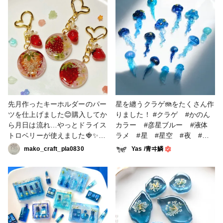
めいどコラボ #作家のための
ーをシルバーグレーのラメパウ
レジン #液体ラメ #かのん
ダーを混ぜたレジンにぼかし入
カラー
れてみました✨ #色鉛筆プラ板
#甘露寺蜜璃 #かのんカラー
先月作ったキーホルダーのパー
星を纏うクラゲ🪼をたくさん作
ツを仕上げました😊購入してか
りました！ #クラゲ #かのん
ら月日は流れ…やっとドライス
カラー #彦星ブルー #液体
トロベリーが使えました🍓✨ベ
ラメ #星 #星空 #夜 #夜
ースにかのんカラーのピンクに
空 #宇宙 #青 #クロコちゃん
mako_craft_pla0830
Yas /青ヰ鱗
白を混ぜてほんのりキラキラ✨
レシピ
合わせるお花の配置が難しいで
すね💦 チャームの苺はこの前
の星座🐱のガーネットを少し薄
めて、ヘタの部分はぷっくりレ
ジンにかのんカラーのグリーン
と普通のグリーンを混ぜて手描