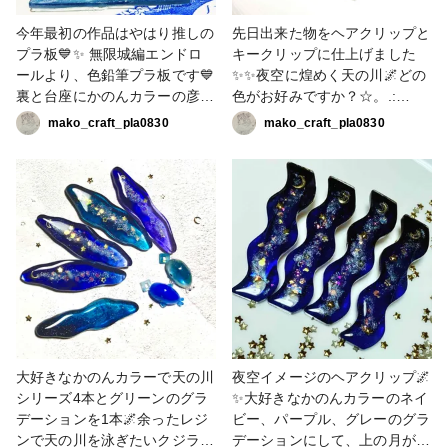
と銀を混ぜスッキリした輝きに
グリーンは暗めなので液体ラメ
✨福袋の資材を満喫しておりま
のオーロラで華やかな実弥カラ
今年最初の作品はやはり推しの
先日出来た物をヘアクリップと
す🤭💕ラメは液体もパウダーも
ーと玄弥カラーになりました😊
プラ板💙✨ 無限城編エンドロ
キークリップに仕上げました
沢山使って行きますよ〜❣️
✨✨ 玄弥happybirthday🎉🎂🎉
ールより、色鉛筆プラ板です💙
✨✨夜空に煌めく天の川🌌どの
#croccha福袋2026 #Bレジンコ
#croccha福袋2026 #Cクラフト
裏と台座にかのんカラーの彦星
色がお好みですか？☆。.:
ース #投稿プレゼントキャンペ
コース #投稿プレゼントキャン
ブルーと星屑ネイビーを使い、
＊・゜キークリップは月影グリ
mako_craft_pla0830
mako_craft_pla0830
ーン2026 #販売中 #かのんカラ
ペーン2026 #かのんカラー #液
福袋の液体ラメのクリアブルー
ーンのグラデーションのみです
ー #液体ラメ #ラメパウダー
体ラメ #不死川兄弟
混ぜて更に煌めきを足しました
☺️ #C宇宙作品コース #投稿プ
✨✨✨台座のアクセントはラメ
レゼントキャンペーン2025 #
パウダーのブルーで模様を描い
かのんカラー
て着色レジンで仕上げてます。
液体ラメ、とても使いやすくて
ラメパウダーなどを多用する私
にはピッタリです🥰これからも
どんどん使わせていただきま
す❣️ #croccha福袋2026 #Cクラ
フトコース #投稿プレゼントキ
ャンペーン2026 #液体ラメ #か
大好きなかのんカラーで天の川
夜空イメージのヘアクリップ🌌
のんカラー
シリーズ4本とグリーンのグラ
✨大好きなかのんカラーのネイ
デーションを1本🌌余ったレジ
ビー、パープル、グレーのグラ
ンで天の川を泳ぎたいクジラち
デーションにして、上の月があ