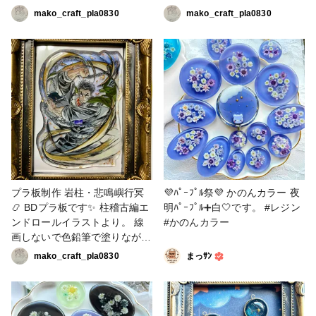
ゃん🐳を作りました☺️✨ ヘア
る所は黒を入れてます✨まだま
mako_craft_pla0830
mako_craft_pla0830
クリップとキークリップに仕上
だ暑いけど少しずつ秋の気配も
げる予定(* 'ᵕ' )☆ クジラちゃん
して来ました🍁🍂明日は皆既月
🐳はキーホルダーかチャームに
食があるそうですね🌚🌝 神秘
しようかな🤔✨ #C宇宙作品コ
的な天体ショーが見られるかな
ース #投稿プレゼントキャンペ
☺️ #C宇宙作品コース #投稿プ
ーン2025 #かのんカラー #ヘア
レゼントキャンペーン2025 #
アクセサリー #キーホルダー
かのんカラー #ヘアアクセサリ
ー
プラ板制作 岩柱・悲鳴嶼行冥
💜ﾊﾟｰﾌﾟﾙ祭💜 かのんカラー 夜
📿 BDプラ板です✨ 柱稽古編エ
明ﾊﾟｰﾌﾟﾙ➕白‎🤍です。 #レジン
ンドロールイラストより。 線
#かのんカラー
画しないで色鉛筆で塗りながら
黒の色鉛筆で線を入れていくス
mako_craft_pla0830
まっｻﾝ
タイル。このシリーズも行冥さ
んで完結！無惨と対峙交戦して
いる姿ですね🔥 背景にかのん
カラーのグレー、パープル、ネ