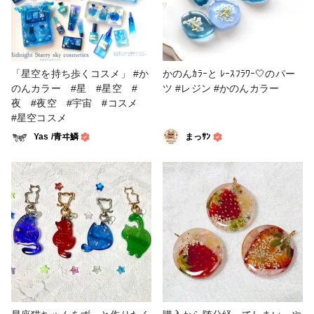
きで盛りました🟢かのんカラー
を混ぜると、色に深みが出ます
ね✨✨ もっとドライフルーツや
お花が使いこなせるようになり
たいですね☺️ #キーホルダー #
「星空を持ち歩くコスメ」 #か
かのんｶﾗｰと ﾚｰｽﾌﾗﾜｰ‎🤍のパー
販売中 #かのんカラー #ドライ
のんカラー #星 #星空 #
ツ #レジン #かのんカラー
ストロベリー
夜 #夜空 #宇宙 #コスメ
#星空コスメ
Yas /青ヰ鱗
まっｻﾝ