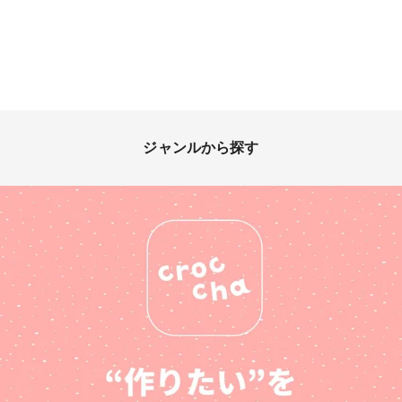
んカラーのグレーを使い、薄い
白のレジンを流して黎明の雰囲
気を出してます🥰煉獄さんお誕
生日おめでとうございます🎉🎂
🎉 #プラ板 #プラ板レジン #色
鉛筆プラ板 #鬼滅の刃 #煉獄杏
寿郎生誕祭2025 #かのんカラ
ー
ジャンルから探す