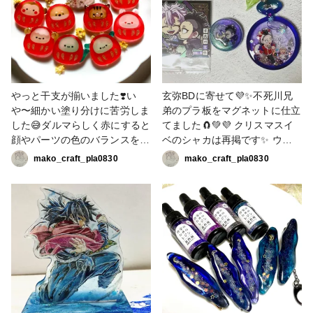
やっと干支が揃いました❣️い
玄弥BDに寄せて💜✨不死川兄
や〜細かい塗り分けに苦労しま
弟のプラ板をマグネットに仕立
した😅ダルマらしく赤にすると
てました🧲💚💜 クリスマスイ
顔やパーツの色のバランスを考
ベのシャカは再掲です✨ ウエ
えるのが大変でした💦マットに
ハースのシールからトレスして
mako_craft_pla0830
mako_craft_pla0830
すると硬化不良もあるので半透
着彩ᝰ✍🏻焼き上がりにレジン
明にして最後に裏に薄い白レジ
仕上げをして市販のマグネット
ンに液体ラメのクリアゴールド
の表面をヤスリがけ🧲 ここで2
を混ぜて裏もおめでたさを出し
人のイメージカラーをかのんカ
ました✨赤にも液体ラメを混ぜ
ラーのグリーンとパープルに液
てます。今年の午はかのんカラ
体ラメのオーロラエメラルドと
ーのピンクに白と液体ラメのピ
パープルを直接マグネットに乗
ンクを少し混ぜ、ドライフラワ
せて混ぜ混ぜ🌀🌀液体なので1
ーで可愛く仕上げました😊模様
回目は硬化不良を起こし、クリ
のゴールドはラメパウダーの金
アレジンで仕上げました❣️ 月影