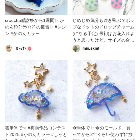
croccha感謝祭から1週間✨️ か
じめじめ気分も吹き飛ぶ？ポッ
のんｻﾝﾜｰｸｼｮｯﾌﾟの復習✨️ #レジ
プなドットのドロップチャーム
ン #かのんカラー
(になる予定) 最初はお花入れよ
うと思ったけど、サイズの合う
お花あんまり持ってなくて、手
まっｻﾝ
mio.skmt
持ちのクレイパーツやホログラ
ムを並べまくりました。 #レジ
ン #梅雨作品コンテスト2025 #
かのんカラー #こまりカラー #
カラリー #クロコちゃんレシピ
雲単体で✨ #梅雨作品コンテス
傘単体で✨ 傘のモールド、買
ト2025 #かのんカラー #しゃと
ってから2年くらい使わずに放