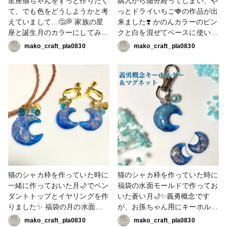
星座猫ちゃんをずっと作りたく
購入から随分経ってしまい、や
て、でも色をどうしようかと考
っとドライいちご🍓の作品が出
えていまして…🤔💭 家族の星
来ました❣️ かのんカラーのピン
座と誕生月のカラーにしてみま
クと白を混ぜてベースに使いま
した☺️ 私と主人が乙女座の8月
した😊 いちご🍓可愛いですね
mako_craft_pla0830
mako_craft_pla0830
と9月、娘と息子が水瓶座の1
💕︎💕︎もっとお花とのバランスが
月と2月！なので、8月の猫ち
上手くなると良いのですが🤭
ゃんをペリドット、9月をサフ
キーホルダーにする予定です✨
ァイア、1月はガーネット、2
#かのんカラー作品コンテスト
月はアメジストのイメージで制
#春の作品コンテスト2026 #キ
作✨ペリドットは月影グリーン
ーホルダー #かのんカラー
と黄色を混ぜ、濃淡のグラデー
ション。サファイアは星くずネ
イビー、彦星ブルー、宵闇グレ
ーを混ぜ、ガーネットは暗紅色
をどう出そうか悩み、織姫ピン
クに赤、宵闇グレーを混ぜたら
猫のシャカ枠を作っていた時に
猫のシャカ枠を作っていた時に
いい感じ❣️アメジストは夜明け
一緒に作っておいた月🌙でペン
福袋の水面モールドで作ってお
パープルに宵闇グレーを混ぜま
ダントトップとイヤリングを作
いた蒼い月🌙✨義勇概念です
した💜耳先としっぽの先はグレ
りました✨ 福袋の月の水面モ
が、お孫ちゃん用にキーホルダ
ーです🩶 裏に透けているのは
ールドに液体ラメのオーロラゴ
ーとマグネットにしました💙✨
mako_craft_pla0830
mako_craft_pla0830
天の川🌌表に夜空のホロやラ