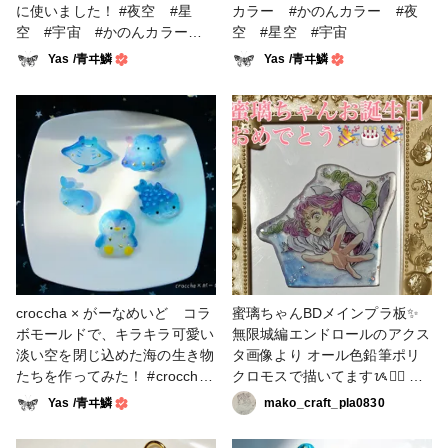
に使いました！ #夜空 #星
カラー #かのんカラー #夜
空 #宇宙 #かのんカラー #
空 #星空 #宇宙
夜空カラー
Yas /青ヰ鱗
Yas /青ヰ鱗
croccha × がーなめいど コラ
蜜璃ちゃんBDメインプラ板✨
ボモールドで、キラキラ可愛い
無限城編エンドロールのアクス
淡い空を閉じ込めた海の生き物
タ画像より オール色鉛筆ポリ
たちを作ってみた！ #croccha4
クロモスで描いてますᝰ✍🏻 裏
周年記念福袋 #croccha4周
のレジン仕上げに、無限城の怪
Yas /青ヰ鱗
mako_craft_pla0830
年 #croccha公認クリエイタ
しい光の中を落ちて行くシーン
ー #がーなめいど #がーな
を、かのんカラーの星屑ネイビ