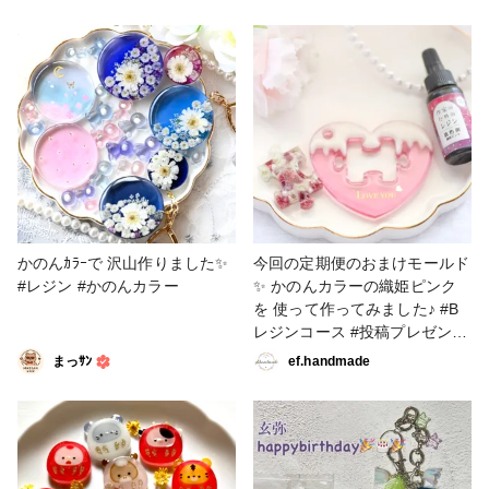
ールドを混ぜたレジンを流し
マグネット遊びが大好きなんで
メ、星座のシールを貼り、家族
て、背景はかのんカラーの彦星
す🤭 大きい方は液体ラメのオ
の星座猫ちゃんの完成🐱✨ #か
ブルーです💙 合わせるビーズ
ーロラブルー、小さい方はオー
のんカラー作品コンテスト #キ
選びをあーでもないこーでもな
ロラゴールドを混ぜたレジンを
ーホルダー #かのんカラー
いと悩んで、ラフカットのチェ
流して、かのんカラーの彦星ブ
コビーズの4mmと5mm、義勇
ルーを背景に💙液体ラメは混ぜ
さんの羽織のあの柄のような色
るだけでホワイトベースのキラ
合いのファルファッレを組み合
キラになるのでとても綺麗です
わせて義勇概念アクセになりま
ね🥰マグネットシートにはぺた
した💙✨イヤリングの方は
りんで着けて、掴みやすいよう
2mmのビーズをアクセントに
に少しシートを残してます。義
してます😊✨ 液体ラメは分量
勇さんも好きだし、気に入って
かのんｶﾗｰで 沢山作りました✨️
今回の定期便のおまけモールド
によって色々な表情を見せてく
くれるかな？ #croccha福袋
#レジン #かのんカラー
✨ かのんカラーの織姫ピンク
れますね💕︎今回も白を混ぜたよ
2026 #キーホルダー #マグネッ
を 使って作ってみました♪ #B
うな絶妙な煌めきになりまし
ト #液体ラメ #かのんカラー #
レジンコース #投稿プレゼント
た❣️ 作っていて楽しいです🥰💙
ぺたりん
キャンペーン2026 #レジン #レ
まっｻﾝ
ef.handmade
✨ #croccha福袋2026 #ネック
ジンキーホルダー #かのんカラ
レス #イヤリング #アクセサリ
ー
ー部 #液体ラメ #かのんカラー
#冨岡義勇