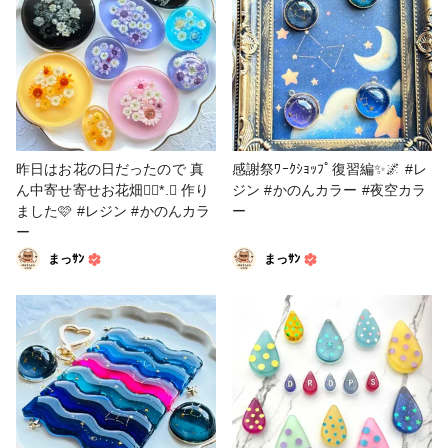
イビーの3色のグラデーション
で流し、闇の中火の粉が舞うイ
メージで作ってみました✨ B5
サイズギリギリの大きめプラ
板、最強の柱の迫力が出せたか
な🤔行冥さんお誕生日おめでと
うございます❣️🎉🎂🎉 #プラ板
#鬼滅の刃 #色鉛筆プラ板 #悲
昨日はお花の日だったので 真
感謝祭ﾜｰｸｼｮｯﾌﾟ復習編✨️🌌 #レ
鳴嶼行冥 #かのんカラー
ん中寄せ寄せお花畑❁⃘*.ﾟ 作り
ジン #かのんカラー #夜空カラ
ました🩷 #レジン #かのんカラ
ー
ー
まっｻﾝ
まっｻﾝ