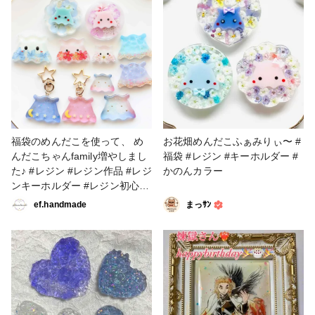
福袋のめんだこを使って、 め
お花畑めんだこふぁみりぃ〜 #
んだこちゃんfamily増やしまし
福袋 #レジン #キーホルダー #
た♪ #レジン #レジン作品 #レジ
かのんカラー
ンキーホルダー #レジン初心者
#かのんカラー #梅雨作品コン
ef.handmade
まっｻﾝ
テスト2025