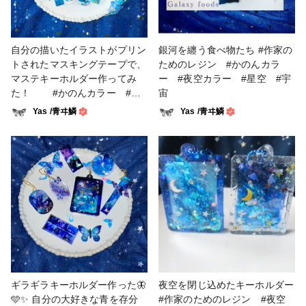
自分の描いたイラストがプリン
銀河を纏う食べ物たち #作家の
トされたマスキングテープで、
ためのレジン #かのんカラ
マステキーホルダー作ってみ
ー #夜空カラー #星空 #宇
た！ #かのんカラー #夜
宙
空カラー #夜空 #星 #星
Yas /青ヰ鱗
Yas /青ヰ鱗
空 #宇宙
ギラギラキーホルダー作った🦋
夜空を閉じ込めたキーホルダー
🩵✨ 自分の大好きな青を存分
#作家のためのレジン #夜空