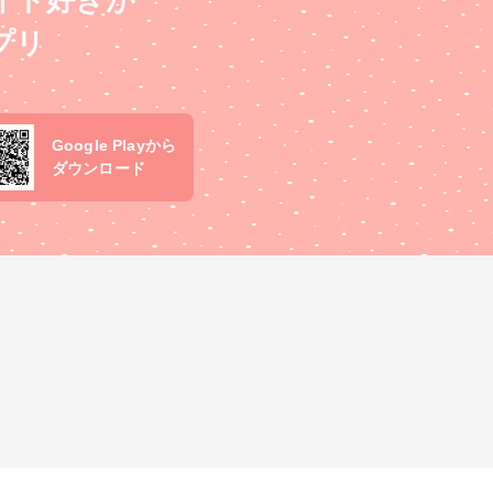
イド好きが
プリ
Google Playから
ダウンロード