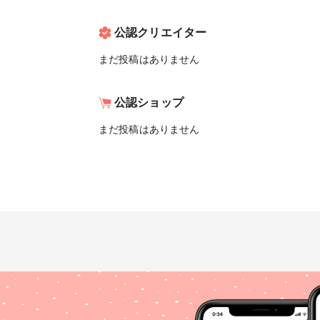
公認クリエイター
まだ投稿はありません
公認ショップ
まだ投稿はありません