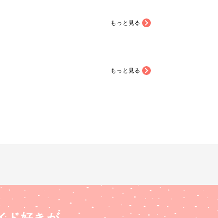
ます。 #クロコちゃんレ
もっと見る
もっと見る