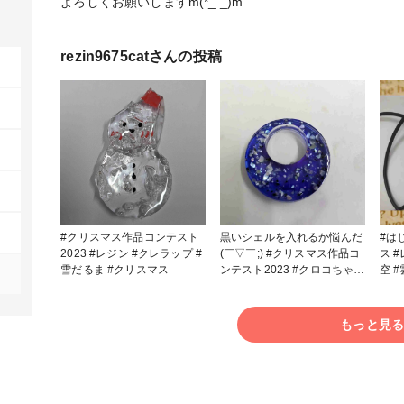
よろしくお願いしますm(*_ _)m
rezin9675cat
さんの投稿
#クリスマス作品コンテスト
黒いシェルを入れるか悩んだ
#はじめ
2023 #レジン #クレラップ #
(￣▽￣;) #クリスマス作品コ
ス #レジン #レジン初心者 #
雪だるま #クリスマス
ンテスト2023 #クロコちゃん
空 
レシピ #夜空 #レジン初心者
#宝石
して。
この
もっと見
になり
Ins
す。
Ins
して