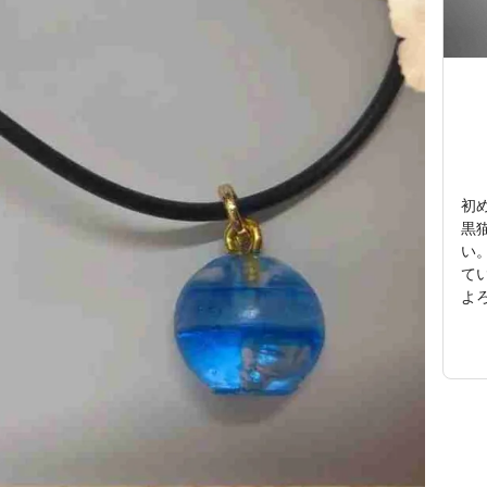
初め
黒
い。
て
よろ