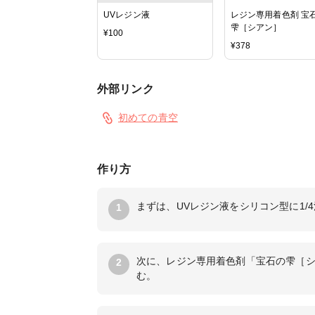
UVレジン液
レジン専用着色剤 宝
雫［シアン］
¥
100
¥
378
外部リンク
初めての青空
作り方
まずは、UVレジン液をシリコン型に1/
1
次に、レジン専用着色剤「宝石の雫［
2
む。