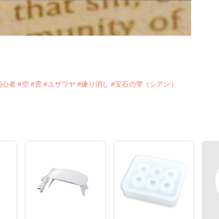
初心者
#空
#雲
#ユザワヤ
#練り消し
#宝石の雫（シアン）