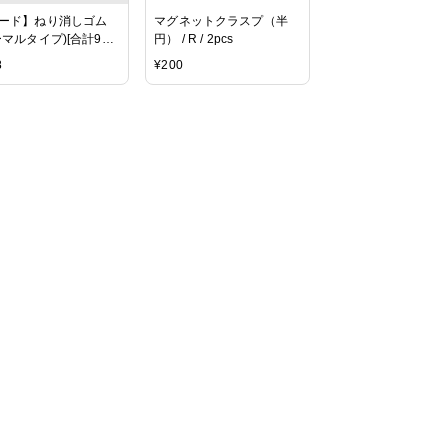
ード】ねり消しゴム
マグネットクラスプ（半
ーマルタイプ)[合計972
円） / R / 2pcs
税込)から ネコポスで送
8
¥
200
料][後払い対応]【文房
文具 修正用具 修正具 ス
ショナリー/練り消し
 練りゴム イレーザー
サン 絵画 ゴミ取り】