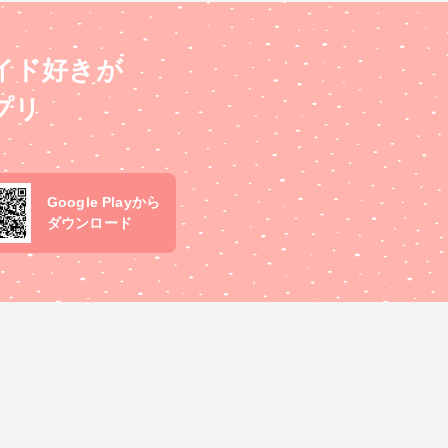
イド好きが
プリ
Google Playから
ダウンロード