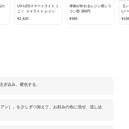
石の
UV-LEDスマートライト ミ
球体が作れるレジン用シリ
【シ
ニ / ＵＶライト レジン
コン型 380円
(ノ
円(
¥
2,420
¥
380
¥
10
料無
具 
テー
ゴム
デッ
4注ぎ込み、硬化する。
シアン］」を少しずつ加えて、お好みの色に混ぜ、流し込