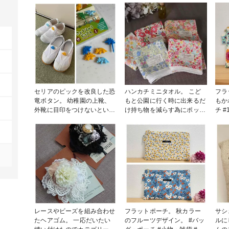
セリアのピックを改良した恐
ハンカチミニタオル。 こど
フラッ
竜ボタン。 幼稚園の上靴、
もと公園に行く時に出来るだ
もかわいい
外靴に目印をつけないといけ
け持ち物を減らす為にポッケ
チ
なくて前まではワッペンを縫
に入れれるように薄手の小さ
い付けていたのですが、アイ
いタオルがほしくて作りまし
ロン接着のワッペンを使うと
た。 ハンカチじゃすぐびし
針がベタベタしてかなり縫い
ょびしょになるしタオルじゃ
付けが大変でした。 針がな
嵩張るので間をとった感じで
かなか通らず指痛いし、靴の
す。 #小物・雑貨 #1日1投稿
形状や素材でアイロン接着も
部
出来ず…😢 ママ友からボタ
ンを付けると楽だよ〜！と教
えてもらいましたが、女の子
のはハートとかリボンとかあ
レースやビーズを組み合わせ
フラットポーチ。 秋カラー
サシ
るけど男の子用のがあんまり
たヘアゴム。 一応だいたい
のフルーツデザイン。 #バッ
ルに