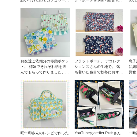
なく。 もしかしてピック改
縫い付けたのでカテゴリーを
グ・ポーチ #小物・雑貨 #ソ
んの
良したらいけるかも！と思
ソーイングにしました。 造
ーイング #1日1投稿部
しま
い、恐竜好きなので恐竜ピッ
花はグルーで留めてます。
綿麻の生
クを使って作ってみました。
プレゼント用ですがシンプル
ンダ
結果、縫い付けはすごーく楽
なヘアスタイルでも可愛くな
ズマ
になりました！ が、加工す
れたらいいなぁ。と思って作
り。 あーいい香り🥰 #布の
るのに時間がかかるので、ワ
りました。 手持ちのレース
品コ
ッペン縫い付けとあまり時間
やら色々使ったので、若干材
大塚
は変わらないかもですね〜😅
料不明。 ビーズは貴和製作
でも指痛めないので、アリで
所さんかな？ボタンは昔に大
す！ #DIY
塚屋さんでかったような…。
#アクセサリー部 #小物・雑
お友達ご依頼分の移動ポケッ
フラットポーチ。 デコレク
息子
貨 #ファンれぽ_大塚屋ネッ
ト。 姉妹でそれぞれ柄を選
ションズさんの生地で。 落
に興
トショップ #1日1投稿部
んでもらって作りました。 #
ち着いた色目で秋冬におすす
興奮
布の作品コンテスト #ファン
めかな〜。 #布の作品コンテ
いて
れぽ_大塚屋ネットショップ
スト #ファンれぽ_大塚屋ネ
った
#小物・雑貨 #1日1投稿部
ットショップ #バッグ・ポー
るよう
チ #1日1投稿部
作品
_大
咲牛印さんのレシピで作った
YouTubeのatelier Ruthさん
一時