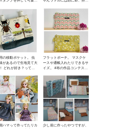
スタンプを押して可愛く
ゃんラトルには顔に鈴、持ち
した。 生地は手持ちの
手に鳴き笛を入れました。
地。 ドライのラベ
ねこ型のは肌触りのよいダブ
ー、レモングラス、ロー
ルガーゼ使用。 内側にビニ
リーを入れて癒しの香
ール入れてかしゃかしゃする
作
ようにしています。 女の子
ンテスト #ファンれぽ_
なんで持ってて可愛い感じに
屋ネットショップ #小
仕上げました！ #布の作品コ
物・雑貨 #1日1投稿部
ンテスト #ファンれぽ_大塚
屋ネットショップ #小物・雑
貨 #1日1投稿部
用の移動ポケット。 虫
フラットポーチ。 マスクケ
味があるので生地見て大
ースや通帳入れたりできるサ
！ どれが好き？って聞
イズ。 #布の作品コンテスト
選んだのがてんとう虫だ
#ファンれぽ_大塚屋ネットシ
ので、てんとう虫が見え
ョップ #バッグ・ポーチ #ソ
に作りました。 #布の
ーイング #1日1投稿部
コンテスト #ファンれぽ
塚屋ネットショップ #小
物・雑貨 #1日1投稿部
期ハマって作ってたリカ
少し前に作ったやつですが、