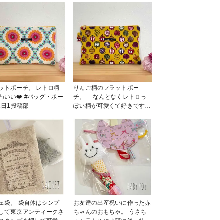
トポーチ。 レトロ柄
りんご柄のフラットポー
❤️ #バッグ・ポー
チ。 なんとなくレトロっ
 #1日1投稿部
ぽい柄が可愛くて好きです！
いろんなりんごちゃんがあっ
て楽しい♪ #バッグ・ポーチ
#1日1投稿部
ェ袋。 袋自体はシンプ
お友達の出産祝いに作った赤
して東京アンティークさ
ちゃんのおもちゃ。 うさち