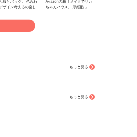
ん服とバッグ。 色合わ
A○azonの箱リメイクでリカ
デザイン考えるの楽しい
ちゃんハウス。 厚紙貼って
袖つけるのはなかなか難儀
補強しつつ壁紙は布で可愛
たが😅 モデルさんがか
く。 窓は下敷きと木材で。
いので写真撮るのもウキ
持ち運びできるようにつけた
る
した！ バッグは小
ベルトはカラーの皮が余って
ぎてミシンより手縫いの
たので使いました。留め具は
ったかも。 またその
マグネットなので開閉も楽ち
ろうっと。 #布の作品
ん。 箱だけだとさみしかっ
テスト #ファンれぽ_大
たのでベッドとソファとスタ
ットショップ #小物・
ンドライト（風）とローテー
ブルも追加。 ベッドはほぼ
もっと見る
段ボールと布。 お布団は余
ってたハギレで。 ソファは
段ボールとスポンジと布。
スタンドライトはペットボト
ルのフタと割り箸を利用し
て。 ローテーブルはホーム
もっと見る
センターで買ってきた木を使
ったけど、ちょっと低すぎ
た…。雰囲気だけ（笑） ベ
ッドやソファももうちょい高
さ出したかったけど、箱に収
まるように低めです。 拡張
用の床は厚紙に100均一のリ