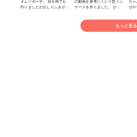
オムツポーチ。 自分用でも
の動画を参考にトレイ型ペン
ちゃ
作りましたがおしりふきがと
ケースを作りました。 がば
せや
り出せるのがすごく便利で、
っと開いて見やすいので、色
♪ 
友達•知人の出産のお祝いに
ペンを収納してます。 #布の
でし
何個も作らせてもらいまし
作品コンテスト #ファンれぽ
わい
もっと見
た！ 本当にレシピに感
_大塚屋ネットショップ #小
ウキしま
動！！ありがとうございま
物・雑貨
さす
す。 一番最近のです。 お友
が楽や
達の赤ちゃんが夏生まれなの
うち作
で夏らしい柄を選んでくれま
コン
した。 使用した生地はデコ
塚屋ネ
レクションズさんのラミネー
雑貨
トのですが、使ったアイテム
でラミネート選べなかったの
で普通生地のを選択していま
す。 #布の作品コンテスト #
ファンれぽ_大塚屋ネットシ
ョップ #バッグ・ポーチ