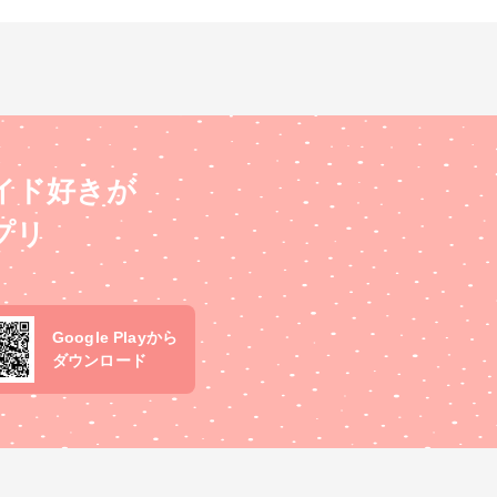
メイクシートを貼りました。
表裏で柄を替えて。 ちまち
ま作るの楽しかったなぁ😄 #
カルトナージュ #DIY #小
物・雑貨
イド好きが
プリ
Google Playから
ダウンロード