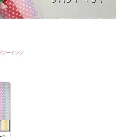
#ソーイング
m単