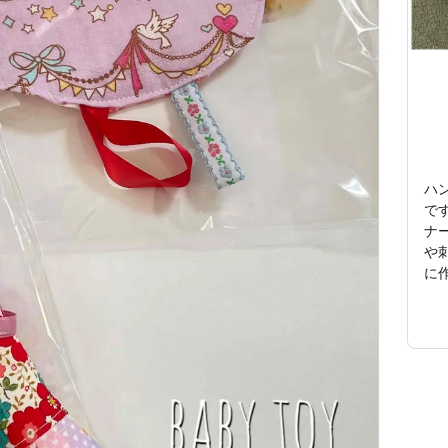
ハ
で
ナ
や
に