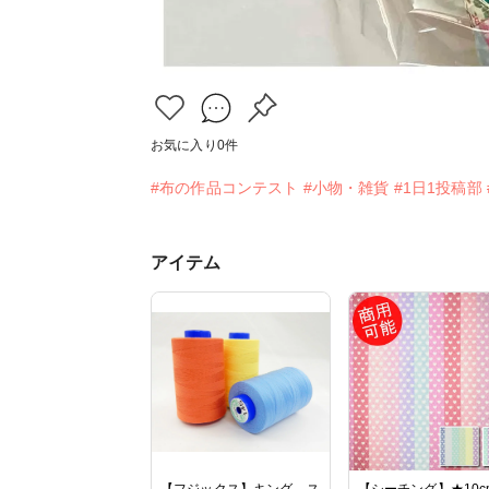
お気に入り
0
件
#布の作品コンテスト
#小物・雑貨
#1日1投稿部
アイテム
【フジックス】キング ス
【シーチング】★10c