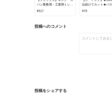
パン業務用・工業用ミシン
位続けてカット★パ
糸60番/3000m-1カラー
ポップ ミニミニハ
¥
517
¥
70
白・黒・生成 No.1〜
トライプ トレフ
No.41
2020 【trefle ゆめ
ハート ストライプ パ
投稿へのコメント
ル 女の子 入園 通園 
通学 生地 布 商用利
メール便可能】
投稿をシェアする