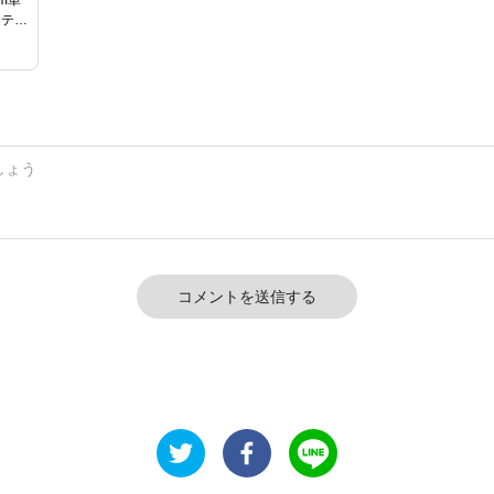
ステル
ートス
ル
かわ
ステ
入学
用可能
コメントを送信する