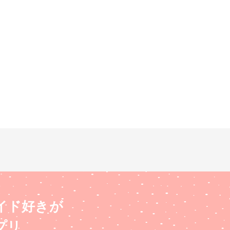
イド好きが
プリ