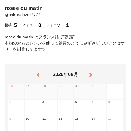
rosee du matin
@
sakuralover7777
5
0
1
投稿
フォロー
フォロワー
rosée du matin はフランス語で"朝露"
本物のお花とレジンを使って朝露のようにみずみずしいアクセサ
リーを制作してます✨
2026年08月
26
27
28
29
30
31
1
2
3
4
5
6
7
8
9
10
11
12
13
14
15