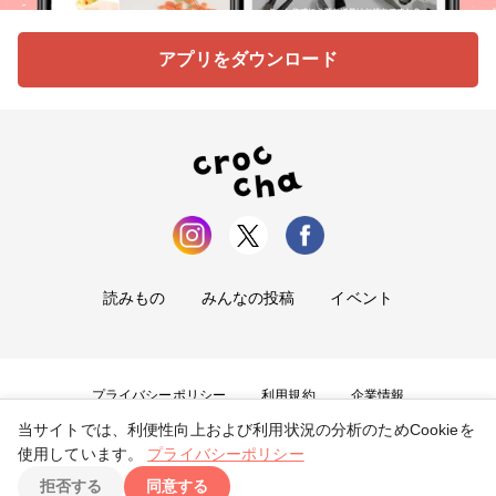
アプリをダウンロード
読みもの
みんなの投稿
イベント
プライバシーポリシー
利用規約
企業情報
当サイトでは、利便性向上および利用状況の分析のためCookieを
お問い合わせ
使用しています。
プライバシーポリシー
拒否する
同意する
Copyright ©
2026
tryangle Co., Ltd. All Rights Reserved.