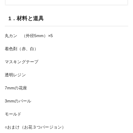
1．材料と道具
丸カン （外径5mm）×5
着色剤（赤、白）
マスキングテープ
透明レジン
7mmの花座
3mmのパール
モールド
○おまけ（お花３つバージョン）