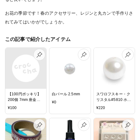
お花の季節です！春のアクセサリー、レジンと丸カンで手作りさ
れてみてはいかがでしょうか。
この記事で紹介したアイテム
【100円ポッキリ】
白パール 2.5mm
スワロフスキー・ク
200個 7mm 座金パ
リスタル#5810 ホワ
¥
0
ーツ 花座・菊座(ゴ
イト（パール）
¥
100
¥
220
ールド/ニッケル/ホ
3mm
ワイトシルバー)