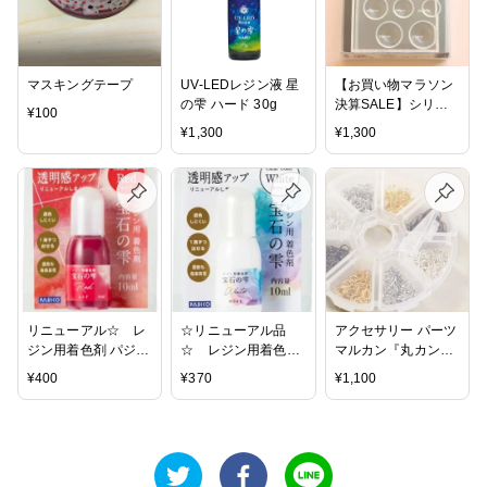
マスキングテープ
UV-LEDレジン液 星
【お買い物マラソン
の雫 ハード 30g
決算SALE】シリコ
¥
100
ンモールド レジン
¥
1,300
¥
1,300
型 ソフトモールド
＜半球＞ 丸 レジ
ン 粘土 ネコポス
可 パジコ
リニューアル☆ レ
☆リニューアル品
アクセサリー パーツ
ジン用着色剤 パジコ
☆ レジン用着色剤
マルカン『丸カン
『宝石の雫 レッ
パジコ 『宝石の雫
４色２サイズ』
¥
400
¥
370
¥
1,100
ド』赤 着色料
白色 ホワイト』宝石
6mm 8mm 金具 留め
10ml
のしずく 着色料
具 ハンドメイド 繋
UVレジン 10ml クリ
ぐ ピアス イヤリン
アカラー クリア感
グ ネックレス シル
UP
バー ゴールド ブロ
ンズ ホワイトシルバ