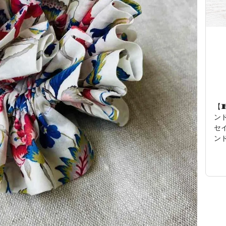
【
ン
セ
ン