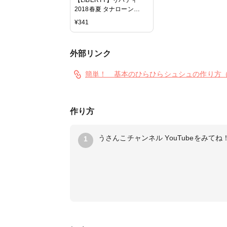
2018春夏 タナローン
Heidi ハイディ
¥
341
3638137-18a
外部リンク
簡単！ 基本のひらひらシュシュの作り方（文字説
作り方
うさんこチャンネル YouTubeをみてね
1