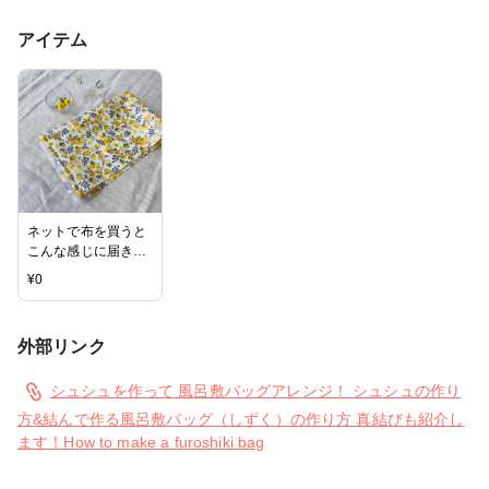
アイテム
ネットで布を買うと
こんな感じに届きま
す 購入品紹介 リ
¥
0
バティラミネートや
バイアステープなど
I bought fabric at an
外部リンク
online shop.
シュシュを作って 風呂敷バッグアレンジ！ シュシュの作り
方&結んで作る風呂敷バッグ（しずく）の作り方 真結びも紹介し
ます！How to make a furoshiki bag