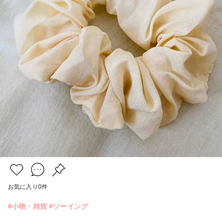
お気に入り
0
件
#小物・雑貨
#ソーイング