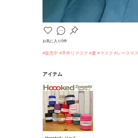
お気に入り
0
件
#販売中
#手作りマスク
#夏
#マスク
#レースマ
アイテム
Hoookedシリーズ