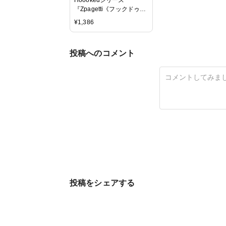
『Zpagetti《フックドゥ・
ズパゲッティ》』素材：コ
¥
1,386
ットン92％、その他8％・
長さ：約120m巻き（商品
によって伸縮性のない場合
投稿へのコメント
もございます。）
投稿をシェアする