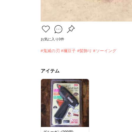
お気に入り
0
件
#鬼滅の刃
#禰豆子
#髪飾り
#ソーイング
アイテム
グルーガン(200円)