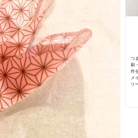
つ
刷
作
メ
リ