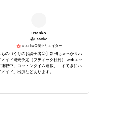
usanko
@
usanko
croccha公認クリエイター
🧵ものづくりのお調子者😊】新刊ちゃっかりハ
ドメイド発売予定（ブティック社刊） webエッ
イ連載中。コットンタイム連載、「すてきにハ
ドメイド」出演などあります。