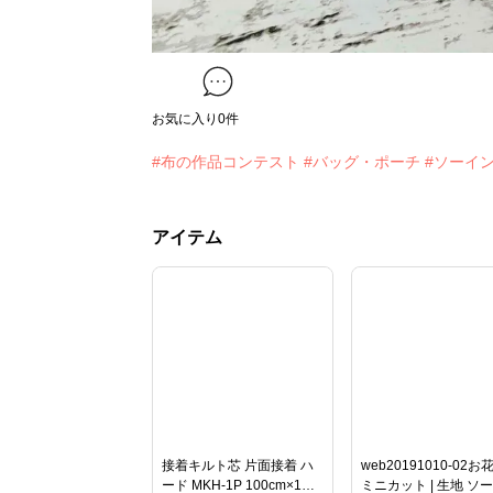
お気に入り
0
件
#布の作品コンテスト
#バッグ・ポーチ
#ソーイ
アイテム
接着キルト芯 片面接着 ハ
web20191010-02お
ード MKH-1P 100cm×1m
ミニカット | 生地 ソ