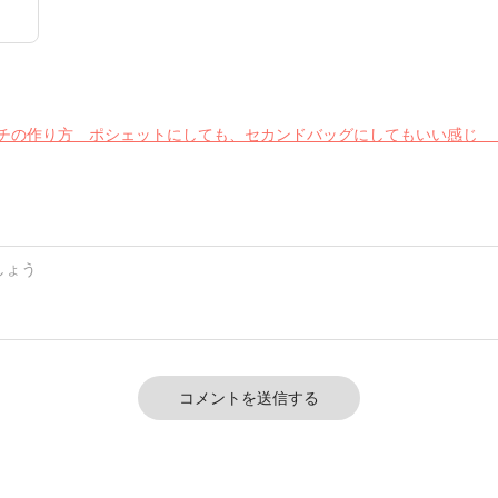
 布地
ド パ
綿 小
L コ
シー
欧風
クロ
作り方 ポシェットにしても、セカンドバッグにしてもいい感じ Mini cro
コメントを送信する