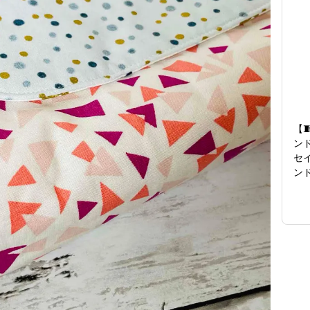
【
ン
セ
ン