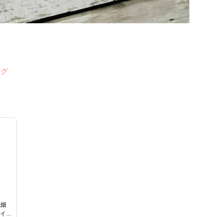
ング
花畑
ーイン