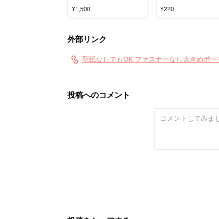
キルト綿 バイリーン
グ 斉藤謠子 手作り 布
¥
1,500
¥
220
材料 裁縫 ハンドメイ
ッチワーク生地 小物 
花柄 COTTON+STEE
外部リンク
ットン＋スティール 
チング MEADOW 北
ハギレ はぎれ カット
型紙なしでもOK ファスナーなし大きめポーチの
ス
投稿へのコメント