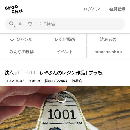
ログイン
会員登録
ジャンル
レシピ動画
読みもの
みんなの投稿
イベント
croccha shop
汰厶⸜(๑⃙⃘'ᵕ'๑⃙⃘)⸝⋆*さんのレジン作品 | プラ板
投稿ID:
22863
難易度
2021年08月19日 09:09