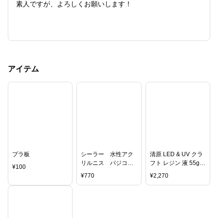
素人ですが、よろしくお願いします！
アイテム
プラ板
シーラー 水性アク
清原 LED & UV クラ
リルニス パジコ
フト レジン 液 55g
¥
100
ねんど 粘土
《 KIYOHARA レジ
¥
770
¥
2,270
【PADICO】
ンクラフト レジン液
uv レジン樹脂 UV樹
脂 クラフト アクセサ
リー パーツ ハンドメ
イド 手作り 手芸 》