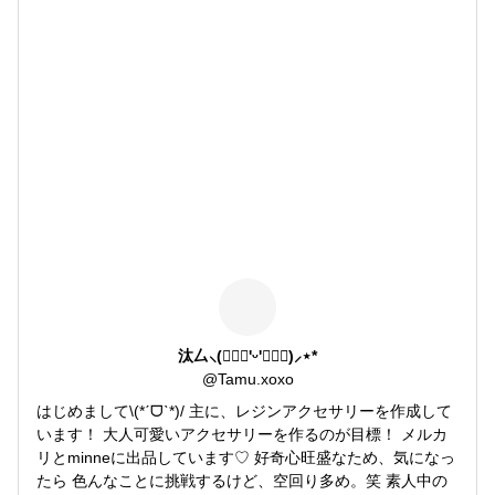
汰厶⸜(๑⃙⃘'ᵕ'๑⃙⃘)⸝⋆*
@
Tamu.xoxo
はじめまして\(*ˊᗜˋ*)/ 主に、レジンアクセサリーを作成して
います！ 大人可愛いアクセサリーを作るのが目標！ メルカ
リとminneに出品しています♡ 好奇心旺盛なため、気になっ
たら 色んなことに挑戦するけど、空回り多め。笑 素人中の