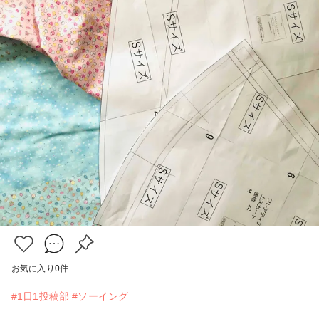
お気に入り
0
件
#1日1投稿部
#ソーイング