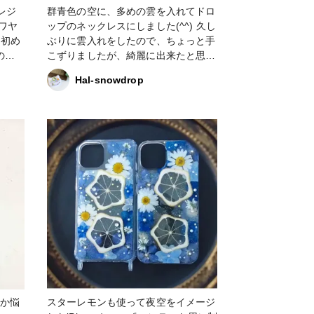
群青色の空に、多めの雲を入れてドロ
ザワヤ
ップのネックレスにしました(^^) 久し
め
ぶりに雲入れをしたので、ちょっと手
このア
こずりましたが、綺麗に出来たと思い
(*_
ます♪ #ネックレス #ドロップ #空
Hal-snowdrop
です。
と同じ
くお
シピ
うか悩
スターレモンも使って夜空をイメージ