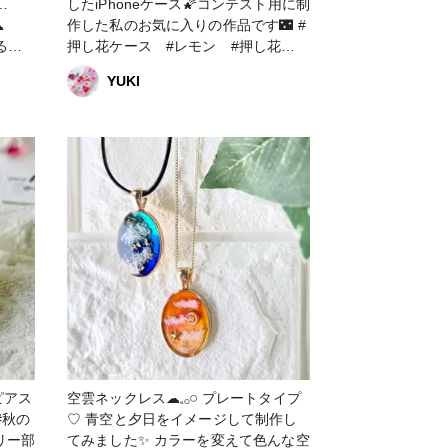
…
したiPhoneケース🌠コンテスト用に制
です☁
作した私のお気に入りの作品です🌃 #
押し花ケース #レモン #押し花
iPhoneケース #押し花スマホケー
YUKl
ス #フルーツ #空 #夜空
ってい
ピアス
空雲ネックレス☁𓈒𓂂𓏸 プレートタイプ
♡ 青空と夕日をイメージして制作し
てみました✨ カラーを変えて色んな空