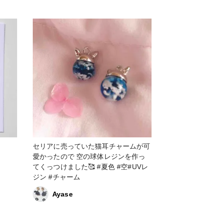
 #花畑
色、封入物のそれぞれ違う⁡ ⁡シンプル
かつ⁡ ⁡個性的な作品になりました○ ⁡⁡ ⁡好
ub
きなひと粒を付けてもよし、 ⁡重ね付
けを楽しむのもよし。⁡ ⁡⁡ ⁡小さく、軽
く、⁡ ⁡つやつやな⁡ブルーが涼しげな⁡ ⁡こ
れからの季節に⁡ ⁡⁡ピッタリななアイテ
ムです！ ⁡⁡
⁡┈┈┈┈┈┈┈┈┈┈┈┈┈┈┈┈⁡⁡ ⁡⁡
#レジン作品コンテスト2022 #アクセ
サリー部 #ピアス #イヤリング #販売
中 #アオイロ屋 #青色 #青 #ブルー #
ピアス #blue #夏 #ハンドメイド作家
さんと繋がりたい #小粒ピアス #小ぶ
りピアス #ハンドメイドアクセサリー
セリアに売っていた猫耳チャームが可
#ハンドメイドピアス #ハンドメイド
愛かったので 空の球体レジンを作っ
作品 #ハンドメイド作家⁡ ⁡#海 #空 #個
てくっつけました🥰 #夏色 #空#UVレ
性的 #シンプル #夜空 #星空 #キラキ
ジン #チャーム
ラ⁡ #ハンドメイドアクセサリー好きさ
んと繋がりたい ⁡
Ayase