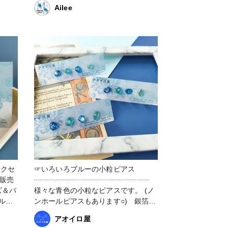
Ailee
☞いろいろブルーの小粒ピアス ⁡⁡
⁡┈┈┈┈┈┈┈┈┈┈┈┈┈┈┈┈⁡ ⁡⁡ ⁡
様々な青色の小粒なピアスです。⁡ ⁡(ノ
ンホールピアスもあります○)⁡⁡ ⁡ ⁡ ⁡⁡⁡銀箔、
家
ホログラム、シェル、フープ⁡ と封入
アオイロ屋
空 #空
物もひとつひとつ違います。⁡ ⁡ ⁡⁡ ⁡形、