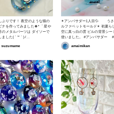
です！ 夜空のような猫の
✴︎アンバサダー1人目💦 う
ナを作ってみました🍀*゜ 星や
ルファベットモールド✴︎ 初夏らしく青
月のメタルパーツは ダイソーで
空に真っ白の雲 ビルの背景シー
した( ´ ꒳ ` )ﾉ
使いました。 #アンバサダー #はじ
┈┈┈┈┈┈┈┈┈┈⋆ #ハンドメイド
めての投稿 #雲 #空 #アルフ
suzumame
amaimikan
イド記録 #ハンドメイド好
ットモールド
人と繋がりたい #uvレジン #レジ
ー #レジン好きな人と繋
たい #キーホルダー #三日月 #空
#猫 #クロッチャ #croccha #隠れ
リーンオーシャン #隠れ工房
enocean #秋の作品コンテスト