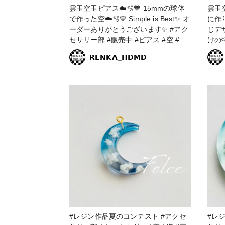
雲玉空玉ピアス☁️🫧💙 15mmの球体
雲玉空玉
で作った空☁️🫧💙 Simple is Best✨ オ
に作
ーダーありがとうございます✨ #アク
じデ
セサリー部 #販売中 #ピアス #空 #雲
けの
#空玉 #雲玉 #レジン #レジンアクセ
だま
𝗥𝗘𝗡𝗞𝗔_𝗛𝗗𝗠𝗗
サリー #レジンピアス #空玉レジン #
💙
雲玉レジン #レジンエキスパート講座
オー
認定講師 #青 #シンプルイズベスト
作ります🤟 3
イン
ありが
空がお好
部 #ネックレス #販売中 #空 #雲 #レ
ジン #空玉 #空玉レジン #雲玉 #雲玉
レジン #球体 #球体レジン 
クセサリー #青 
スパート
テスト
#レジン作品夏のコンテスト #アクセ
#レジ