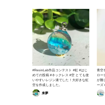
ン #
#ResinLab作品コンテスト #虹 #はじ
青空
めての投稿 #ネックレス #空 とても使
ロー
いやすいレジン液でした！大好きな虹
が難しいです
空を作成しました。
ーズ
#20
来夢
空 #ファンれぽ_Tokaiグループ #ファ
ンれ