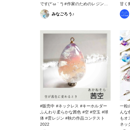
です(⁠*⁠´⁠ω⁠｀⁠*⁠) #作家のためのレジン大
甘く
賞2023 #アクセサリー部 #ネックレス
も届
みなごろう♪
#空
アスです。⁡ ⁡金木
形の
ジンで
った濃
作品コンテ
#販売中 #ピアス #イ
犀 #
イ #
#販売中 #ネックレス #キーホルダー
一粒の
ふんわり柔らかな茜色 #空 #空玉 #球
んな
体 #雲レジン #秋の作品コンテスト
もオススメ
2022
ネックレス #販売