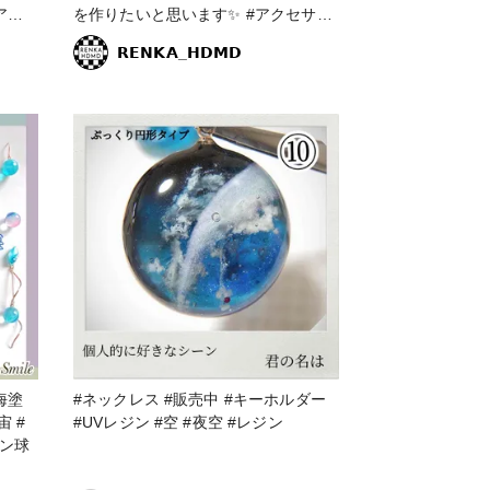
を作りたいと思います✨ #アクセサリ
#ゴー
ー部 #ネックレス #販売中 #空 #雲 #
𝗥𝗘𝗡𝗞𝗔_𝗛𝗗𝗠𝗗
アクセ
レジン #レジンアクセサリー #レジン
座認定
ネックレス #青空 #夕日 #プレートタ
 #空
イプ #ペンダントトップ #ペンダント
を閉じ
#ハンドメイドアクセサリー #ハンド
メイド #レジンエキスパート講座認定
講師
#ネックレス #販売中 #キーホルダー
宙 #
#UVレジン #空 #夜空 #レジン
ジン球