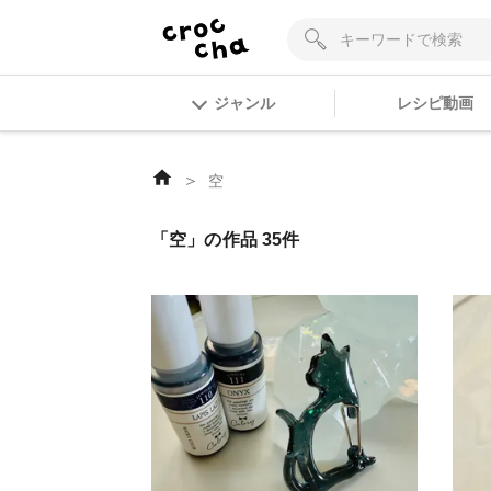
ジャンル
レシピ動画
＞
空
「空」の作品 35件