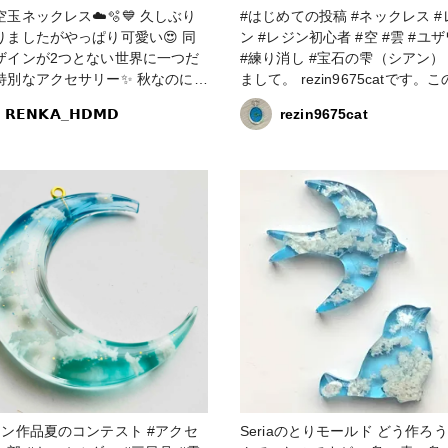
ネックレス☁️🫧💙 久しぶり
#はじめての投稿 #ネックレス #レジ
りましたがやっぱり可愛い😍 同
ン #レジン初心者 #空 #雲 #ユ
ザインが2つとない世界に一つだ
#練り消し #宝石の雫（シアン） 初
特別なアクセサリー✨ 秋なのにま
まして。 rezin9675catです。
だ青い空が綺麗な今日この頃☁️🫧
プリでは初めての投稿になりますm
𝗥𝗘𝗡𝗞𝗔_𝗛𝗗𝗠𝗗
rezin9675cat
 それをイメージして作りました✨
_)m Instagramで投稿したもの
ダー落ち着いたら他のカラーでも
レジン初心者です。 Instagram
つの中からお好きなデザ
名前で登録しています。 よろし
をお選び頂きました🫶 オーダー
願いします。 #クロコちゃんレ
とうございます✨ 皆さんはどの
きです？？☺️ #アクセサリー
#レジンア
#ブルー #レジンエキ
講座認定講師 #秋の作品コン
2023
ン作品夏のコンテスト #アクセ
Seriaのとりモールド どう作ろ