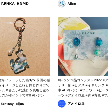
ジン #空 #雲 #雲玉 #雲玉レジ
𝗥𝗘𝗡𝗞𝗔_𝗛𝗗𝗠𝗗
Ailee
#球体 #球体レジン #レジンアクセ
ー #推しカラー #空レジン #雲レ
空をイメージした猫🐈🐾 前回の紫
#レジン作品コンテスト2022 #アクセ
をイメージした猫と同じ作り方で
サリー部 #ピアス #イヤリング #販売
ラムネみたいな感じを表現し空を
中 #UVレジン #フラワー #ビーズ＆パ
たのがポイントです!! #レジン作
ーツ #アオイロ屋 #青 #青色 #ブルー
2022 #アクセサリー部 #
#ハンドメイド #ハンドメイド作
fantasy_bijou
アオイロ屋
#キーホルダー #UVレジ
#Minne #販売中 #夏 #夏色 #青