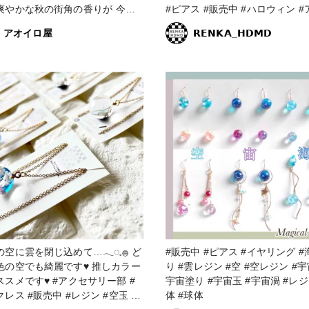
爽やかな秋の街角の香りが⁡ ⁡今に
#ピアス #販売中 #ハロウィン #アメ
いてきそうな⁡ ⁡不思議で素敵なピ
リカンピアス #メタルキャッチ 
アオイロ屋
𝗥𝗘𝗡𝗞𝗔_𝗛𝗗𝗠𝗗
犀の花は⁡ ⁡半透明な花
ルド #ピアス #レジン #レジン
ビーズに⁡ ⁡オーロラパウダーとレ
サリー #レジンエキスパート講
⁡ ⁡色付けをしてあり、⁡ ⁡1輪1輪⁡ ⁡違
試験 #雲 #雲玉 #雲玉レジン #空
淡の橙色が楽しめます。 #秋の
玉 #空玉レジン #一粒の空に雲
スト2022 #アクセサリー部
込めて
ヤリング #金木
秋 #秋色 #秋コーデ #キンモクセ
ゆらゆら #揺れる #ドロップ #空
空に雲を閉じ込めて…𓂃◌𓈒𓐍 ど
#販売中 #ピアス #イヤリング #海塗
色の空でも綺麗です♥ 推しカラー
り #雲レジン #空 #空レジン #宇
です♥ #アクセサリー部 #
宇宙塗り #宇宙玉 #宇宙渦 #レ
中 #レジン #空玉 #
体 #球体