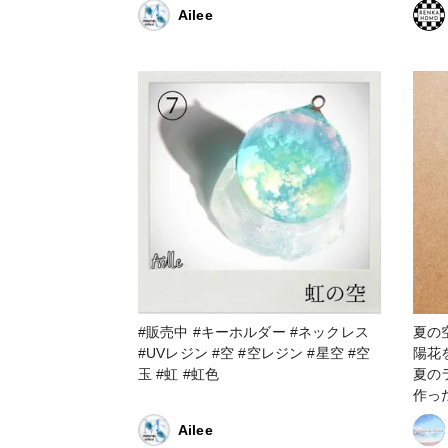
空玉レ
Ailee
ン 
サリ
ジン
#販売中 #キーホルダー #ネックレス
夏の
#UVレジン #空 #空レジン #星空 #空
陽花
玉 #虹 #虹色
夏の
作っ
品コンテスト
Ailee
キーホルダー 