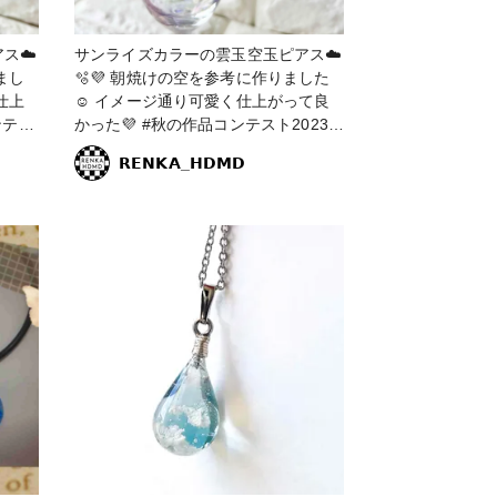
ス☁️
サンライズカラーの雲玉空玉ピアス☁️
🫧💜 朝焼けの空を参考に作りました
仕上
☺️ イメージ通り可愛く仕上がって良
かった💜 #秋の作品コンテスト2023 #
アクセサリー部 #ピアス #サンライズ
𝗥𝗘𝗡𝗞𝗔_𝗛𝗗𝗠𝗗
#朝焼け #レジン #レジンアクセサリ
ー #レジンピアス #空 #雲 #空玉 #雲
玉 #空玉レジン #雲玉レジン #レジン
 #
エキスパート講座認定講師 #紫 #赤 #
パープル #レッド