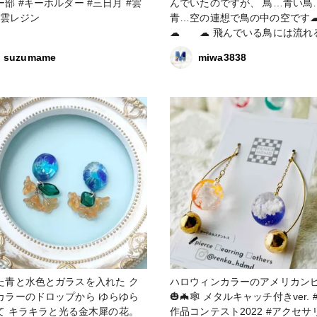
ー #三日月 #雲
んでいたのですが、 鳥…青い鳥
#雲レジン
青…空の連想で鳥の中の空
☁ ☁ 飛んでいる鳥には流れる雲
とまっている鳥には入道雲 のイメー
suzumame
miwa3838
ジです。 小さめサイズなので、チャ
ームとして仕立てようかなと思
ます。 #レジン #空
た青と水色とガラスを入れた⁡ ⁡ク
ハロウィンカラーのアメリカン
ラーのドロップから⁡⁡ ⁡ゆらゆら
🎃🦇🕸 メタルキャッチ付きver. #秋の
⁡ ⁡キラキラと光る金木犀の花。⁡ ⁡
作品コンテスト2022 #アクセサリー部