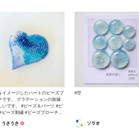
空 #ネコ
#空色 #大空 #スカイブルー #花
#お花畑 #花びら #ファンれぽ
_partsclub #ファンれぽ_partscl
をイメージしたハートのビーズブ
#空
チです。 グラデーションの加減
。 #ビーズ＆パーツ #ビ
 #ビーズ刺繍 #ビーズブローチ
21新春投稿キャンペーン #空 #青
うさうさ
ソラオ
ぽ_シュゲール