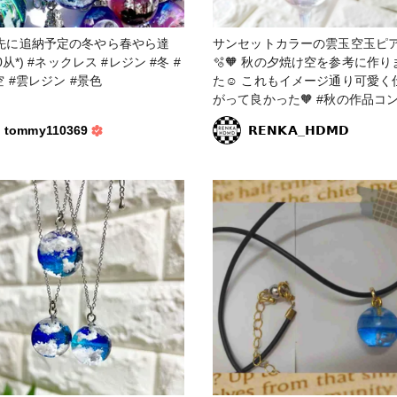
先に追納予定の冬やら春やら達
サンセットカラーの雲玉空玉ピア
レス #レジン #冬 #
🫧🧡 秋の夕焼け空を参考に作りまし
空 #雲レジン #景色
た☺️ これもイメージ通り可愛く
がって良かった🧡 #秋の作品コンテス
ト2023 #アクセサリー部 #ピアス #サ
tommy110369
𝗥𝗘𝗡𝗞𝗔_𝗛𝗗𝗠𝗗
ンセット #夕焼け #レジン #レジンア
クセサリー #レジンピアス #空 #雲 #
空玉 #雲玉 #空玉レジン #雲玉レジン
#レジンエキスパート講座認定講師
オレンジ #赤 #レッド #オレンジグラ
デーション