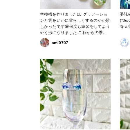
空模様を作りました♡⃛ グラデーショ
委託
ンと雲をいかに雲らしくするのかが難
(*0ω0从*) #ネック
しかったです😅何度も練習をしてよう
春 #
やく形になりました これからの季節
空が綺麗でずっと見ていられる季節が
ami0707
やってきますね💕︎特に入道雲はつい見
てしまいます🍀*゜ #春の作品コンテ
スト2024 #アクセサリー部 #キーホル
ダー #空 #空模様