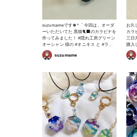
suzumameです🍀*゜ 今回は、オーダ
お久しぶり
ーいただいてた 黒猫🐈‍⬛のカラビナを
カラビ
作ってみました！ #隠れ工房グリーン
三日
オーシャン 様の #オニキス と #ラピ
購入しま
スラズリ を混ぜてみました😊
⋆┈┈┈┈┈
suzumame
⋆┈┈┈┈┈┈┈┈┈┈┈┈┈┈┈⋆ 𝐈𝐧𝐬𝐭𝐚𝐠𝐫𝐚𝐦も更
#ハンドメ
新しています！ 良かったら、いい
きな
ね、フォロー お願いいたします🙇🏻‍♀️💕
ンアクセサリ
⋆┈┈┈┈┈┈┈┈┈┈┈┈┈┈┈⋆ #ハンドメイド
がり
#ハンドメイド記録 #ハンドメイド好
#星 
きな人と繋がりたい #uvレジン #レジ
工房グ
ンアクセサリー #レジン好きな人と繋
gre
がりたい #キーホルダー #三日月 #空
2025
#星 #猫 #クロッチャ #croccha #隠れ
工房グリーンオーシャン #隠れ工房
greenocean #秋の作品コンテスト
2025