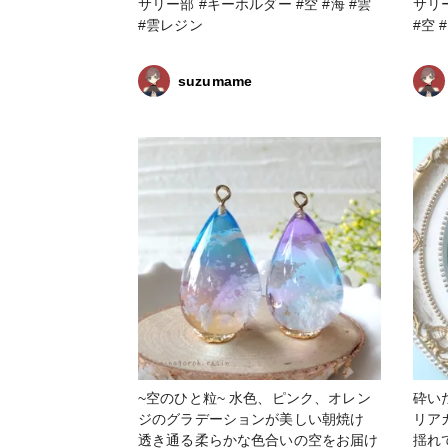
サリー部 #キーホルダー #空 #海 #雲
サリー部 #キーホルダ
#雲レジン
#空 
suzumame
~空のひと粒~ 水色、ピンク、オレン
砕い
ジのグラデーションが美しい朝焼け
リアカ
透き通る柔らかな色合いの空をお届け
揺れて