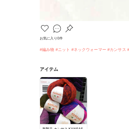
お気に入り
0
件
#編み物
#ニット
#ネックウォーマー
#カンサス
アイテム
新製品 カンサス KANSAS