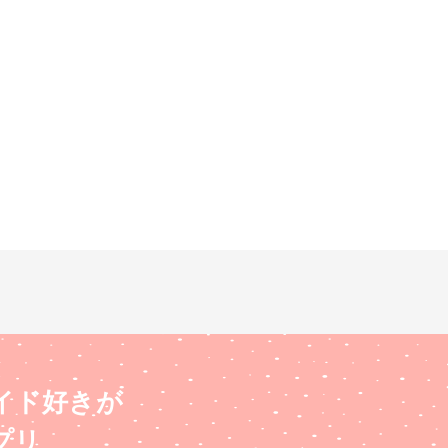
イド好きが
プリ