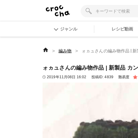
ジャンル
レシピ動画
＞
＞
編み物
ォヵュさんの編み物作品 | 新製品
ォヵュさんの編み物作品 | 新製品 カンサス
2019年11月08日 16:02
投稿ID:
4839
難易度