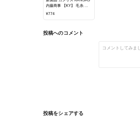
内藤商事 【KY】 毛糸 編
み物 極太 段染
¥
774
投稿へのコメント
投稿をシェアする