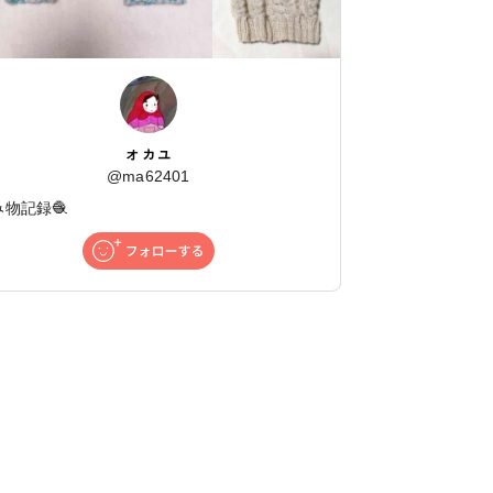
ォヵュ
@
ma62401
み物記録🧶