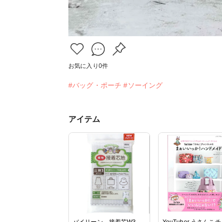
お気に入り
0
件
#バッグ・ポーチ
#ソーイング
アイテム
バイリーン 接着芯W3
YouTuber うさんこ