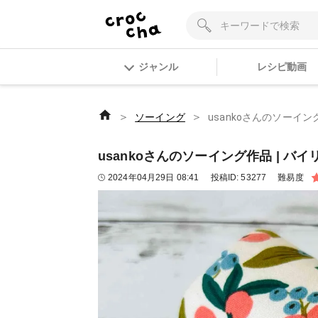
ジャンル
レシピ動画
＞
＞
ソーイング
usankoさんのソーイン
usankoさんのソーイング作品 | バ
2024年04月29日 08:41
投稿ID:
53277
難易度