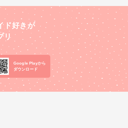
イド好きが
プリ
Google Playから
ダウンロード