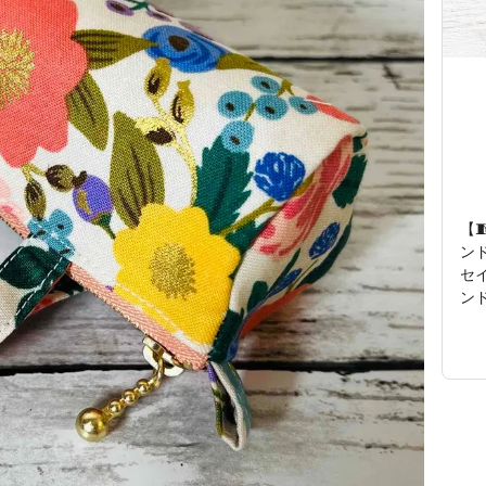
【
ン
セ
ン