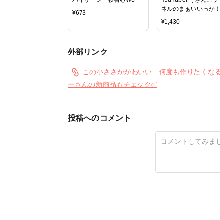
ネルのまぁいいっか
¥
673
ドメイド | 図書 本 書
¥
1,430
ーイング うさんこチ
ネル バッグ 袋物 布小
もの スリムポーチ 初
外部リンク
プロセス写真解説
この小ささがかわいい 何度も作りたくなる😆 
ーさんの新商品もチェック✅
投稿へのコメント