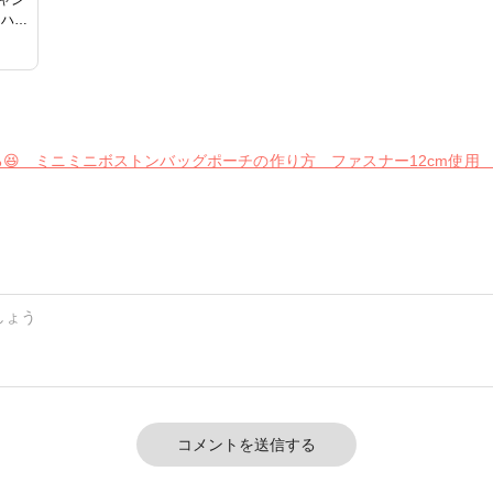
！ハン
籍 ソ
ャン
物 こ
心者
ミニミニボストンバッグポーチの作り方 ファスナー12cm使用 sewing 
コメントを送信する