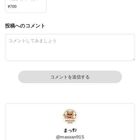
レジン 「着色剤 濃
¥
700
縮カラーレジン10g
夜空カラー6色」セ
ット
投稿へのコメント
コメントを送信する
まっｻﾝ
@
massan915