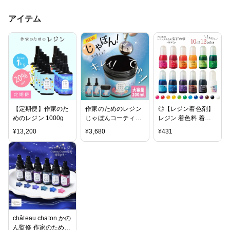
アイテム
【定期便】作家のた
作家のためのレジン
◎【レジン着色剤】
めのレジン 1000g
じゃぼんコーティン
レジン 着色料 着色
グ どぼん液 200ml
剤 着色 10ml 宝石の
¥
13,200
¥
3,680
¥
431
遮光ケース付き
雫 基本色 レジン用
着色剤 《選べる12
色》 UV-LEDレジン
液 色つけ 彩色 カラ
ー PADICO パジコ
手芸 レジン着色 GK
château chaton かの
ん監修 作家のための