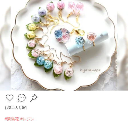
お気に入り
0
件
#紫陽花
#レジン