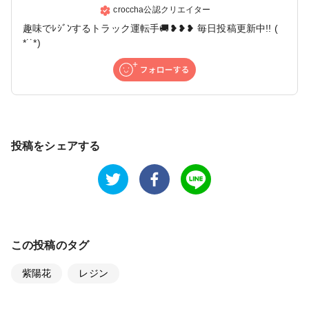
croccha公認クリエイター
趣味でﾚｼﾞﾝするトラック運転手🚚❥❥❥ 毎日投稿更新中!! (
*˙˙*)
投稿をシェアする
この投稿のタグ
紫陽花
レジン