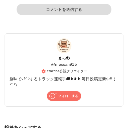
コメントを送信する
まっｻﾝ
@
massan915
croccha公認クリエイター
趣味でﾚｼﾞﾝするトラック運転手🚚❥❥❥ 毎日投稿更新中!! (
*˙˙*)
投稿をシェアする