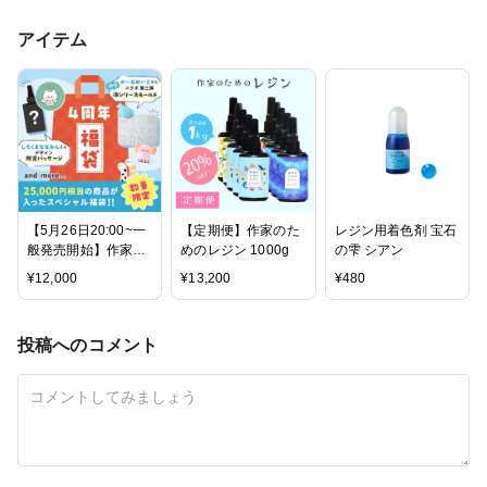
アイテム
【5月26日20:00~一
【定期便】作家のた
レジン用着色剤 宝石
般発売開始】作家の
めのレジン 1000g
の雫 シアン
ためのレジン4周年
¥
12,000
¥
13,200
¥
480
記念福袋
投稿へのコメント