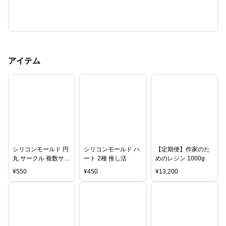
アイテム
シリコンモールド 円
シリコンモールド ハ
【定期便】作家のた
丸 サークル 複数サイ
ート 2種 推し活
めのレジン 1000g
ズ フラット 平丸 プ
¥
550
¥
450
¥
13,200
レート