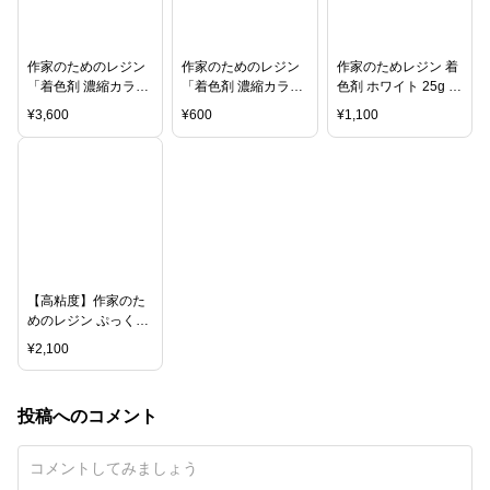
作家のためのレジン
作家のためのレジン
作家のためレジン 着
「着色剤 濃縮カラー
「着色剤 濃縮カラー
色剤 ホワイト 25g 大
レジン10g スイーツ
レジン10g 定番12
容量
¥
3,600
¥
600
¥
1,100
カラー6色」セット
色」セット 及び単品
【高粘度】作家のた
めのレジン ぷっくり
レジン 100g
¥
2,100
投稿へのコメント