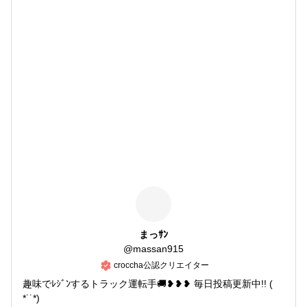
まっｻﾝ
@
massan915
croccha公認クリエイター
趣味でﾚｼﾞﾝするトラック運転手🚚❥❥❥ 毎日投稿更新中!! (
*˙˙*)