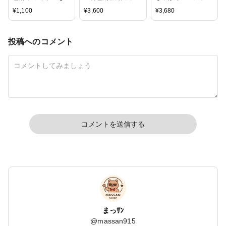
大容量
レジン10g スイーツ
グ どぼん液 200ml
¥
1,100
¥
3,600
¥
3,680
カラー6色」セット
遮光ケース付き
投稿へのコメント
コメントを送信する
まっｻﾝ
@
massan915