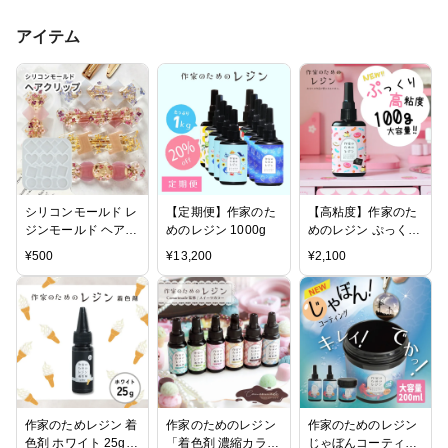
アイテム
シリコンモールド レ
【定期便】作家のた
【高粘度】作家のた
ジンモールド ヘアピ
めのレジン 1000g
めのレジン ぷっくり
ン＆ヘアクリップモ
レジン 100g
¥
500
¥
13,200
¥
2,100
ールド 連モチーフ 4
種 (3639)
作家のためレジン 着
作家のためのレジン
作家のためのレジン
色剤 ホワイト 25g
「着色剤 濃縮カラー
じゃぼんコーティン